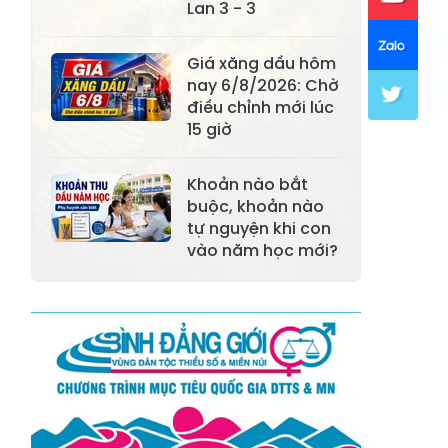
Lan 3 - 3
Xã Mường Lai
Xã Cảm Nhân
Xã Yên Thành
Xã Thác Bà
Giá xăng dầu hôm
nay 6/8/2026: Chờ
Xã Yên Bình
Xã Bảo Ái
điều chỉnh mới lúc
15 giờ
Xã Hưng
Xã Trấn Yên
Khánh
Khoản nào bắt
Xã Lương
buộc, khoản nào
Xã Việt Hồng
Thịnh
tự nguyện khi con
vào năm học mới?
Xã Quy Mông
Xã Cốc San
Xã Hợp Thành
Xã Phong Hải
Xã Xuân
Xã Bảo Thắng
Quang
Xã Tằng Loỏng
Xã Gia Phú
Xã Mường