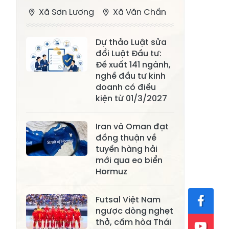
Xã Sơn Lương
Xã Văn Chấn
Xã Thượng
Xã Chấn Thịnh
Dự thảo Luật sửa
Bằng La
đổi Luật Đầu tư:
Xã Phong Dụ
Đề xuất 141 ngành,
Xã Nghĩa Tâm
Hạ
nghề đầu tư kinh
doanh có điều
Xã Châu Quế
Xã Lâm Giang
kiện từ 01/3/2027
Xã Đông
Xã Tân Hợp
Iran và Oman đạt
Cuông
đồng thuận về
Xã Mậu A
Xã Xuân Ái
tuyến hàng hải
mới qua eo biển
Xã Lâm
Hormuz
Xã Mỏ Vàng
Thượng
Xã Lục Yên
Xã Tân Lĩnh
Futsal Việt Nam
ngược dòng nghẹt
Xã Khánh Hòa
Xã Phúc Lợi
thở, cầm hòa Thái