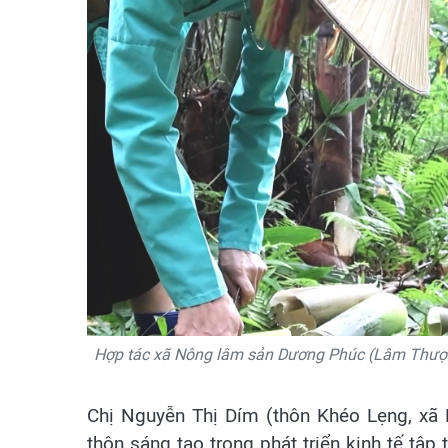
Hợp tác xã Nông lâm sản Dương Phúc (Lâm Thượng
Chị Nguyễn Thị Dím (thôn Khéo Lẹng, xã 
thôn sáng tạo trong phát triển kinh tế tậ