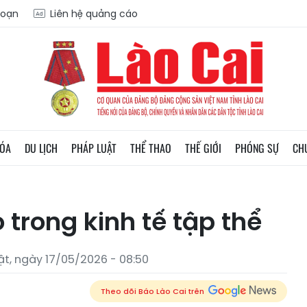
soạn
Liên hệ quảng cáo
HÓA
DU LỊCH
PHÁP LUẬT
THỂ THAO
THẾ GIỚI
PHÓNG SỰ
CH
 trong kinh tế tập thể
t, ngày 17/05/2026 - 08:50
Theo dõi Báo Lào Cai trên