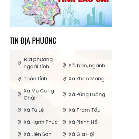
TIN ĐỊA PHƯƠNG
Địa phương
Sở, ban, ngành
ngoài tỉnh
Toàn tỉnh
Xã Khao Mang
Xã Mù Cang
Xã Púng Luông
Chải
Xã Tú Lệ
Xã Trạm Tấu
Xã Hạnh Phúc
Xã Phình Hồ
Xã Liên Sơn
Xã Gia Hội