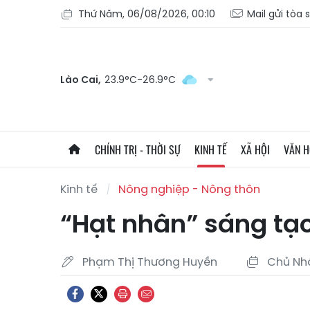
Thứ Năm, 06/08/2026, 00:10
Mail gửi tòa 
Lào Cai,
23.9°C-26.9°C
CHÍNH TRỊ - THỜI SỰ
KINH TẾ
XÃ HỘI
VĂN 
Kinh tế
Nông nghiệp - Nông thôn
“Hạt nhân” sáng tạo
Phạm Thị Thương Huyền
Chủ Nhậ