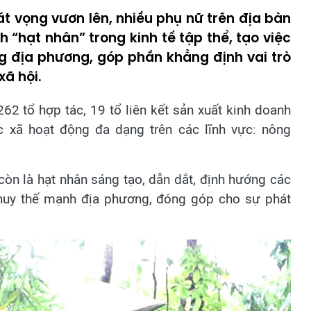
át vọng vươn lên, nhiều phụ nữ trên địa bàn
nh “hạt nhân” trong kinh tế tập thể, tạo việc
g địa phương, góp phần khẳng định vai trò
xã hội.
262 tổ hợp tác, 19 tổ liên kết sản xuất kinh doanh
c xã hoạt động đa dạng trên các lĩnh vực: nông
còn là hạt nhân sáng tạo, dẫn dắt, định hướng các
 huy thế mạnh địa phương, đóng góp cho sự phát