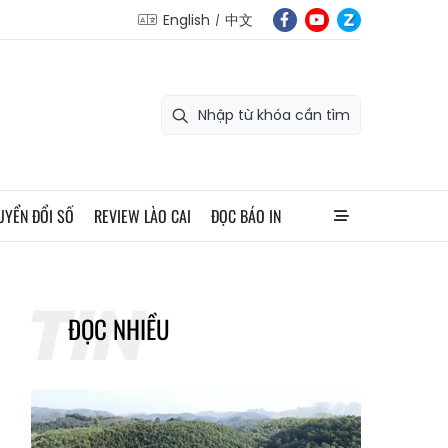
English
中文
UYỂN ĐỔI SỐ
REVIEW LÀO CAI
ĐỌC BÁO IN
ĐỌC NHIỀU