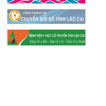
Xã Dền Sáng
Hum
Xã Y Tý
Xã A Mú Sung
Xã Trịnh Tường
Xã Nậm Chày
Xã Bản Xèo
Xã Bát Xát
Xã Võ Lao
Xã Khánh Yên
Xã Văn Bàn
Xã Dương Quỳ
Xã Chiềng Ken
Xã Minh Lương
Xã Nậm Chảy
Xã Bảo Yên
Xã Nghĩa Đô
Xã Thượng Hà
Xã Xuân Hòa
Xã Phúc Khánh
Xã Bảo Hà
Xã Mường Bo
Xã Bản Hồ
Xã Tả Van