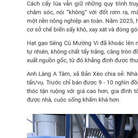
Cách cấy lúa vẫn giữ những quy trình tr
chăm sóc, nói “không” với đốt rơm rạ, m
một nền nông nghiệp an toàn. Năm 2025, h
cơ sở chế biến sấy khô, xay xát và đóng gói
Hạt gạo Séng Cù Mường Vi đã khoác lên 
tự nhiên, không chất tẩy trắng, căng tròn 
xuất nguồn gốc, từ đó khẳng định được thươ
Anh Làng A Tâm, xã Bản Xèo chia sẻ: Nhà 
tấn/vụ. Trước chỉ bán được 9 - 10 nghìn đ
thóc tận ruộng với giá cao hơn, gia đình 
được nhà, cuộc sống khấm khá hơn.