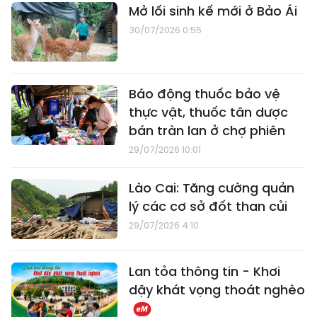
Mở lối sinh kế mới ở Bảo Ái
30/07/2026 0:55
Báo động thuốc bảo vệ
thực vật, thuốc tân dược
bán tràn lan ở chợ phiên
29/07/2026 10:01
Lào Cai: Tăng cường quản
lý các cơ sở đốt than củi
29/07/2026 4:10
Lan tỏa thông tin - Khơi
dậy khát vọng thoát nghèo