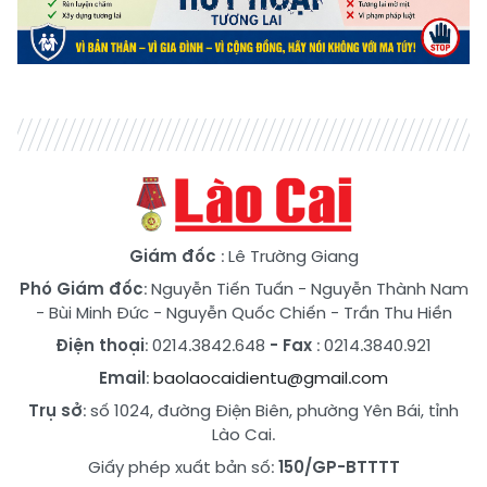
Giám đốc
: Lê Trường Giang
Phó Giám đốc
:
Nguyễn Tiến Tuấn
-
Nguyễn Thành Nam
-
Bùi Minh Đức
-
Nguyễn Quốc Chiến
-
Trần Thu Hiền
Điện thoại
: 0214.3842.648
- Fax
: 0214.3840.921
Email
:
baolaocaidientu@gmail.com
Trụ sở
: số 1024, đường Điện Biên, phường Yên Bái, tỉnh
Lào Cai.
Giấy phép xuất bản số:
150/GP-BTTTT