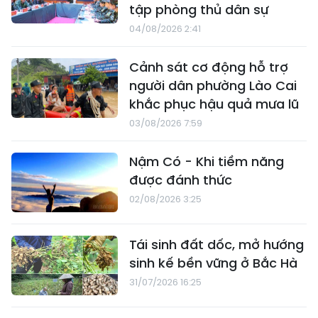
tập phòng thủ dân sự
04/08/2026 2:41
Cảnh sát cơ động hỗ trợ
người dân phường Lào Cai
khắc phục hậu quả mưa lũ
03/08/2026 7:59
Nậm Có - Khi tiềm năng
được đánh thức
02/08/2026 3:25
Tái sinh đất dốc, mở hướng
sinh kế bền vững ở Bắc Hà
31/07/2026 16:25