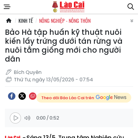
KINH TẾ
NÔNG NGHIỆP - NÔNG THÔN
Bảo Hà tập huấn kỹ thuật nuôi
kiến lấy trứng dưới tán rừng và
nuôi tằm giống mới cho người
dân
Bích Quyên
Thứ Tư, ngày 13/05/2026 - 07:54
Theo dõi Báo Lào Cai trên
0:00
/
0:52
Sáng 13/5, Trung tâm Nghiên cứu