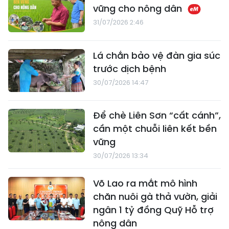
vững cho nông dân
31/07/2026 2:46
Lá chắn bảo vệ đàn gia súc
trước dịch bệnh
30/07/2026 14:47
Để chè Liên Sơn “cất cánh”,
cần một chuỗi liên kết bền
vững
30/07/2026 13:34
Võ Lao ra mắt mô hình
chăn nuôi gà thả vườn, giải
ngân 1 tỷ đồng Quỹ Hỗ trợ
nông dân