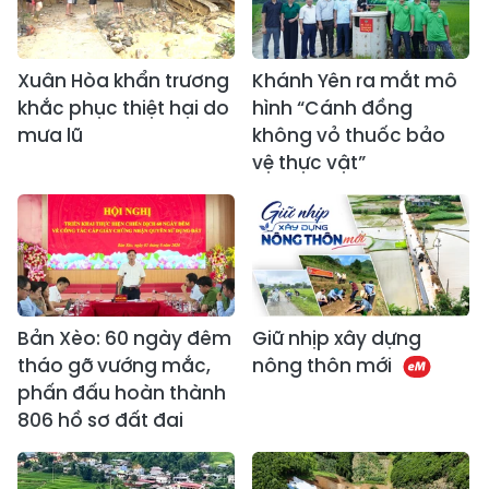
Xuân Hòa khẩn trương
Khánh Yên ra mắt mô
khắc phục thiệt hại do
hình “Cánh đồng
mưa lũ
không vỏ thuốc bảo
vệ thực vật”
Bản Xèo: 60 ngày đêm
Giữ nhịp xây dựng
tháo gỡ vướng mắc,
nông thôn mới
phấn đấu hoàn thành
806 hồ sơ đất đai