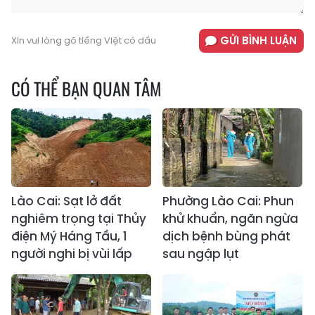
GỬI BÌNH LUẬN
Xin vui lòng gõ tiếng Việt có dấu
CÓ THỂ BẠN QUAN TÂM
Lào Cai: Sạt lở đất
Phường Lào Cai: Phun
nghiêm trọng tại Thủy
khử khuẩn, ngăn ngừa
điện Mý Háng Tầu, 1
dịch bệnh bùng phát
người nghi bị vùi lấp
sau ngập lụt