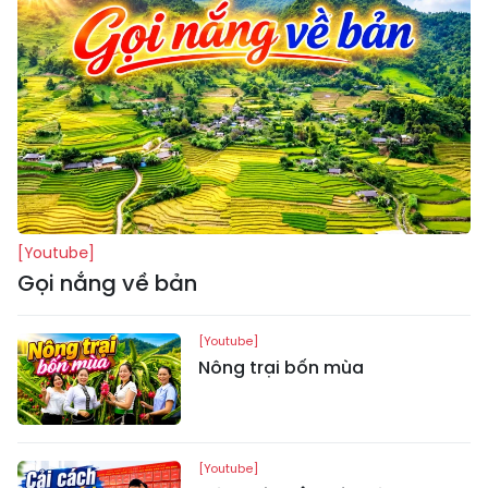
[Youtube]
Gọi nắng về bản
[Youtube]
Nông trại bốn mùa
[Youtube]