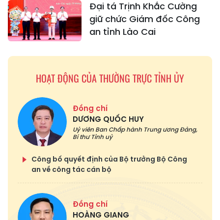
Đại tá Trịnh Khắc Cường
giữ chức Giám đốc Công
an tỉnh Lào Cai
HOẠT ĐỘNG CỦA THƯỜNG TRỰC TỈNH ỦY
Đồng chí
DƯƠNG QUỐC HUY
Uỷ viên Ban Chấp hành Trung ương Đảng,
Bí thư Tỉnh uỷ
Công bố quyết định của Bộ trưởng Bộ Công
an về công tác cán bộ
Đồng chí
HOÀNG GIANG