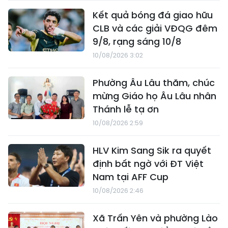
Kết quả bóng đá giao hữu
CLB và các giải VĐQG đêm
9/8, rạng sáng 10/8
10/08/2026 3:02
Phường Âu Lâu thăm, chúc
mừng Giáo họ Âu Lâu nhân
Thánh lễ tạ ơn
10/08/2026 2:59
HLV Kim Sang Sik ra quyết
định bất ngờ với ĐT Việt
Nam tại AFF Cup
10/08/2026 2:46
Xã Trấn Yên và phường Lào