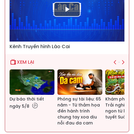
Play
Video
Kênh Truyền hình Lào Cai
XEM LẠI
Dự báo thời tiết
Phóng sự tài liệu: 65
Khám phá Là
/8
năm - Từ thảm họa
Trải nghiệm
ngày 5/8
đến hành trình
ngon từ lá c
chung tay xoa dịu
tuyết Suối G
nỗi đau da cam