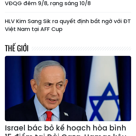
VĐQG đêm 9/8, rạng sáng 10/8
HLV Kim Sang Sik ra quyết định bất ngờ với ĐT
Việt Nam tại AFF Cup
THẾ GIỚI
Israel bác bỏ kế hoạch hòa bình