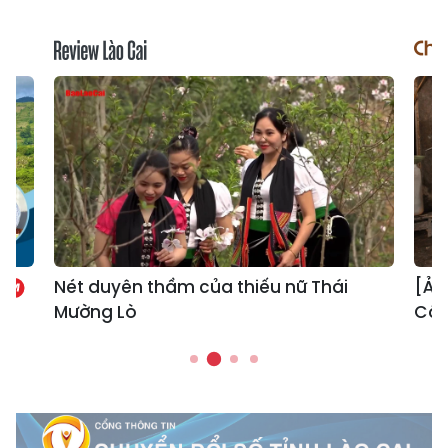
Nét duyên thầm của thiếu nữ Thái
[Ản
Mường Lò
Cốc