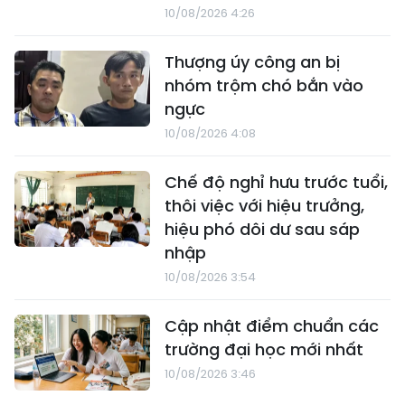
10/08/2026 4:26
Thượng úy công an bị
nhóm trộm chó bắn vào
ngực
10/08/2026 4:08
Chế độ nghỉ hưu trước tuổi,
thôi việc với hiệu trưởng,
hiệu phó dôi dư sau sáp
nhập
10/08/2026 3:54
Cập nhật điểm chuẩn các
trường đại học mới nhất
10/08/2026 3:46