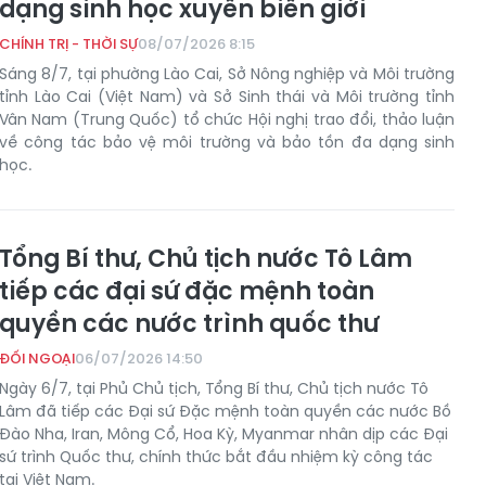
dạng sinh học xuyên biên giới
CHÍNH TRỊ - THỜI SỰ
08/07/2026 8:15
Sáng 8/7, tại phường Lào Cai, Sở Nông nghiệp và Môi trường
tỉnh Lào Cai (Việt Nam) và Sở Sinh thái và Môi trường tỉnh
Vân Nam (Trung Quốc) tổ chức Hội nghị trao đổi, thảo luận
về công tác bảo vệ môi trường và bảo tồn đa dạng sinh
học.
Tổng Bí thư, Chủ tịch nước Tô Lâm
tiếp các đại sứ đặc mệnh toàn
quyền các nước trình quốc thư
ĐỐI NGOẠI
06/07/2026 14:50
Ngày 6/7, tại Phủ Chủ tịch, Tổng Bí thư, Chủ tịch nước Tô
Lâm đã tiếp các Đại sứ Đặc mệnh toàn quyền các nước Bồ
Đào Nha, Iran, Mông Cổ, Hoa Kỳ, Myanmar nhân dịp các Đại
sứ trình Quốc thư, chính thức bắt đầu nhiệm kỳ công tác
tại Việt Nam.