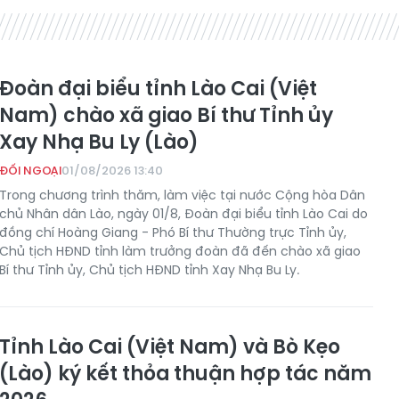
Đoàn đại biểu tỉnh Lào Cai (Việt
Nam) chào xã giao Bí thư Tỉnh ủy
Xay Nhạ Bu Ly (Lào)
ĐỐI NGOẠI
01/08/2026 13:40
Trong chương trình thăm, làm việc tại nước Cộng hòa Dân
chủ Nhân dân Lào, ngày 01/8, Đoàn đại biểu tỉnh Lào Cai do
đồng chí Hoàng Giang - Phó Bí thư Thường trực Tỉnh ủy,
Chủ tịch HĐND tỉnh làm trưởng đoàn đã đến chào xã giao
Bí thư Tỉnh ủy, Chủ tịch HĐND tỉnh Xay Nhạ Bu Ly.
Tỉnh Lào Cai (Việt Nam) và Bò Kẹo
(Lào) ký kết thỏa thuận hợp tác năm