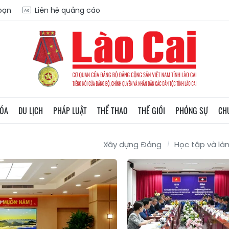
soạn
Liên hệ quảng cáo
HÓA
DU LỊCH
PHÁP LUẬT
THỂ THAO
THẾ GIỚI
PHÓNG SỰ
CH
Xây dựng Đảng
Học tập và là