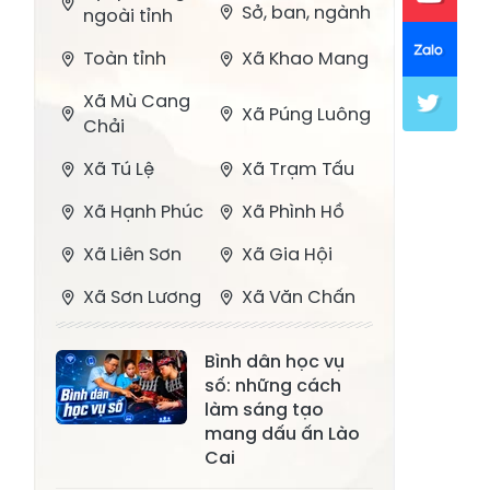
Sở, ban, ngành
ngoài tỉnh
Toàn tỉnh
Xã Khao Mang
Xã Mù Cang
Xã Púng Luông
Chải
Xã Tú Lệ
Xã Trạm Tấu
Xã Hạnh Phúc
Xã Phình Hồ
Xã Liên Sơn
Xã Gia Hội
Xã Sơn Lương
Xã Văn Chấn
Xã Thượng
Xã Chấn Thịnh
Bình dân học vụ
Bằng La
số: những cách
Xã Phong Dụ
làm sáng tạo
Xã Nghĩa Tâm
Hạ
mang dấu ấn Lào
Cai
Xã Châu Quế
Xã Lâm Giang