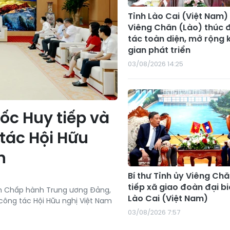
Tỉnh Lào Cai (Việt Nam) 
Viêng Chăn (Lào) thúc 
tác toàn diện, mở rộng
gian phát triển
03/08/2026 14:25
ốc Huy tiếp và
tác Hội Hữu
n
Bí thư Tỉnh ủy Viêng Ch
tiếp xã giao đoàn đại bi
an Chấp hành Trung ương Đảng,
Lào Cai (Việt Nam)
 công tác Hội Hữu nghị Việt Nam
03/08/2026 7:57