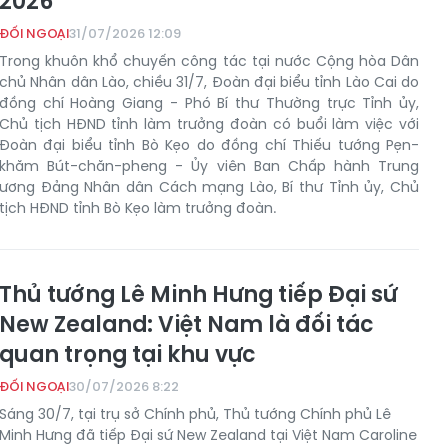
2026
ĐỐI NGOẠI
31/07/2026 12:09
Trong khuôn khổ chuyến công tác tại nước Cộng hòa Dân
chủ Nhân dân Lào, chiều 31/7, Đoàn đại biểu tỉnh Lào Cai do
đồng chí Hoàng Giang - Phó Bí thư Thường trực Tỉnh ủy,
Chủ tịch HĐND tỉnh làm trưởng đoàn có buổi làm việc với
Đoàn đại biểu tỉnh Bò Kẹo do đồng chí Thiếu tướng Pẹn-
khăm Bút-chăn-pheng - Ủy viên Ban Chấp hành Trung
ương Đảng Nhân dân Cách mạng Lào, Bí thư Tỉnh ủy, Chủ
tịch HĐND tỉnh Bò Kẹo làm trưởng đoàn.
Thủ tướng Lê Minh Hưng tiếp Đại sứ
New Zealand: Việt Nam là đối tác
quan trọng tại khu vực
ĐỐI NGOẠI
30/07/2026 8:22
Sáng 30/7, tại trụ sở Chính phủ, Thủ tướng Chính phủ Lê
Minh Hưng đã tiếp Đại sứ New Zealand tại Việt Nam Caroline