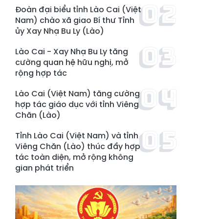
Đoàn đại biểu tỉnh Lào Cai (Việt
Nam) chào xã giao Bí thư Tỉnh
ủy Xay Nhạ Bu Ly (Lào)
Lào Cai - Xay Nhạ Bu Ly tăng
cường quan hệ hữu nghị, mở
rộng hợp tác
Lào Cai (Việt Nam) tăng cường
hợp tác giáo dục với tỉnh Viêng
Chăn (Lào)
Tỉnh Lào Cai (Việt Nam) và tỉnh
Viêng Chăn (Lào) thúc đẩy hợp
tác toàn diện, mở rộng không
gian phát triển