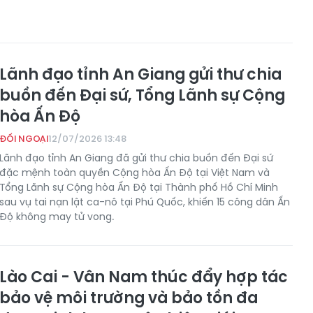
Lãnh đạo tỉnh An Giang gửi thư chia
buồn đến Đại sứ, Tổng Lãnh sự Cộng
hòa Ấn Độ
ĐỐI NGOẠI
12/07/2026 13:48
Lãnh đạo tỉnh An Giang đã gửi thư chia buồn đến Đại sứ
đặc mệnh toàn quyền Cộng hòa Ấn Độ tại Việt Nam và
Tổng Lãnh sự Cộng hòa Ấn Độ tại Thành phố Hồ Chí Minh
sau vụ tai nạn lật ca-nô tại Phú Quốc, khiến 15 công dân Ấn
Độ không may tử vong.
Lào Cai - Vân Nam thúc đẩy hợp tác
bảo vệ môi trường và bảo tồn đa