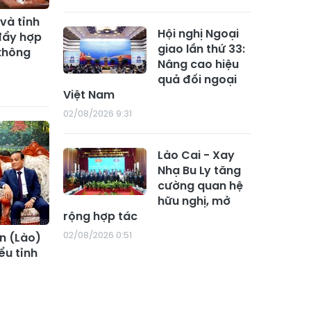
và tỉnh
Hội nghị Ngoại
đẩy hợp
giao lần thứ 33:
 không
Nâng cao hiệu
quả đối ngoại
Việt Nam
02/08/2026 9:31
Lào Cai - Xay
Nhạ Bu Ly tăng
cường quan hệ
hữu nghị, mở
rộng hợp tác
02/08/2026 0:51
ăn (Lào)
ểu tỉnh