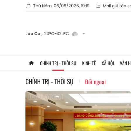
Thứ Năm, 06/08/2026, 19:19
Mail gửi tòa 
Lào Cai,
23°C-32.1°C
CHÍNH TRỊ - THỜI SỰ
KINH TẾ
XÃ HỘI
VĂN 
CHÍNH TRỊ - THỜI SỰ
Đối ngoại