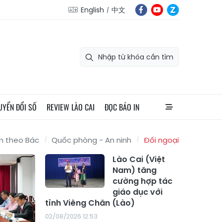
English
中文
UYỂN ĐỔI SỐ
REVIEW LÀO CAI
ĐỌC BÁO IN
m theo Bác
Quốc phòng - An ninh
Đối ngoại
Lào Cai (Việt
Nam) tăng
cường hợp tác
giáo dục với
tỉnh Viêng Chăn (Lào)
02/08/2026 12:53