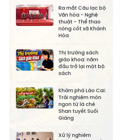
Xã Đông
Ra mắt Câu lạc bộ
Xã Tân Hợp
Văn hóa - Nghệ
Cuông
thuật - Thể thao
Xã Mậu A
Xã Xuân Ái
nòng cốt xã Khánh
Hòa
Xã Lâm
Xã Mỏ Vàng
Thượng
Thị trường sách
Xã Lục Yên
Xã Tân Lĩnh
giáo khoa: năm
đầu trở lại một bộ
Xã Khánh Hòa
Xã Phúc Lợi
sách
Xã Mường Lai
Xã Cảm Nhân
Khám phá Lào Cai:
Xã Yên Thành
Xã Thác Bà
Trải nghiệm món
ngon từ lá chè
Xã Yên Bình
Xã Bảo Ái
Shan tuyết Suối
Giàng
Xã Hưng
Xã Trấn Yên
Khánh
Xử lý nghiêm
Xã Lương