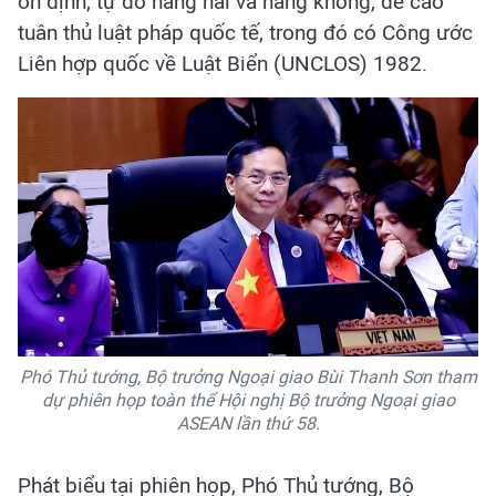
ổn định, tự do hàng hải và hàng không, đề cao
tuân thủ luật pháp quốc tế, trong đó có Công ước
Liên hợp quốc về Luật Biển (UNCLOS) 1982.
Phó Thủ tướng, Bộ trưởng Ngoại giao Bùi Thanh Sơn tham
dự phiên họp toàn thể Hội nghị Bộ trưởng Ngoại giao
ASEAN lần thứ 58.
Phát biểu tại phiên họp, Phó Thủ tướng, Bộ