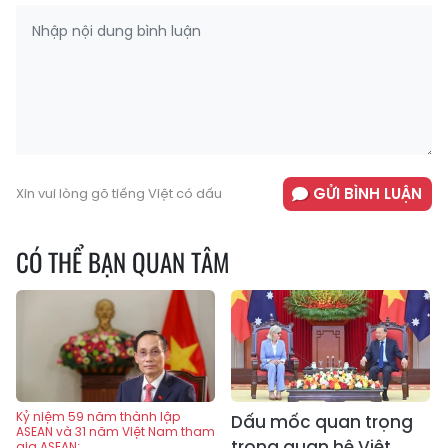
GỬI BÌNH LUẬN
Xin vui lòng gõ tiếng Việt có dấu
CÓ THỂ BẠN QUAN TÂM
Kỷ niệm 59 năm thành lập
Dấu mốc quan trọng
ASEAN và 31 năm Việt Nam tham
trong quan hệ Việt
gia ASEAN: