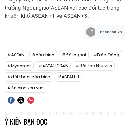
trưởng Ngoại giao ASEAN với các đối tác trong
khuôn khổ ASEAN+1 và ASEAN+3.
nhandan.vn
#ASEAN
#hòa bình
#đối ngoại
#Biển Đông
#Myanmar
#ASEAN 2045
#đối tác khu vực
#đối thoại hòa bình
#ASEAN+1
#An ninh khu vực
Ý KIẾN BẠN ĐỌC