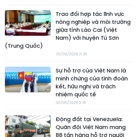
Trao đổi hợp tác lĩnh vực
nông nghiệp và môi trường
giữa tỉnh Lào Cai (Việt
Nam) với huyện Tú Sơn
(Trung Quốc)
30/06/2026 11:35
Sự hỗ trợ của Việt Nam là
minh chứng của tình đoàn
kết, hữu nghị và trách
nhiệm quốc tế
30/06/2026 2:15
Động đất tại Venezuela:
Quân đội Việt Nam mang
88 tấn hàng hỗ trợ người