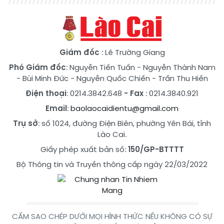
Giám đốc
: Lê Trường Giang
Phó Giám đốc
:
Nguyễn Tiến Tuấn
-
Nguyễn Thành Nam
-
Bùi Minh Đức
-
Nguyễn Quốc Chiến
-
Trần Thu Hiền
Điện thoại
: 0214.3842.648
- Fax
: 0214.3840.921
Email
:
baolaocaidientu@gmail.com
Trụ sở
: số 1024, đường Điện Biên, phường Yên Bái, tỉnh
Lào Cai.
Giấy phép xuất bản số:
150/GP-BTTTT
Bộ Thông tin và Truyền thông cấp ngày 22/03/2022
CẤM SAO CHÉP DƯỚI MỌI HÌNH THỨC NẾU KHÔNG CÓ SỰ