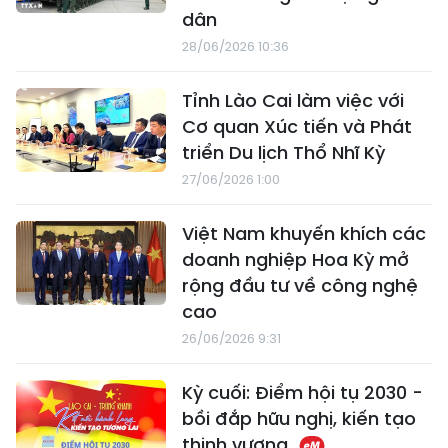
dân
28/06/2026 10:36
Tỉnh Lào Cai làm việc với
Cơ quan Xúc tiến và Phát
triển Du lịch Thổ Nhĩ Kỳ
27/06/2026 1:00
Việt Nam khuyến khích các
doanh nghiệp Hoa Kỳ mở
rộng đầu tư về công nghệ
cao
26/06/2026 9:31
Kỳ cuối: Điểm hội tụ 2030 -
bồi đắp hữu nghị, kiến tạo
thịnh vượng