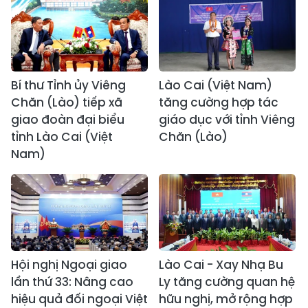
Bí thư Tỉnh ủy Viêng
Lào Cai (Việt Nam)
Chăn (Lào) tiếp xã
tăng cường hợp tác
giao đoàn đại biểu
giáo dục với tỉnh Viêng
tỉnh Lào Cai (Việt
Chăn (Lào)
Nam)
Hội nghị Ngoại giao
Lào Cai - Xay Nhạ Bu
lần thứ 33: Nâng cao
Ly tăng cường quan hệ
hiệu quả đối ngoại Việt
hữu nghị, mở rộng hợp