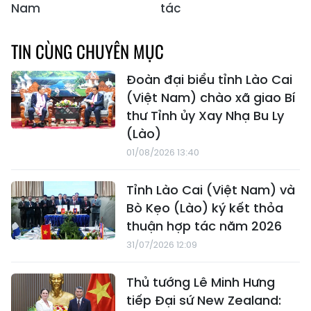
Nam
tác
TIN CÙNG CHUYÊN MỤC
Đoàn đại biểu tỉnh Lào Cai
(Việt Nam) chào xã giao Bí
thư Tỉnh ủy Xay Nhạ Bu Ly
(Lào)
01/08/2026 13:40
Tỉnh Lào Cai (Việt Nam) và
Bò Kẹo (Lào) ký kết thỏa
thuận hợp tác năm 2026
31/07/2026 12:09
Thủ tướng Lê Minh Hưng
tiếp Đại sứ New Zealand: