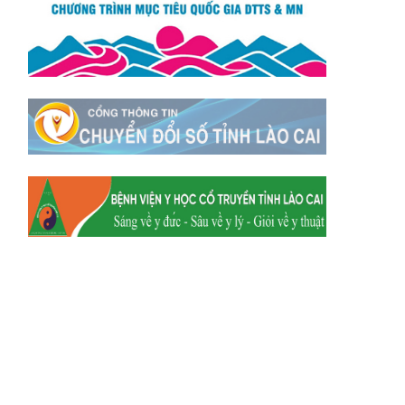
Xã Y Tý
Xã A Mú Sung
Xã Trịnh Tường
Xã Nậm Chày
Xã Bản Xèo
Xã Bát Xát
Xã Võ Lao
Xã Khánh Yên
Xã Văn Bàn
Xã Dương Quỳ
Xã Chiềng Ken
Xã Minh Lương
Xã Nậm Chảy
Xã Bảo Yên
Xã Nghĩa Đô
Xã Thượng Hà
Xã Xuân Hòa
Xã Phúc Khánh
Xã Bảo Hà
Xã Mường Bo
Xã Bản Hồ
Xã Tả Van