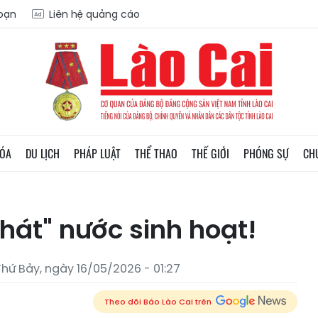
soạn
Liên hệ quảng cáo
HÓA
DU LỊCH
PHÁP LUẬT
THỂ THAO
THẾ GIỚI
PHÓNG SỰ
CH
hát" nước sinh hoạt!
Thứ Bảy, ngày 16/05/2026 - 01:27
Theo dõi Báo Lào Cai trên