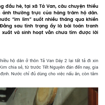
 đầu hè, tại xã Tả Van, câu chuyện thiếu
ám ảnh thường trực của hàng trăm hộ dân.
nước “im lìm” suốt nhiều tháng qua khiến
Đằng sau tình trạng ấy là bài toán tranh
xuất và sinh hoạt vẫn chưa tìm được lời
iều hộ dân ở thôn Tả Van Dáy 2 lại tất tả đi xin
im chia sẻ, từ trước Tết Nguyên đán đến nay, gia
định. Nước chỉ đủ dùng cho việc nấu ăn, còn tắm