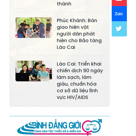
Xã Mường Lai
Xã Cảm Nhân
thành
Xã Yên Thành
Xã Thác Bà
Phúc Khánh: Bàn
Xã Yên Bình
Xã Bảo Ái
giao hiện vật
người dân phát
Xã Hưng
Xã Trấn Yên
hiện cho Bảo tàng
Khánh
Lào Cai
Xã Lương
Xã Việt Hồng
Thịnh
Lào Cai: Triển khai
chiến dịch 90 ngày
Xã Quy Mông
Xã Cốc San
làm sạch, làm
giàu, chuẩn hóa
Xã Hợp Thành
Xã Phong Hải
cơ sở dữ liệu lĩnh
Xã Xuân
vực HIV/AIDS
Xã Bảo Thắng
Quang
Xã Tằng Loỏng
Xã Gia Phú
Xã Mường
Xã Dền Sáng
Hum