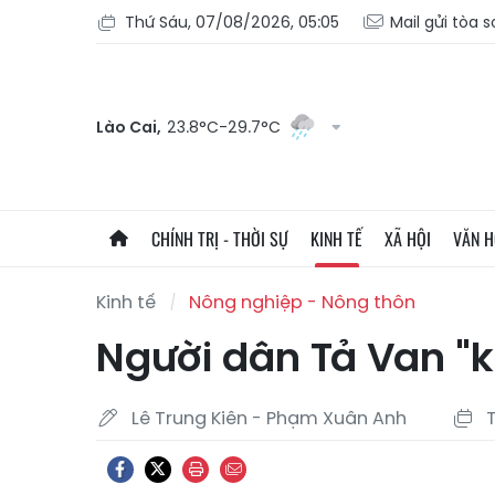
Thứ Sáu, 07/08/2026, 05:05
Mail gửi tòa 
Lào Cai,
23.8°C-29.7°C
CHÍNH TRỊ - THỜI SỰ
KINH TẾ
XÃ HỘI
VĂN 
Kinh tế
Nông nghiệp - Nông thôn
Người dân Tả Van "k
Lê Trung Kiên - Phạm Xuân Anh