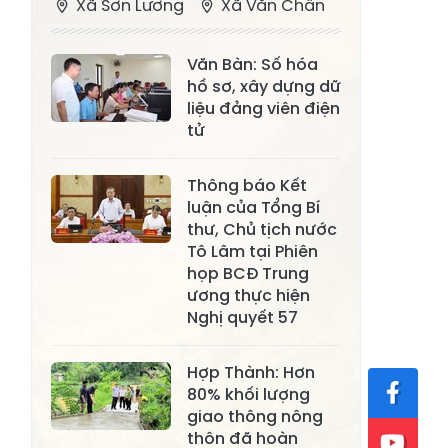
Xã Sơn Lương
Xã Văn Chấn
Xã Thượng
Xã Chấn Thịnh
Văn Bàn: Số hóa
Bằng La
hồ sơ, xây dựng dữ
Xã Phong Dụ
liệu đảng viên điện
Xã Nghĩa Tâm
Hạ
tử
Xã Châu Quế
Xã Lâm Giang
Thông báo Kết
Xã Đông
luận của Tổng Bí
Xã Tân Hợp
thư, Chủ tịch nước
Cuông
Tô Lâm tại Phiên
Xã Mậu A
Xã Xuân Ái
họp BCĐ Trung
ương thực hiện
Xã Lâm
Nghị quyết 57
Xã Mỏ Vàng
Thượng
Xã Lục Yên
Xã Tân Lĩnh
Hợp Thành: Hơn
80% khối lượng
Xã Khánh Hòa
Xã Phúc Lợi
giao thông nông
thôn đã hoàn