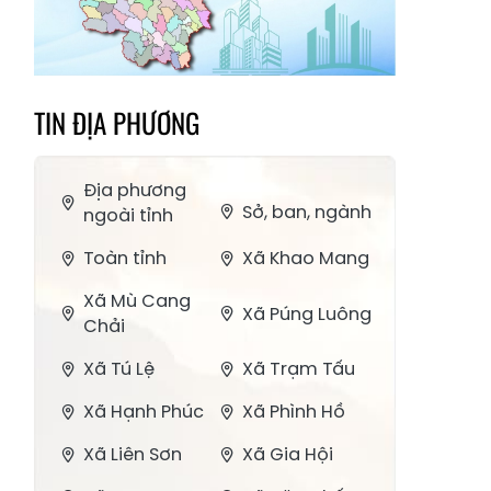
TIN ĐỊA PHƯƠNG
Địa phương
Sở, ban, ngành
ngoài tỉnh
Toàn tỉnh
Xã Khao Mang
Xã Mù Cang
Xã Púng Luông
Chải
Xã Tú Lệ
Xã Trạm Tấu
Xã Hạnh Phúc
Xã Phình Hồ
Xã Liên Sơn
Xã Gia Hội