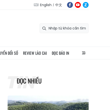
English
中文
UYỂN ĐỔI SỐ
REVIEW LÀO CAI
ĐỌC BÁO IN
ĐỌC NHIỀU