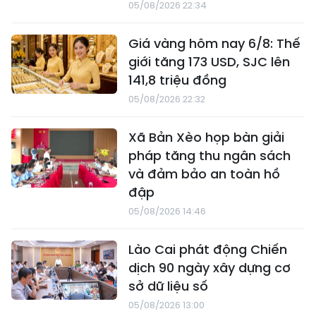
05/08/2026 22:34
Giá vàng hôm nay 6/8: Thế
giới tăng 173 USD, SJC lên
141,8 triệu đồng
05/08/2026 22:32
Xã Bản Xèo họp bàn giải
pháp tăng thu ngân sách
và đảm bảo an toàn hồ
đập
05/08/2026 14:46
Lào Cai phát động Chiến
dịch 90 ngày xây dựng cơ
sở dữ liệu số
05/08/2026 13:00