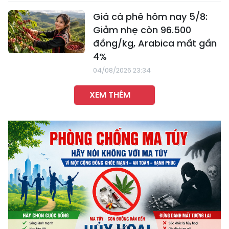
Giá cà phê hôm nay 5/8:
Giảm nhẹ còn 96.500
đồng/kg, Arabica mất gần
4%
04/08/2026 23:34
XEM THÊM