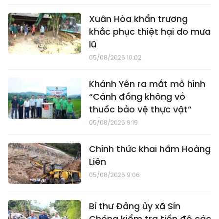
Xuân Hòa khẩn trương
khắc phục thiệt hại do mưa
lũ
05/08/2026 10:02
Khánh Yên ra mắt mô hình
“Cánh đồng không vỏ
thuốc bảo vệ thực vật”
05/08/2026 9:19
Chính thức khai hầm Hoàng
Liên
05/08/2026 9:06
Bí thư Đảng ủy xã Sín
Chéng kiểm tra tiến độ các