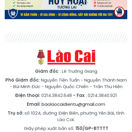
Giám đốc
: Lê Trường Giang
Phó Giám đốc
:
Nguyễn Tiến Tuấn
-
Nguyễn Thành Nam
-
Bùi Minh Đức
-
Nguyễn Quốc Chiến
-
Trần Thu Hiền
Điện thoại
: 0214.3842.648
- Fax
: 0214.3840.921
Email
:
baolaocaidientu@gmail.com
Trụ sở
: số 1024, đường Điện Biên, phường Yên Bái, tỉnh
Lào Cai.
Giấy phép xuất bản số:
150/GP-BTTTT