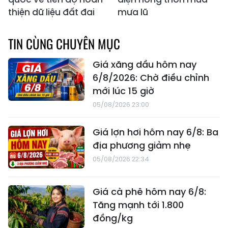
thiện dữ liệu đất đai
mưa lũ
TIN CÙNG CHUYÊN MỤC
Giá xăng dầu hôm nay
6/8/2026: Chờ điều chỉnh
mới lúc 15 giờ
05/08/2026 23:00
Giá lợn hơi hôm nay 6/8: Ba
địa phương giảm nhẹ
05/08/2026 22:34
Giá cà phê hôm nay 6/8:
Tăng mạnh tới 1.800
đồng/kg