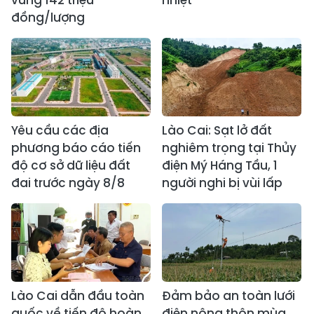
đồng/lượng
Yêu cầu các địa
Lào Cai: Sạt lở đất
phương báo cáo tiến
nghiêm trọng tại Thủy
độ cơ sở dữ liệu đất
điện Mý Háng Tầu, 1
đai trước ngày 8/8
người nghi bị vùi lấp
Lào Cai dẫn đầu toàn
Đảm bảo an toàn lưới
quốc về tiến độ hoàn
điện nông thôn mùa