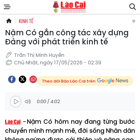
KINH TẾ
Nậm Có gắn công tác xây dựng
Đảng với phát triển kinh tế
Trần Thị Minh Huyền
Chủ Nhật, ngày 17/05/2026 - 02:39
Theo dõi Báo Lào Cai trên
0:00
/
4:02
Nậm Có hôm nay đang từng bước
chuyển mình mạnh mẽ, đời sống Nhân dân
không ngừng được cải thiện và nâng cao.