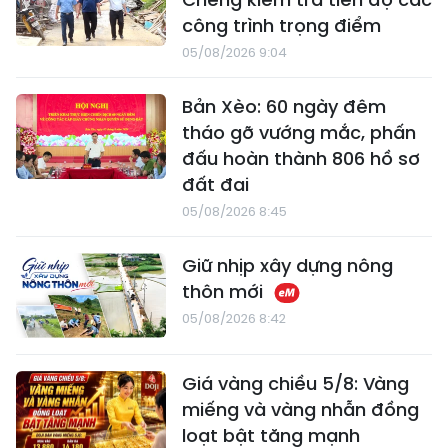
công trình trọng điểm
05/08/2026 9:04
Bản Xèo: 60 ngày đêm
tháo gỡ vướng mắc, phấn
đấu hoàn thành 806 hồ sơ
đất đai
05/08/2026 8:45
Giữ nhịp xây dựng nông
thôn mới
05/08/2026 8:42
Giá vàng chiều 5/8: Vàng
miếng và vàng nhẫn đồng
loạt bật tăng mạnh