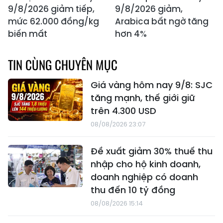
9/8/2026 giảm tiếp,
9/8/2026 giảm,
mức 62.000 đồng/kg
Arabica bất ngờ tăng
biến mất
hơn 4%
TIN CÙNG CHUYÊN MỤC
Giá vàng hôm nay 9/8: SJC
tăng mạnh, thế giới giữ
trên 4.300 USD
08/08/2026 23:07
Đề xuất giảm 30% thuế thu
nhập cho hộ kinh doanh,
doanh nghiệp có doanh
thu đến 10 tỷ đồng
08/08/2026 15:14