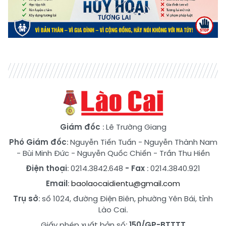
Giám đốc
: Lê Trường Giang
Phó Giám đốc
:
Nguyễn Tiến Tuấn
-
Nguyễn Thành Nam
-
Bùi Minh Đức
-
Nguyễn Quốc Chiến
-
Trần Thu Hiền
Điện thoại
: 0214.3842.648
- Fax
: 0214.3840.921
Email
:
baolaocaidientu@gmail.com
Trụ sở
: số 1024, đường Điện Biên, phường Yên Bái, tỉnh
Lào Cai.
Giấy phép xuất bản số:
150/GP-BTTTT