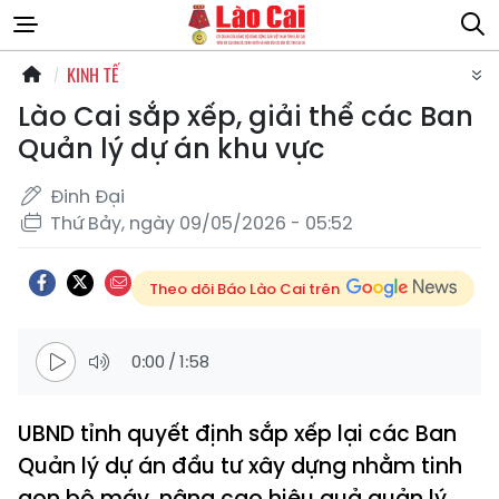
KINH TẾ
Lào Cai sắp xếp, giải thể các Ban
Quản lý dự án khu vực
Đinh Đại
Thứ Bảy, ngày 09/05/2026 - 05:52
Theo dõi Báo Lào Cai trên
0:00
/
1:58
UBND tỉnh quyết định sắp xếp lại các Ban
Quản lý dự án đầu tư xây dựng nhằm tinh
gọn bộ máy, nâng cao hiệu quả quản lý.