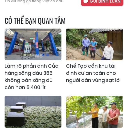
GỬI BÌNH LUẬN
Xin vui lòng gõ tiếng Việt có dấu
CÓ THỂ BẠN QUAN TÂM
Làm rõ phản ánh Cửa
Chế Tạo cần khu tái
hàng xăng dầu 386
định cư an toàn cho
không bán xăng dù
người dân vùng sạt lở
còn hơn 5.400 lít