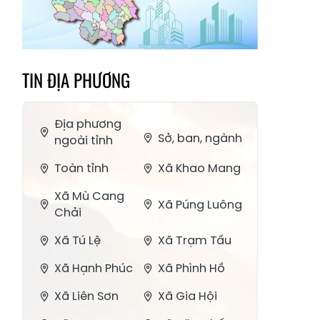
TIN ĐỊA PHƯƠNG
Địa phương
Sở, ban, ngành
ngoài tỉnh
Toàn tỉnh
Xã Khao Mang
Xã Mù Cang
Xã Púng Luông
Chải
Xã Tú Lệ
Xã Trạm Tấu
Xã Hạnh Phúc
Xã Phình Hồ
Xã Liên Sơn
Xã Gia Hội