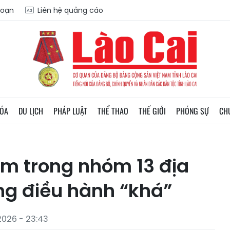
soạn
Liên hệ quảng cáo
HÓA
DU LỊCH
PHÁP LUẬT
THỂ THAO
THẾ GIỚI
PHÓNG SỰ
CH
ằm trong nhóm 13 địa
ng điều hành “khá”
2026 - 23:43