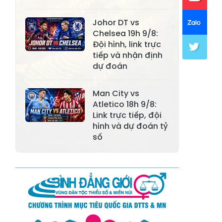
Xã Mường Lai
Xã Cảm Nhân
Xã Yên Thành
Xã Thác Bà
Johor DT vs
Chelsea 19h 9/8:
Xã Yên Bình
Xã Bảo Ái
Đội hình, link trực
tiếp và nhận định
Xã Hưng
Xã Trấn Yên
dự đoán
Khánh
Xã Lương
Man City vs
Xã Việt Hồng
Thịnh
Atletico 18h 9/8:
Link trực tiếp, đội
Xã Quy Mông
Xã Cốc San
hình và dự đoán tỷ
số
Xã Hợp Thành
Xã Phong Hải
Xã Xuân
Xã Bảo Thắng
Quang
Xã Tằng Loỏng
Xã Gia Phú
Xã Mường
Xã Dền Sáng
Hum