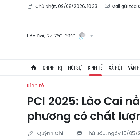
Chủ Nhật, 09/08/2026, 10:33
Mail gửi tòa 
Lào Cai,
24.7°C-39°C
CHÍNH TRỊ - THỜI SỰ
KINH TẾ
XÃ HỘI
VĂN 
Kinh tế
PCI 2025: Lào Cai n
phương có chất lượ
Quỳnh Chi
Thứ Sáu, ngày 15/05/