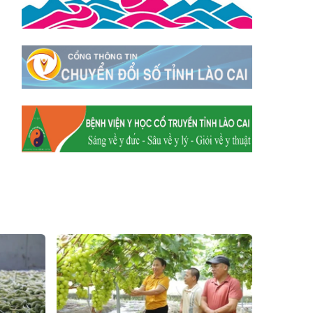
Xã Y Tý
Xã A Mú Sung
Xã Trịnh Tường
Xã Nậm Chày
Xã Bản Xèo
Xã Bát Xát
Xã Võ Lao
Xã Khánh Yên
Xã Văn Bàn
Xã Dương Quỳ
Xã Chiềng Ken
Xã Minh Lương
Xã Nậm Chảy
Xã Bảo Yên
Xã Nghĩa Đô
Xã Thượng Hà
Xã Xuân Hòa
Xã Phúc Khánh
Xã Bảo Hà
Xã Mường Bo
Xã Bản Hồ
Xã Tả Van