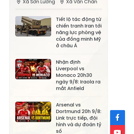
Xã Sơn Lương
Xã Văn Chấn
Xã Thượng
Xã Chấn Thịnh
Tiết lộ tác động từ
Bằng La
chiến tranh Iran tới
Xã Phong Dụ
năng lực phòng vệ
Xã Nghĩa Tâm
Hạ
của đồng minh Mỹ
ở châu Á
Xã Châu Quế
Xã Lâm Giang
Xã Đông
Nhận định
Xã Tân Hợp
Liverpool vs
Cuông
Monaco 20h30
Xã Mậu A
Xã Xuân Ái
ngày 9/8: Iraola ra
mắt Anfield
Xã Lâm
Xã Mỏ Vàng
Thượng
Arsenal vs
Xã Lục Yên
Xã Tân Lĩnh
Dortmund 20h 9/8:
Link trực tiếp, đội
Xã Khánh Hòa
Xã Phúc Lợi
hình và dự đoán tỷ
số