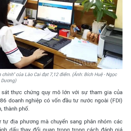
h chính" của Lào Cai đạt 7,12 điểm. (Ảnh: Bích Huệ - Ngọc
Dương)
sát thực chứng quy mô lớn với sự tham gia của
586 doanh nghiệp có vốn đầu tư nước ngoài (FDI)
h, thành phố.
hứ tự địa phương mà chuyển sang phân nhóm các
ánh dấu thay đổi quan trọng trong cách đánh giá