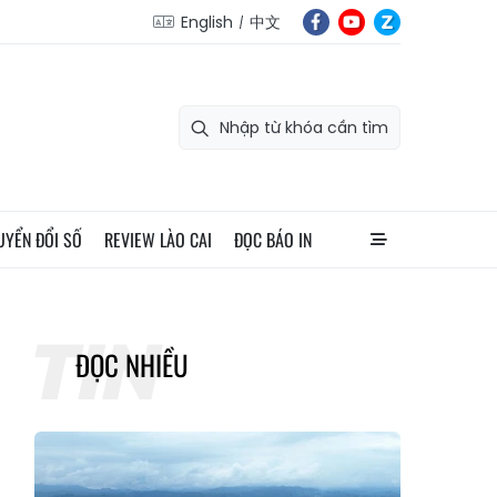
English
中文
UYỂN ĐỔI SỐ
REVIEW LÀO CAI
ĐỌC BÁO IN
ĐỌC NHIỀU