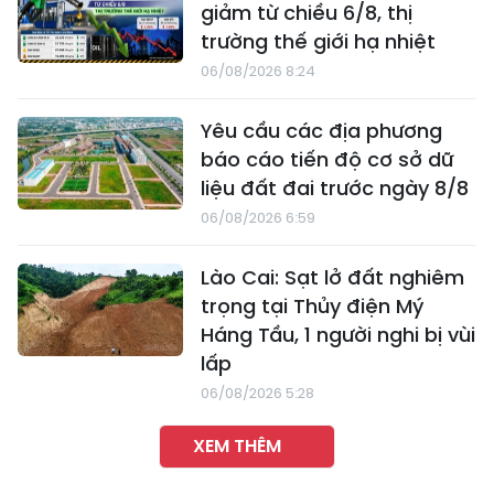
giảm từ chiều 6/8, thị
trường thế giới hạ nhiệt
06/08/2026 8:24
Yêu cầu các địa phương
báo cáo tiến độ cơ sở dữ
liệu đất đai trước ngày 8/8
06/08/2026 6:59
Lào Cai: Sạt lở đất nghiêm
trọng tại Thủy điện Mý
Háng Tầu, 1 người nghi bị vùi
lấp
06/08/2026 5:28
XEM THÊM