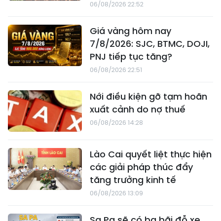
06/08/2026 22:52
Giá vàng hôm nay
7/8/2026: SJC, BTMC, DOJI,
PNJ tiếp tục tăng?
06/08/2026 22:51
Nới điều kiện gỡ tạm hoãn
xuất cảnh do nợ thuế
06/08/2026 14:28
Lào Cai quyết liệt thực hiện
các giải pháp thúc đẩy
tăng trưởng kinh tế
06/08/2026 13:09
Sa Pa sẽ có ba bãi đỗ xe