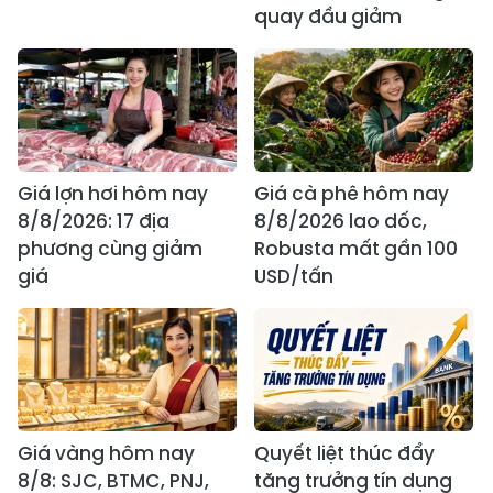
quay đầu giảm
Giá lợn hơi hôm nay
Giá cà phê hôm nay
8/8/2026: 17 địa
8/8/2026 lao dốc,
phương cùng giảm
Robusta mất gần 100
giá
USD/tấn
Giá vàng hôm nay
Quyết liệt thúc đẩy
8/8: SJC, BTMC, PNJ,
tăng trưởng tín dụng