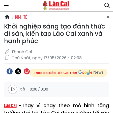
KINH TẾ
Khởi nghiệp sáng tạo đánh thức
di sản, kiến tạo Lào Cai xanh và
hạnh phúc
Thanh Chi
Chủ Nhật, ngày 17/05/2026 - 02:08
Theo dõi Báo Lào Cai trên
0:00
/
0:00
Thay vì chạy theo mô hình tăng
trưởng đại trà, Lào Cai đang hướng tới xây