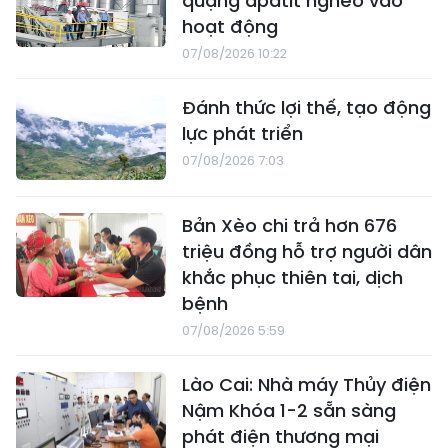
quặng apatit nghèo vào
hoạt động
07/08/2026 10:22
Đánh thức lợi thế, tạo động
lực phát triển
07/08/2026 7:03
Bản Xèo chi trả hơn 676
triệu đồng hỗ trợ người dân
khắc phục thiên tai, dịch
bệnh
07/08/2026 5:59
Lào Cai: Nhà máy Thủy điện
Nậm Khóa 1-2 sẵn sàng
phát điện thương mại