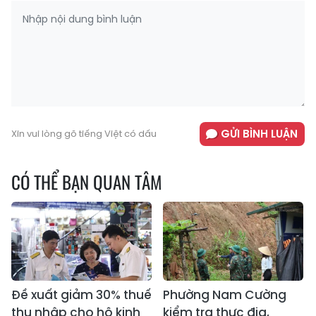
GỬI BÌNH LUẬN
Xin vui lòng gõ tiếng Việt có dấu
CÓ THỂ BẠN QUAN TÂM
Đề xuất giảm 30% thuế
Phường Nam Cường
thu nhập cho hộ kinh
kiểm tra thực địa,