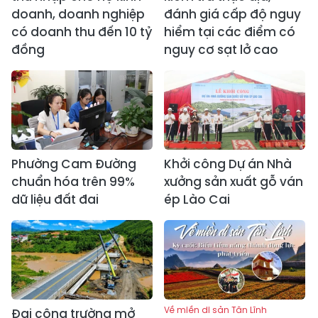
doanh, doanh nghiệp
đánh giá cấp độ nguy
có doanh thu đến 10 tỷ
hiểm tại các điểm có
đồng
nguy cơ sạt lở cao
Phường Cam Đường
Khởi công Dự án Nhà
chuẩn hóa trên 99%
xưởng sản xuất gỗ ván
dữ liệu đất đai
ép Lào Cai
Về miền di sản Tân Lĩnh
Đại công trường mở