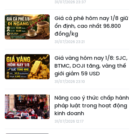
31/07/2026 23:37
Giá cà phê hôm nay 1/8 giữ
ổn định, cao nhất 96.800
đồng/kg
31/07/2026 23:21
Giá vàng hôm nay 1/8: SJC,
BTMC, DOJI tăng, vàng thế
giới giảm 59 USD
31/07/2026 23:10
Nâng cao ý thức chấp hành
pháp luật trong hoạt động
kinh doanh
31/07/2026 12:17