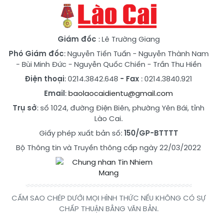
Giám đốc
: Lê Trường Giang
Phó Giám đốc
:
Nguyễn Tiến Tuấn
-
Nguyễn Thành Nam
-
Bùi Minh Đức
-
Nguyễn Quốc Chiến
-
Trần Thu Hiền
Điện thoại
: 0214.3842.648
- Fax
: 0214.3840.921
Email
:
baolaocaidientu@gmail.com
Trụ sở
: số 1024, đường Điện Biên, phường Yên Bái, tỉnh
Lào Cai.
Giấy phép xuất bản số:
150/GP-BTTTT
Bộ Thông tin và Truyền thông cấp ngày 22/03/2022
CẤM SAO CHÉP DƯỚI MỌI HÌNH THỨC NẾU KHÔNG CÓ SỰ
CHẤP THUẬN BẰNG VĂN BẢN.