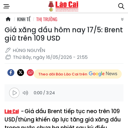
KINH TẾ
THỊ TRƯỜNG
Giá xăng dầu hôm nay 17/5: Brent
giữ trên 109 USD
HÙNG NGUYỄN
Thứ Bảy, ngày 16/05/2026 - 21:55
Theo dõi Báo Lào Cai trên
0:00
/
3:24
Giá dầu Brent tiếp tục neo trên 109
USD/thùng khiến áp lực tăng giá xăng dầu
trong nước chưa hạ nhiệt sau kỳ điều