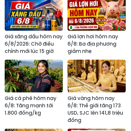
Giá xăng dầu hôm nay
Giá lợn hơi hôm nay
6/8/2026: Chờ điều
6/8: Ba địa phương
chỉnh mới lúc 15 giờ
giảm nhẹ
Giá cà phê hôm nay
Giá vàng hôm nay
6/8: Tăng mạnh tới
6/8: Thế giới tăng 173
1.800 đồng/kg
USD, SJC lên 141,8 triệu
đồng