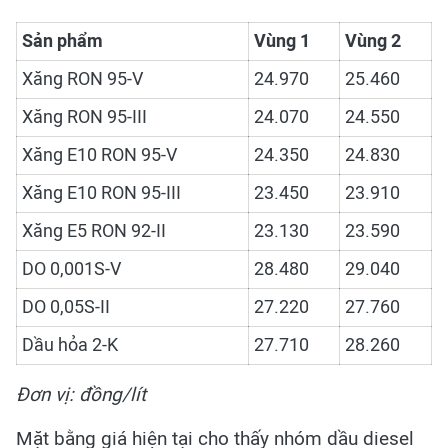
Sản phẩm
Vùng 1
Vùng 2
Xăng RON 95-V
24.970
25.460
Xăng RON 95-III
24.070
24.550
Xăng E10 RON 95-V
24.350
24.830
Xăng E10 RON 95-III
23.450
23.910
Xăng E5 RON 92-II
23.130
23.590
DO 0,001S-V
28.480
29.040
DO 0,05S-II
27.220
27.760
Dầu hỏa 2-K
27.710
28.260
Đơn vị: đồng/lít
Mặt bằng giá hiện tại cho thấy nhóm dầu diesel