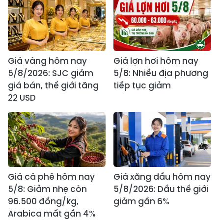
Giá vàng hôm nay
Giá lợn hơi hôm nay
5/8/2026: SJC giảm
5/8: Nhiều địa phương
giá bán, thế giới tăng
tiếp tục giảm
22 USD
Giá cà phê hôm nay
Giá xăng dầu hôm nay
5/8: Giảm nhẹ còn
5/8/2026: Dầu thế giới
96.500 đồng/kg,
giảm gần 6%
Arabica mất gần 4%