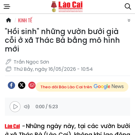
KINH TẾ
"Hồi sinh" những vườn bưởi già
cỗi ở xã Thác Bà bằng mô hình
mới
Trần Ngọc Sơn
Thứ Bảy, ngày 16/05/2026 - 10:54
Theo dõi Báo Lào Cai trên
0:00
/
5:23
Những ngày này, tại các vườn bưởi
ở xã Thác Bà (Lào Cai), không khí lao động