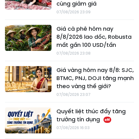
cùng giảm giá
07/08/2026 23:09
Giá cà phê hôm nay
8/8/2026 lao dốc, Robusta
mất gần 100 USD/tấn
07/08/2026 23:08
Giá vàng hôm nay 8/8: SJC,
BTMC, PNJ, DOJI tăng mạnh
theo vàng thế giới?
07/08/2026 23:07
Quyết liệt thúc đẩy tăng
trưởng tín dụng
07/08/2026 16:03