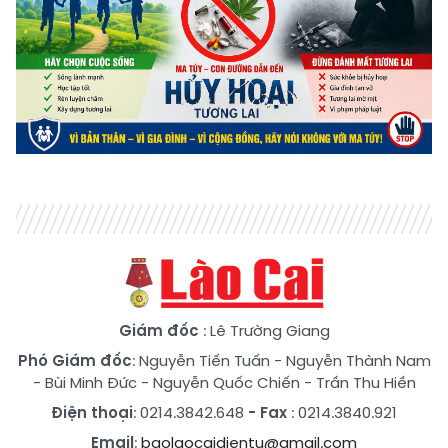
Giám đốc
: Lê Trường Giang
Phó Giám đốc
:
Nguyễn Tiến Tuấn
-
Nguyễn Thành Nam
-
Bùi Minh Đức
-
Nguyễn Quốc Chiến
-
Trần Thu Hiền
Điện thoại
: 0214.3842.648
- Fax
: 0214.3840.921
Email
:
baolaocaidientu@gmail.com