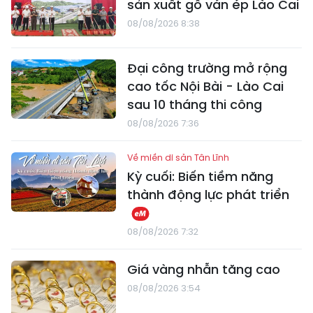
sản xuất gỗ ván ép Lào Cai
08/08/2026 8:38
Đại công trường mở rộng
cao tốc Nội Bài - Lào Cai
sau 10 tháng thi công
08/08/2026 7:36
Về miền di sản Tân Lĩnh
Kỳ cuối: Biến tiềm năng
thành động lực phát triển
08/08/2026 7:32
Giá vàng nhẫn tăng cao
08/08/2026 3:54