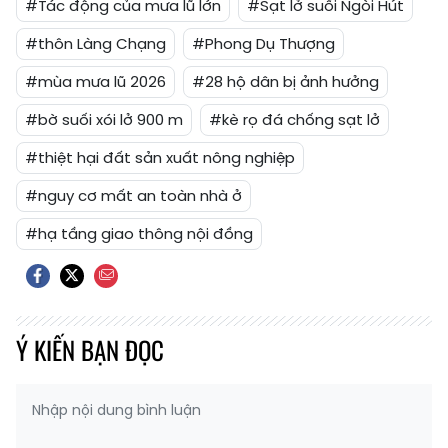
#Tác động của mưa lũ lớn
#Sạt lở suối Ngòi Hút
#thôn Làng Chạng
#Phong Dụ Thượng
#mùa mưa lũ 2026
#28 hộ dân bị ảnh hưởng
#bờ suối xói lở 900 m
#kè rọ đá chống sạt lở
#thiệt hại đất sản xuất nông nghiệp
#nguy cơ mất an toàn nhà ở
#hạ tầng giao thông nội đồng
Ý KIẾN BẠN ĐỌC