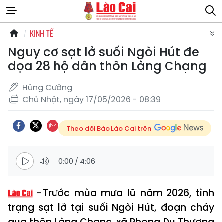
KINH TẾ
Nguy cơ sạt lở suối Ngòi Hút đe
dọa 28 hộ dân thôn Làng Chạng
Hùng Cường
Chủ Nhật, ngày 17/05/2026 - 08:39
Theo dõi Báo Lào Cai trên
0:00
/
4:06
Trước mùa mưa lũ năm 2026, tình
trạng sạt lở tại suối Ngòi Hút, đoạn chảy
qua thôn Làng Chạng, xã Phong Dụ Thượng