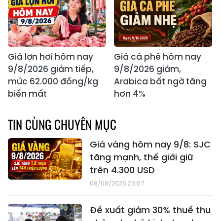
Giá lợn hơi hôm nay
Giá cà phê hôm nay
9/8/2026 giảm tiếp,
9/8/2026 giảm,
mức 62.000 đồng/kg
Arabica bất ngờ tăng
biến mất
hơn 4%
TIN CÙNG CHUYÊN MỤC
Giá vàng hôm nay 9/8: SJC
tăng mạnh, thế giới giữ
trên 4.300 USD
08/08/2026 23:07
Đề xuất giảm 30% thuế thu