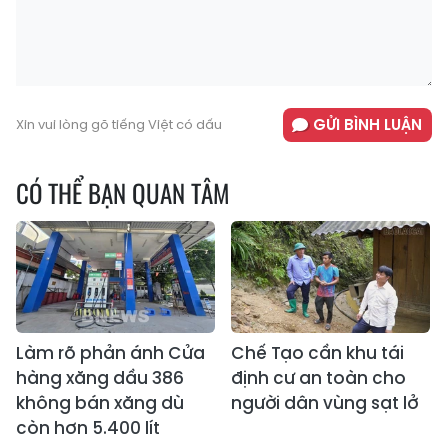
GỬI BÌNH LUẬN
Xin vui lòng gõ tiếng Việt có dấu
CÓ THỂ BẠN QUAN TÂM
Làm rõ phản ánh Cửa
Chế Tạo cần khu tái
hàng xăng dầu 386
định cư an toàn cho
không bán xăng dù
người dân vùng sạt lở
còn hơn 5.400 lít