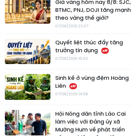
Giá vàng hôm nay 8/8: SJC,
BTMC, PNJ, DOJI tăng mạnh
theo vàng thế giới?
07/08/2026 23:07
Quyết liệt thúc đẩy tăng
trưởng tín dụng
07/08/2026 16:03
Sinh kế ở vùng đệm Hoàng
Liên
07/08/2026 14:58
Hội Nông dân tỉnh Lào Cai
làm việc với Đảng ủy xã
Mường Hum về phát triển