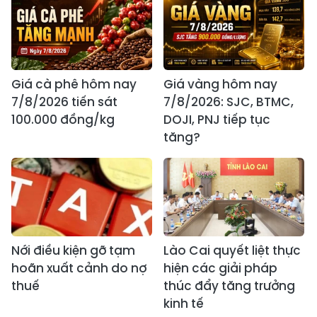
Giá cà phê hôm nay
Giá vàng hôm nay
7/8/2026 tiến sát
7/8/2026: SJC, BTMC,
100.000 đồng/kg
DOJI, PNJ tiếp tục
tăng?
Nới điều kiện gỡ tạm
Lào Cai quyết liệt thực
hoãn xuất cảnh do nợ
hiện các giải pháp
thuế
thúc đẩy tăng trưởng
kinh tế