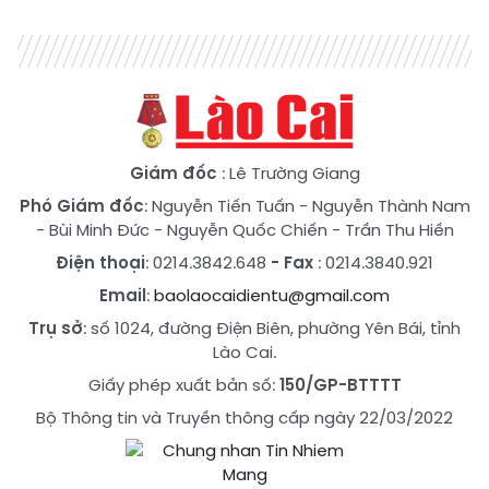
Giám đốc
: Lê Trường Giang
Phó Giám đốc
:
Nguyễn Tiến Tuấn
-
Nguyễn Thành Nam
-
Bùi Minh Đức
-
Nguyễn Quốc Chiến
-
Trần Thu Hiền
Điện thoại
: 0214.3842.648
- Fax
: 0214.3840.921
Email
:
baolaocaidientu@gmail.com
Trụ sở
: số 1024, đường Điện Biên, phường Yên Bái, tỉnh
Lào Cai.
Giấy phép xuất bản số:
150/GP-BTTTT
Bộ Thông tin và Truyền thông cấp ngày 22/03/2022