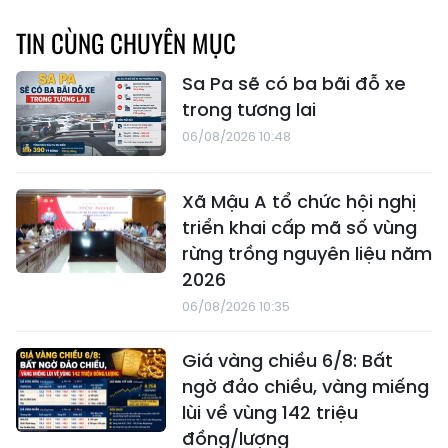
TIN CÙNG CHUYÊN MỤC
Sa Pa sẽ có ba bãi đỗ xe
trong tương lai
06/08/2026 10:48
Xã Mậu A tổ chức hội nghị
triển khai cấp mã số vùng
rừng trồng nguyên liệu năm
2026
06/08/2026 10:35
Giá vàng chiều 6/8: Bất
ngờ đảo chiều, vàng miếng
lùi về vùng 142 triệu
đồng/lượng