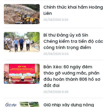
Chính thức khai hầm Hoàng
Liên
05/08/2026 9:06
Bí thư Đảng ủy xã Sín
Chéng kiểm tra tiến độ các
công trình trọng điểm
05/08/2026 9:04
Bản Xèo: 60 ngày đêm
tháo gỡ vướng mắc, phấn
đấu hoàn thành 806 hồ sơ
đất đai
05/08/2026 8:45
Giữ nhịp xây dựng nông