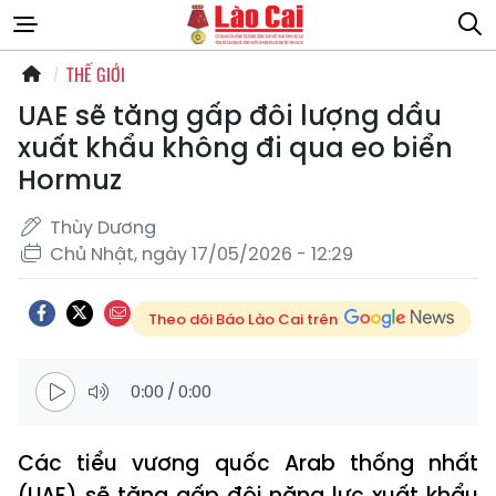
THẾ GIỚI
UAE sẽ tăng gấp đôi lượng dầu
xuất khẩu không đi qua eo biển
Hormuz
Thùy Dương
Chủ Nhật, ngày 17/05/2026 - 12:29
Theo dõi Báo Lào Cai trên
0:00
/
0:00
Các tiểu vương quốc Arab thống nhất
(UAE) sẽ tăng gấp đôi năng lực xuất khẩu