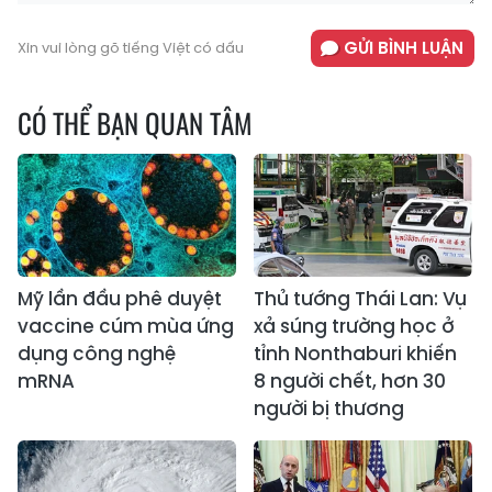
GỬI BÌNH LUẬN
Xin vui lòng gõ tiếng Việt có dấu
CÓ THỂ BẠN QUAN TÂM
Mỹ lần đầu phê duyệt
Thủ tướng Thái Lan: Vụ
vaccine cúm mùa ứng
xả súng trường học ở
dụng công nghệ
tỉnh Nonthaburi khiến
mRNA
8 người chết, hơn 30
người bị thương