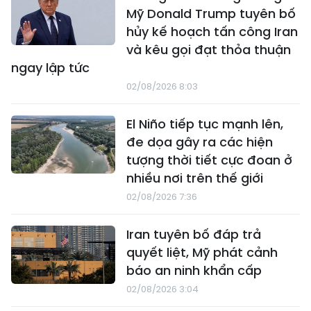
Mỹ Donald Trump tuyên bố
hủy kế hoạch tấn công Iran
và kêu gọi đạt thỏa thuận
ngay lập tức
02/08/2026 8:03
El Niño tiếp tục mạnh lên,
đe dọa gây ra các hiện
tượng thời tiết cực đoan ở
nhiều nơi trên thế giới
02/08/2026 7:36
Iran tuyên bố đáp trả
quyết liệt, Mỹ phát cảnh
báo an ninh khẩn cấp
02/08/2026 3:04