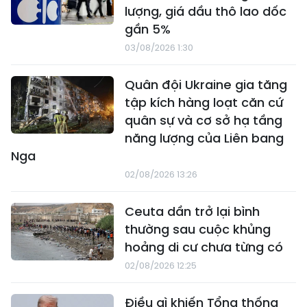
lượng, giá dầu thô lao dốc
gần 5%
03/08/2026 1:30
Quân đội Ukraine gia tăng
tập kích hàng loạt căn cứ
quân sự và cơ sở hạ tầng
năng lượng của Liên bang
Nga
02/08/2026 13:26
Ceuta dần trở lại bình
thường sau cuộc khủng
hoảng di cư chưa từng có
02/08/2026 12:25
Điều gì khiến Tổng thống