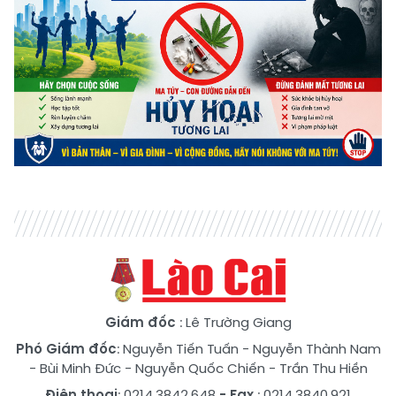
Giám đốc
: Lê Trường Giang
Phó Giám đốc
:
Nguyễn Tiến Tuấn
-
Nguyễn Thành Nam
-
Bùi Minh Đức
-
Nguyễn Quốc Chiến
-
Trần Thu Hiền
Điện thoại
: 0214.3842.648
- Fax
: 0214.3840.921