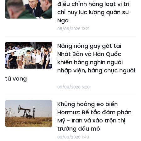
điều chỉnh hàng loạt vị trí
chỉ huy lực lượng quân sự
Nga
05/08/2026 12:21
Nắng nóng gay gắt tại
Nhật Bản và Hàn Quốc
khiến hàng nghìn người
nhập viện, hàng chục người
tử vong
05/08/2026 6:28
Khủng hoảng eo biển
Hormuz: Bế tắc đàm phán
Mỹ - Iran và xáo trộn thị
trường dầu mỏ
05/08/2026 1:43