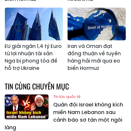
EU giải ngân 1,4 tỷ Euro
Iran và Oman đạt
từ lợi nhuận tài sản
đồng thuận về tuyến
Nga bị phong tỏa để
hàng hải mới qua eo
hỗ trợ Ukraine
biển Hormuz
TIN CÙNG CHUYÊN MỤC
Tin tức quốc tế
Quân đội Israel không kích
miền Nam Lebanon sau
cảnh báo sơ tán một ngôi
làng