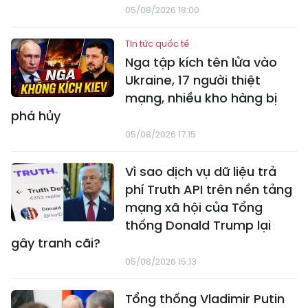
05/08/2026 18:00
Tin tức quốc tế
Nga tập kích tên lửa vào
Ukraine, 17 người thiệt
mạng, nhiều kho hàng bị
phá hủy
05/08/2026 17:15
Vì sao dịch vụ dữ liệu trả
phí Truth API trên nền tảng
mạng xã hội của Tổng
thống Donald Trump lại
gây tranh cãi?
05/08/2026 15:13
Tổng thống Vladimir Putin