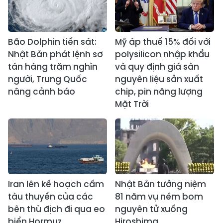
Bão Dolphin tiến sát:
Mỹ áp thuế 15% đối với
Nhật Bản phát lệnh sơ
polysilicon nhập khẩu
tán hàng trăm nghìn
và quy định giá sàn
người, Trung Quốc
nguyên liệu sản xuất
nâng cảnh báo
chip, pin năng lượng
Mặt Trời
Iran lên kế hoạch cấm
Nhật Bản tưởng niệm
tàu thuyền của các
81 năm vụ ném bom
bên thù địch đi qua eo
nguyên tử xuống
biển Hormuz
Hiroshima