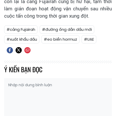
còn lại là cảng Fujairah cũng bị hư hại, tạm thời
làm gián đoạn hoạt động vận chuyển sau nhiều
cuộc tấn công trong thời gian xung đột.
#cảng Fujairah
#đường ống dẫn dầu mới
#xuất khẩu dầu
#eo biển hormuz
#UAE
Ý KIẾN BẠN ĐỌC