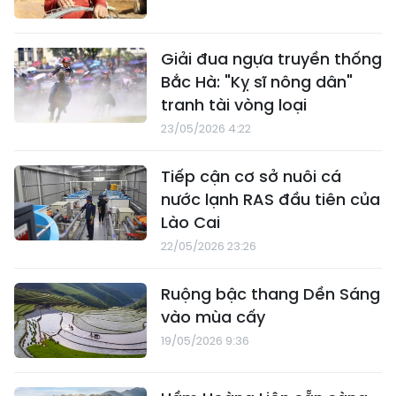
Giải đua ngựa truyền thống
Bắc Hà: "Kỵ sĩ nông dân"
tranh tài vòng loại
23/05/2026 4:22
Tiếp cận cơ sở nuôi cá
nước lạnh RAS đầu tiên của
Lào Cai
22/05/2026 23:26
Ruộng bậc thang Dền Sáng
vào mùa cấy
19/05/2026 9:36