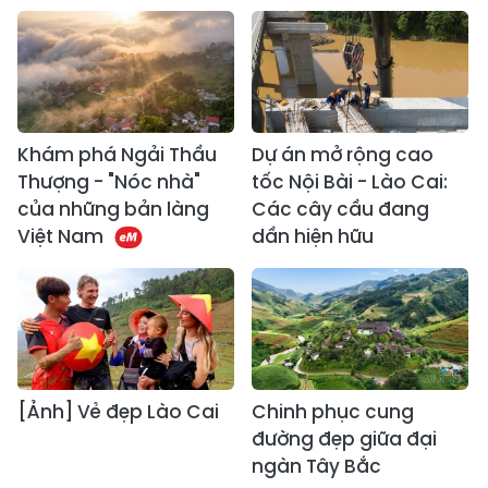
Khám phá Ngải Thầu
Dự án mở rộng cao
Thượng - "Nóc nhà"
tốc Nội Bài - Lào Cai:
của những bản làng
Các cây cầu đang
Việt Nam
dần hiện hữu
[Ảnh] Vẻ đẹp Lào Cai
Chinh phục cung
đường đẹp giữa đại
ngàn Tây Bắc