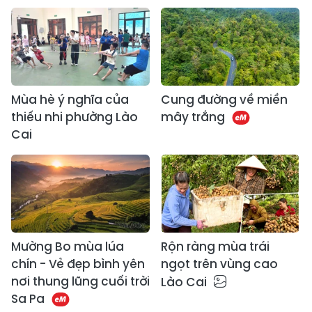
Mùa hè ý nghĩa của
Cung đường về miền
thiếu nhi phường Lào
mây trắng
Cai
Mường Bo mùa lúa
Rộn ràng mùa trái
chín - Vẻ đẹp bình yên
ngọt trên vùng cao
nơi thung lũng cuối trời
Lào Cai
Sa Pa