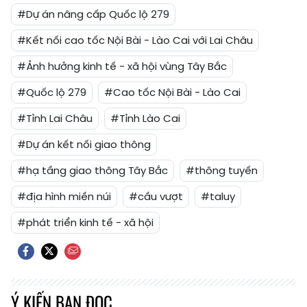
#Dự án nâng cấp Quốc lộ 279
#Kết nối cao tốc Nội Bài - Lào Cai với Lai Châu
#Ảnh hưởng kinh tế - xã hội vùng Tây Bắc
#Quốc lộ 279
#Cao tốc Nội Bài - Lào Cai
#Tỉnh Lai Châu
#Tỉnh Lào Cai
#Dự án kết nối giao thông
#hạ tầng giao thông Tây Bắc
#thông tuyến
#địa hình miền núi
#cầu vượt
#taluy
#phát triển kinh tế - xã hội
Ý KIẾN BẠN ĐỌC