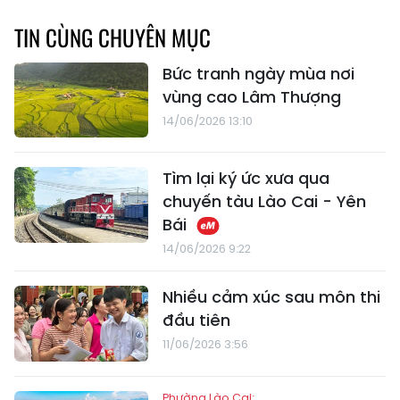
TIN CÙNG CHUYÊN MỤC
Bức tranh ngày mùa nơi
vùng cao Lâm Thượng
14/06/2026 13:10
Tìm lại ký ức xưa qua
chuyến tàu Lào Cai - Yên
Bái
14/06/2026 9:22
Nhiều cảm xúc sau môn thi
đầu tiên
11/06/2026 3:56
Phường Lào Cai: