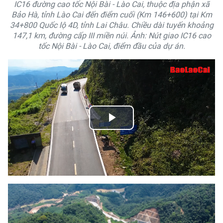
IC16 đường cao tốc Nội Bài - Lào Cai, thuộc địa phận xã
Bảo Hà, tỉnh Lào Cai đến điểm cuối (Km 146+600) tại Km
34+800 Quốc lộ 4D, tỉnh Lai Châu. Chiều dài tuyến khoảng
147,1 km, đường cấp III miền núi. Ảnh: Nút giao IC16 cao
tốc Nội Bài - Lào Cai, điểm đầu của dự án.
Play
Video