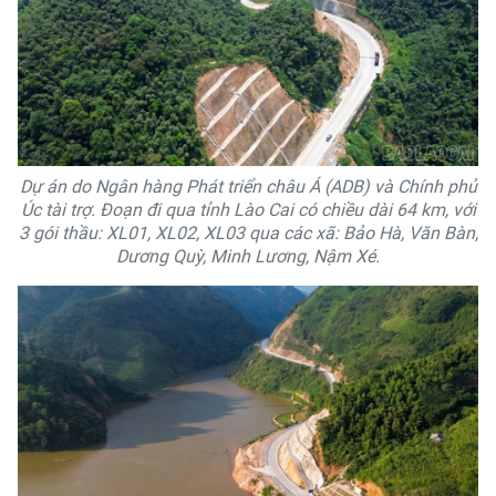
Dự án do Ngân hàng Phát triển châu Á (ADB) và Chính phủ
Úc tài trợ. Đoạn đi qua tỉnh Lào Cai có chiều dài 64 km, với
3 gói thầu: XL01, XL02, XL03 qua các xã: Bảo Hà, Văn Bàn,
Dương Quỳ, Minh Lương, Nậm Xé.