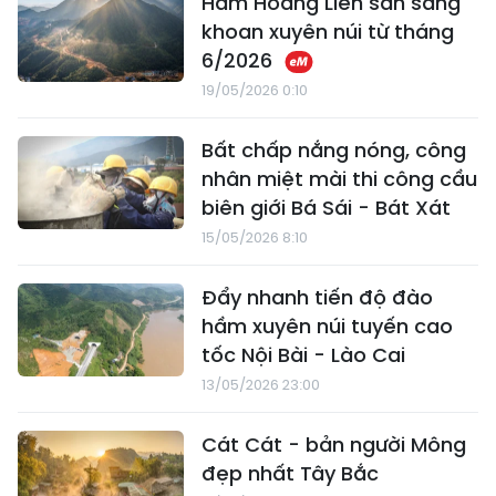
Hầm Hoàng Liên sẵn sàng
khoan xuyên núi từ tháng
6/2026
19/05/2026 0:10
Bất chấp nắng nóng, công
nhân miệt mài thi công cầu
biên giới Bá Sái - Bát Xát
15/05/2026 8:10
Đẩy nhanh tiến độ đào
hầm xuyên núi tuyến cao
tốc Nội Bài - Lào Cai
13/05/2026 23:00
Cát Cát - bản người Mông
đẹp nhất Tây Bắc