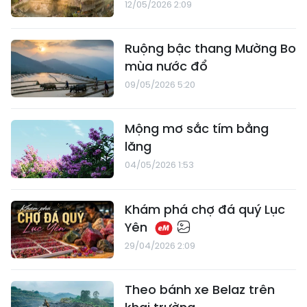
12/05/2026 2:09
Ruộng bậc thang Mường Bo
mùa nước đổ
09/05/2026 5:20
Mộng mơ sắc tím bằng
lăng
04/05/2026 1:53
Khám phá chợ đá quý Lục
Yên
29/04/2026 2:09
Theo bánh xe Belaz trên