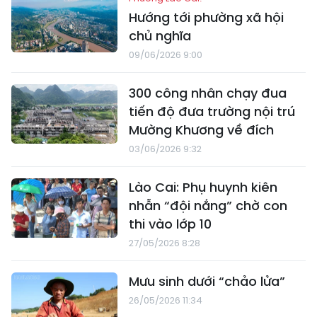
Hướng tới phường xã hội
chủ nghĩa
09/06/2026 9:00
300 công nhân chạy đua
tiến độ đưa trường nội trú
Mường Khương về đích
03/06/2026 9:32
Lào Cai: Phụ huynh kiên
nhẫn “đội nắng” chờ con
thi vào lớp 10
27/05/2026 8:28
Mưu sinh dưới “chảo lửa”
26/05/2026 11:34