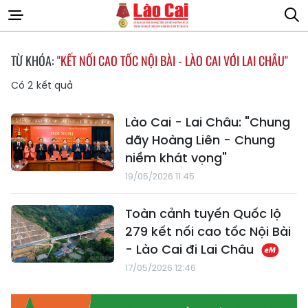
TỪ KHÓA:
"KẾT NỐI CAO TỐC NỘI BÀI - LÀO CAI VỚI LAI CHÂU"
Có
2
kết quả
Lào Cai - Lai Châu: "Chung
dãy Hoàng Liên - Chung
niềm khát vọng"
19/05/2026 11:45
Toàn cảnh tuyến Quốc lộ
279 kết nối cao tốc Nội Bài
- Lào Cai đi Lai Châu
17/05/2026 12:46