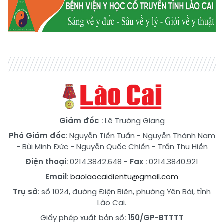
Giám đốc
: Lê Trường Giang
Phó Giám đốc
:
Nguyễn Tiến Tuấn
-
Nguyễn Thành Nam
-
Bùi Minh Đức
-
Nguyễn Quốc Chiến
-
Trần Thu Hiền
Điện thoại
: 0214.3842.648
- Fax
: 0214.3840.921
Email
:
baolaocaidientu@gmail.com
Trụ sở
: số 1024, đường Điện Biên, phường Yên Bái, tỉnh
Lào Cai.
Giấy phép xuất bản số:
150/GP-BTTTT