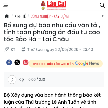
KINH TẾ
CÔNG NGHIỆP - XÂY DỰNG
Bổ sung dự báo nhu cầu vận tải,
tính toán phương án đầu tư cao
tốc Bảo Hà - Lai Châu
KT
Thứ Sáu, ngày 22/05/2026 - 23:40
Theo dõi Báo Lào Cai trên
0:00
/
2:10
Bộ Xây dựng vừa ban hành thông báo kết
luận của Thứ trưởng Lê Anh Tuấn về tình