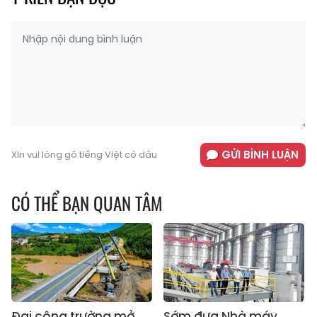
GỬI BÌNH LUẬN
Xin vui lòng gõ tiếng Việt có dấu
CÓ THỂ BẠN QUAN TÂM
Đại công trường mở
Sớm đưa Nhà máy