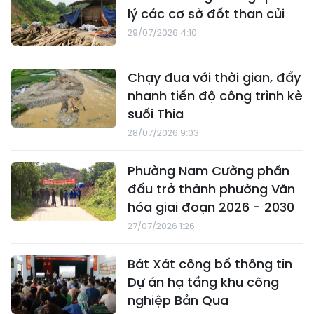
lý các cơ sở đốt than củi
29/07/2026 4:10
Chạy đua với thời gian, đẩy
nhanh tiến độ công trình kè
suối Thia
28/07/2026 9:03
Phường Nam Cường phấn
đấu trở thành phường Văn
hóa giai đoạn 2026 - 2030
27/07/2026 1:26
Bát Xát công bố thông tin
Dự án hạ tầng khu công
nghiệp Bản Qua