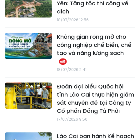
Yên: Tăng tốc thi công về
đích
18/07/2026 12:56
Không gian rộng mở cho
công nghiệp chế biến, chế
tạo và năng lượng sạch
18/07/2026 2:41
Đoàn đại biểu Quốc hội
tỉnh Lào Cai thực hiện giám
sát chuyên đề tại Công ty
Cổ phần Đồng Tả Phời
17/07/2026 9:50
Lào Cai ban hành Kế hoạch