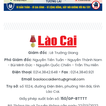
Giám đốc
: Lê Trường Giang
Phó Giám đốc
:
Nguyễn Tiến Tuấn
-
Nguyễn Thành Nam
-
Bùi Minh Đức
-
Nguyễn Quốc Chiến
-
Trần Thu Hiền
Điện thoại
: 0214.3842.648
- Fax
: 0214.3840.921
Email
:
baolaocaidientu@gmail.com
Trụ sở
: số 1024, đường Điện Biên, phường Yên Bái, tỉnh
Lào Cai.
Giấy phép xuất bản số:
150/GP-BTTTT
Bộ Thông tin và Truyền thông cấp ngày 22/03/2022