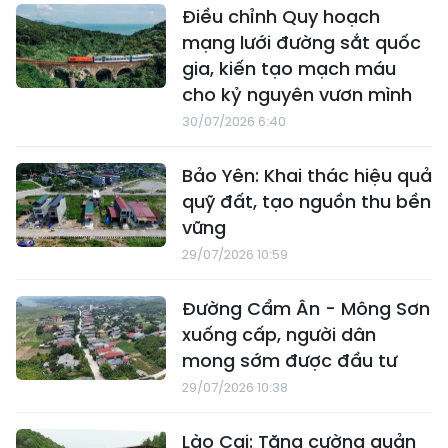
Điều chỉnh Quy hoạch
mạng lưới đường sắt quốc
gia, kiến tạo mạch máu
cho kỷ nguyên vươn mình
30/07/2026 6:40
Bảo Yên: Khai thác hiệu quả
quỹ đất, tạo nguồn thu bền
vững
29/07/2026 10:59
Đường Cẩm Ân - Mông Sơn
xuống cấp, người dân
mong sớm được đầu tư
29/07/2026 10:38
Lào Cai: Tăng cường quản