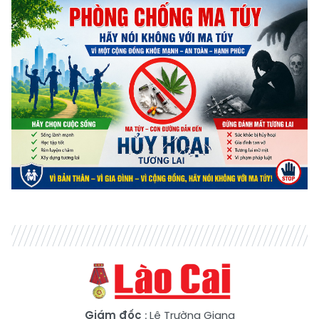
Giám đốc
: Lê Trường Giang