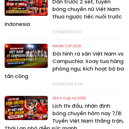
Dẫn trước 2 set, tuyển
bóng chuyền nữ Việt Nam
thua ngược tiếc nuối trước
Indonesia
07/08/2026 5:13
ASEAN CUP 2026
Đội hình ra sân Việt Nam vs
Campuchia: Xoay tua hàng
phòng ngự, kích hoạt bộ ba
tấn công
07/08/2026 3:04
SEA V.Cup nữ 2026
Lịch thi đấu, nhận định
bóng chuyền hôm nay 7/8:
Tuyển Việt Nam thắng trận,
Thái Lan phô diễn sức mạnh