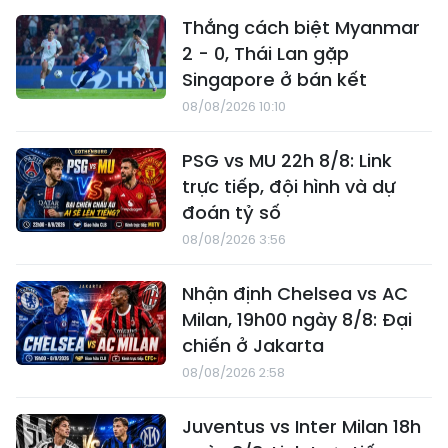
Thắng cách biệt Myanmar
2 - 0, Thái Lan gặp
Singapore ở bán kết
08/08/2026 10:10
PSG vs MU 22h 8/8: Link
trực tiếp, đội hình và dự
đoán tỷ số
08/08/2026 3:56
Nhận định Chelsea vs AC
Milan, 19h00 ngày 8/8: Đại
chiến ở Jakarta
08/08/2026 2:58
Juventus vs Inter Milan 18h