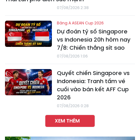
07/08/2026 2:38
Bảng A ASEAN Cup 2026
Dự đoán tỷ số Singapore
vs Indonesia 20h hôm nay
7/8: Chiến thắng sít sao
07/08/2026 1:06
Quyết chiến Singapore vs
Indonesia: Tranh tấm vé
cuối vào bán kết AFF Cup
2026
07/08/2026 0:28
XEM THÊM