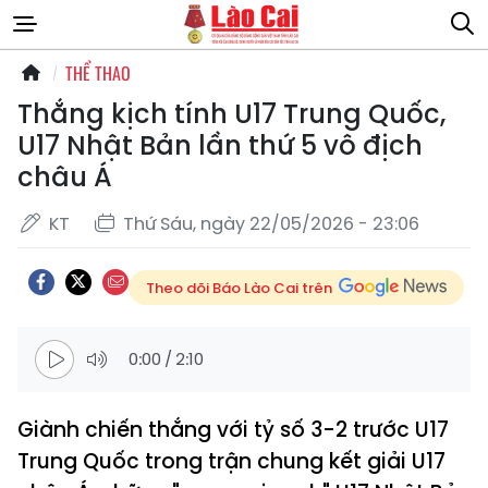
THỂ THAO
Thắng kịch tính U17 Trung Quốc,
U17 Nhật Bản lần thứ 5 vô địch
châu Á
KT
Thứ Sáu, ngày 22/05/2026 - 23:06
Theo dõi Báo Lào Cai trên
0:00
/
2:10
Giành chiến thắng với tỷ số 3-2 trước U17
Trung Quốc trong trận chung kết giải U17