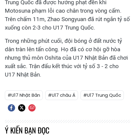
Trung Quốc đã được hưởng phạt đền khi
Motosuna phạm lỗi cao chân trong vòng cấm.
Trên chấm 11m, Zhao Songyuan đã rút ngắn tỷ số
xuống còn 2-3 cho U17 Trung Quốc.
Trong những phút cuối, đội bóng ở đất nước tỷ
dân tràn lên tấn công. Họ đã có cơ hội gỡ hòa
nhưng thủ môn Oshita của U17 Nhật Bản đã chơi
xuất sắc. Trận đấu kết thúc với tỷ số 3 - 2 cho
U17 Nhật Bản.
#U17 Nhật Bản
#U17 châu Á
#U17 Trung Quốc
Ý KIẾN BẠN ĐỌC