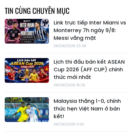
TIN CÙNG CHUYÊN MỤC
Link trực tiếp Inter Miami vs
Monterrey 7h ngày 9/8:
Messi vắng mặt
08/08/2026 23:38
Lịch thi đấu bán kết ASEAN
Cup 2026 (AFF CUP) chính
thức mới nhất
08/08/2026 15:29
Malaysia thắng 1-0, chính
thức hẹn Việt Nam ở bán
kết!
08/08/2026 11:00