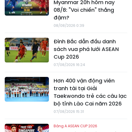
Myanmar 20h hôm nay
08/8: "Voi chiến" thắng
đậm?
08/08/2026 0:39
Đình Bắc dẫn đầu danh
sách vua phá lưới ASEAN
Cup 2026
07/08/2026 16:24
Hơn 400 vận động viên
tranh tài tại Giải
Taekwondo trẻ các câu lạc
bộ tỉnh Lào Cai năm 2026
07/08/2026 15:31
Bảng A ASEAN CUP 2026