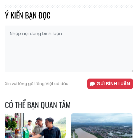
Ý KIẾN BẠN ĐỌC
GỬI BÌNH LUẬN
Xin vui lòng gõ tiếng Việt có dấu
CÓ THỂ BẠN QUAN TÂM