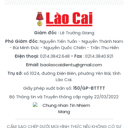
Giám đốc
: Lê Trường Giang
Phó Giám đốc
:
Nguyễn Tiến Tuấn
-
Nguyễn Thành Nam
-
Bùi Minh Đức
-
Nguyễn Quốc Chiến
-
Trần Thu Hiền
Điện thoại
: 0214.3842.648
- Fax
: 0214.3840.921
Email
:
baolaocaidientu@gmail.com
Trụ sở
: số 1024, đường Điện Biên, phường Yên Bái, tỉnh
Lào Cai.
Giấy phép xuất bản số:
150/GP-BTTTT
Bộ Thông tin và Truyền thông cấp ngày 22/03/2022
CẤM SAO CHÉP DƯỚI MỌI HÌNH THỨC NẾU KHÔNG CÓ SỰ