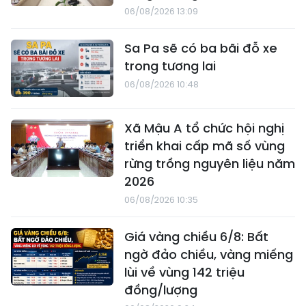
06/08/2026 13:09
Sa Pa sẽ có ba bãi đỗ xe
trong tương lai
06/08/2026 10:48
Xã Mậu A tổ chức hội nghị
triển khai cấp mã số vùng
rừng trồng nguyên liệu năm
2026
06/08/2026 10:35
Giá vàng chiều 6/8: Bất
ngờ đảo chiều, vàng miếng
lùi về vùng 142 triệu
đồng/lượng