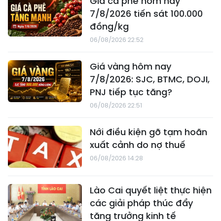
Giá cà phê hôm nay
7/8/2026 tiến sát 100.000
đồng/kg
06/08/2026 22:52
Giá vàng hôm nay
7/8/2026: SJC, BTMC, DOJI,
PNJ tiếp tục tăng?
06/08/2026 22:51
Nới điều kiện gỡ tạm hoãn
xuất cảnh do nợ thuế
06/08/2026 14:28
Lào Cai quyết liệt thực hiện
các giải pháp thúc đẩy
tăng trưởng kinh tế