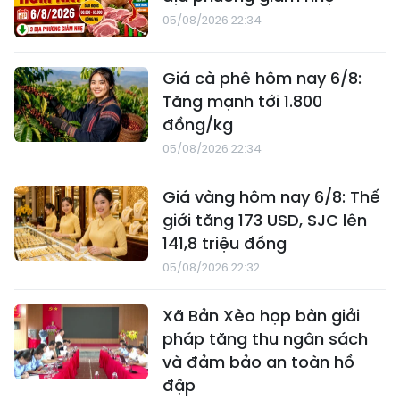
05/08/2026 22:34
Giá cà phê hôm nay 6/8:
Tăng mạnh tới 1.800
đồng/kg
05/08/2026 22:34
Giá vàng hôm nay 6/8: Thế
giới tăng 173 USD, SJC lên
141,8 triệu đồng
05/08/2026 22:32
Xã Bản Xèo họp bàn giải
pháp tăng thu ngân sách
và đảm bảo an toàn hồ
đập