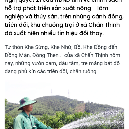
hỗ trợ phát triển sản xuất nông - lâm
nghiệp và thủy sản, trên những cánh đồng,
triền đồi, khu chuồng trại ở xã Chấn Thịnh
đã xuất hiện nhiều tín hiệu đổi thay.
Từ thôn Khe Sừng, Khe Nhừ, Bồ, Khe Đồng đến
Đồng Mận, Đồng Then... của xã Chấn Thịnh hôm
nay, những vườn cam, dâu tằm, tre măng bát độ
đang phủ kín các triền đồi, chân ruộng.