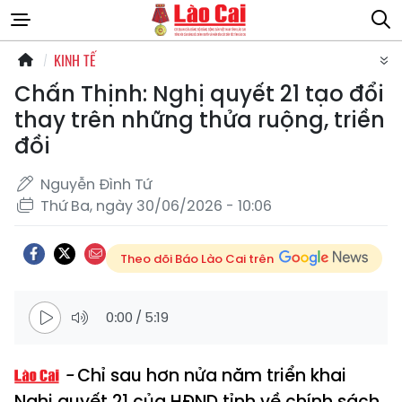
KINH TẾ
Chấn Thịnh: Nghị quyết 21 tạo đổi
thay trên những thửa ruộng, triền
đồi
Nguyễn Đình Tứ
Thứ Ba, ngày 30/06/2026 - 10:06
Theo dõi Báo Lào Cai trên
0:00
/
5:19
Chỉ sau hơn nửa năm triển khai
Nghị quyết 21 của HĐND tỉnh về chính sách