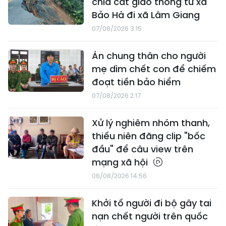
chia cắt giao thông từ xã
Bảo Hà đi xã Lâm Giang
07/08/2026 3:15
Án chung thân cho người
mẹ dìm chết con để chiếm
đoạt tiền bảo hiểm
07/08/2026 2:17
Xử lý nghiêm nhóm thanh,
thiếu niên đăng clip "bốc
đầu" để câu view trên
mạng xã hội
06/08/2026 14:56
Khởi tố người đi bộ gây tai
nạn chết người trên quốc