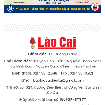
Giám đốc
: Lê Trường Giang
Phó Giám đốc
:
Nguyễn Tiến Tuấn
-
Nguyễn Thành Nam
-
Bùi Minh Đức
-
Nguyễn Quốc Chiến
-
Trần Thu Hiền
Điện thoại
: 0214.3842.648
- Fax
: 0214.3840.921
Email
:
baolaocaidientu@gmail.com
Trụ sở
: số 1024, đường Điện Biên, phường Yên Bái, tỉnh
Lào Cai.
Giấy phép xuất bản số:
150/GP-BTTTT