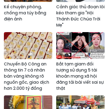
Kể chuyện phòng,
Cảnh giác thủ đoạn lôi
chống ma túy bằng
kéo tham gia "Hội
điện ảnh
Thánh Đức Chúa Trời
Mẹ"
Chuyển Bộ Công an
Bắt tạm giam đối
thông tin 7 cá nhân
tượng sử dụng 5 tài
bán vàng không rõ
khoản mạng xã hội
nguồn gốc, giao dịch
đăng tải bài viết sai sự
hơn 2.000 tỷ đồng
thật