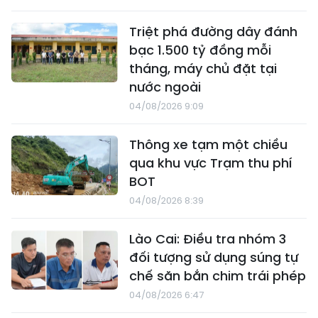
Triệt phá đường dây đánh
bạc 1.500 tỷ đồng mỗi
tháng, máy chủ đặt tại
nước ngoài
04/08/2026 9:09
Thông xe tạm một chiều
qua khu vực Trạm thu phí
BOT
04/08/2026 8:39
Lào Cai: Điều tra nhóm 3
đối tượng sử dụng súng tự
chế săn bắn chim trái phép
04/08/2026 6:47