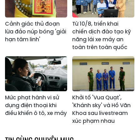
Cảnh giác thủ đoạn
Từ 10/8, triển khai
lừa đảo núp bóng 'giải
chiến dịch đào tạo kỹ
hạn tâm linh'
năng lái xe máy an
toàn trên toàn quốc
Mức phạt hành vi sử
Khởi tố 'Vua Quạt',
dụng điện thoại khi
'Khánh sky' và Hồ Văn
điều khiển ô tô, xe máy
Khoa sau livestream
xúc phạm nhau