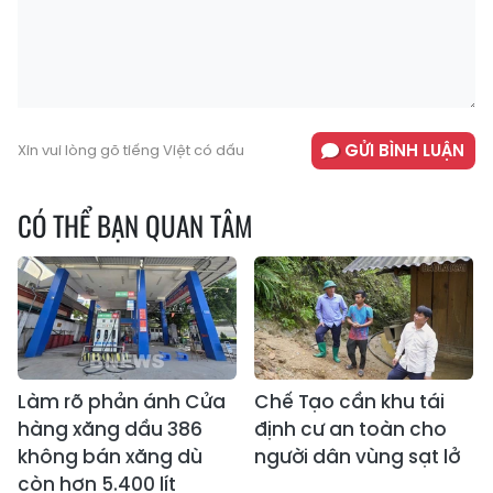
GỬI BÌNH LUẬN
Xin vui lòng gõ tiếng Việt có dấu
CÓ THỂ BẠN QUAN TÂM
Làm rõ phản ánh Cửa
Chế Tạo cần khu tái
hàng xăng dầu 386
định cư an toàn cho
không bán xăng dù
người dân vùng sạt lở
còn hơn 5.400 lít