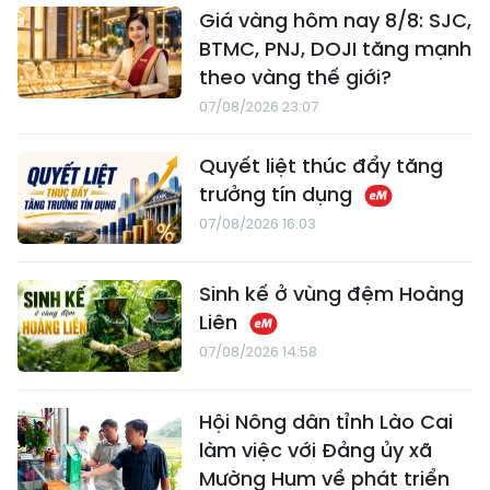
Giá vàng hôm nay 8/8: SJC,
BTMC, PNJ, DOJI tăng mạnh
theo vàng thế giới?
07/08/2026 23:07
Quyết liệt thúc đẩy tăng
trưởng tín dụng
07/08/2026 16:03
Sinh kế ở vùng đệm Hoàng
Liên
07/08/2026 14:58
Hội Nông dân tỉnh Lào Cai
làm việc với Đảng ủy xã
Mường Hum về phát triển