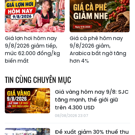
Giá lợn hơi hôm nay
Giá cà phê hôm nay
9/8/2026 giảm tiếp,
9/8/2026 giảm,
mức 62.000 đồng/kg
Arabica bất ngờ tăng
biến mất
hơn 4%
TIN CÙNG CHUYÊN MỤC
Giá vàng hôm nay 9/8: SJC
tăng mạnh, thế giới giữ
trên 4.300 USD
08/08/2026 23:07
Đề xuất giảm 30% thuế thu