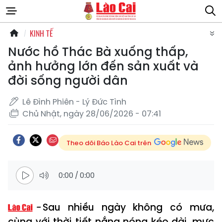
KINH TẾ
Nước hồ Thác Bà xuống thấp,
ảnh hưởng lớn đến sản xuất và
đời sống người dân
Lê Đình Phiên - Lý Đức Tình
Chủ Nhật, ngày 28/06/2026 - 07:41
Theo dõi Báo Lào Cai trên
0:00
/
0:00
Sau nhiều ngày không có mưa,
cùng với thời tiết nắng nóng kéo dài, mực