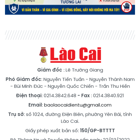
Giám đốc
: Lê Trường Giang
Phó Giám đốc
:
Nguyễn Tiến Tuấn
-
Nguyễn Thành Nam
-
Bùi Minh Đức
-
Nguyễn Quốc Chiến
-
Trần Thu Hiền
Điện thoại
: 0214.3842.648
- Fax
: 0214.3840.921
Email
:
baolaocaidientu@gmail.com
Trụ sở
: số 1024, đường Điện Biên, phường Yên Bái, tỉnh
Lào Cai.
Giấy phép xuất bản số:
150/GP-BTTTT
Bộ Thông tin và Truyền thông cấp ngày 22/03/2022