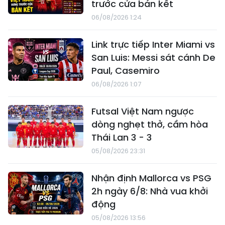
trước cửa bán kết
06/08/2026 1:24
Link trực tiếp Inter Miami vs
San Luis: Messi sát cánh De
Paul, Casemiro
06/08/2026 1:07
Futsal Việt Nam ngược
dòng nghẹt thở, cầm hòa
Thái Lan 3 - 3
05/08/2026 23:31
Nhận định Mallorca vs PSG
2h ngày 6/8: Nhà vua khởi
động
05/08/2026 13:56