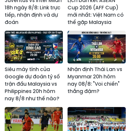
Juventus vs Inter Milan
Lịch bán kết ASEAN
18h ngày 8/8: Link trực
Cup 2026 (AFF Cup)
tiếp, nhận định và dự
mới nhất: Việt Nam có
đoán
thể gặp Malaysia
Siêu máy tính của
Nhận định Thái Lan vs
Google dự đoán tỷ số
Myanmar 20h hôm
trận đấu Malaysia vs
nay 08/8: "Voi chiến"
Philippines 20h hôm
thắng đậm?
nay 8/8 như thế nào?