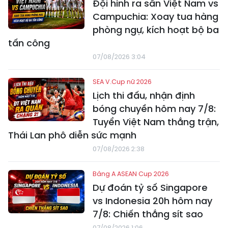
Đội hình ra sân Việt Nam vs
Campuchia: Xoay tua hàng
phòng ngự, kích hoạt bộ ba
tấn công
07/08/2026 3:04
SEA V.Cup nữ 2026
Lịch thi đấu, nhận định
bóng chuyền hôm nay 7/8:
Tuyển Việt Nam thắng trận,
Thái Lan phô diễn sức mạnh
07/08/2026 2:38
Bảng A ASEAN Cup 2026
Dự đoán tỷ số Singapore
vs Indonesia 20h hôm nay
7/8: Chiến thắng sít sao
07/08/2026 1:06