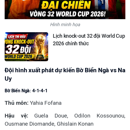
Hình minh họa
Lịch knock-out 32 đội World Cup
2026 chính thức
Đội hình xuất phát dự kiến Bờ Biển Ngà vs Na
Uy
Bờ Biển Ngà: 4-1-4-1
Thủ môn:
Yahia Fofana
Hậu vệ:
Guela Doue, Odilon Kossounou,
Ousmane Diomande, Ghislain Konan