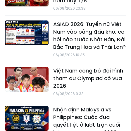
hôm nay 7/8
06/08/2026 23:38
ASIAD 2026: Tuyển nữ Việt
Nam vào bảng đấu khó, cơ
hội nào trước Nhật Bản, Đài
Bắc Trung Hoa và Thái Lan?
06/08/2026 10:35
Việt Nam công bố đội hình
tham dự Olympiad cờ vua
2026
06/08/2026 9:33
Nhận định Malaysia vs
Philippines: Cuộc đua
quyết liệt ở lượt trận cuối