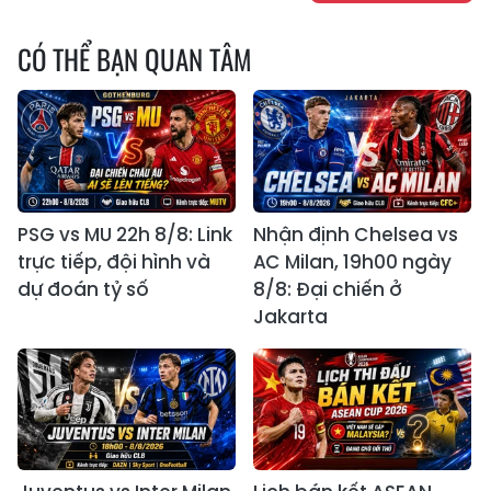
CÓ THỂ BẠN QUAN TÂM
PSG vs MU 22h 8/8: Link
Nhận định Chelsea vs
trực tiếp, đội hình và
AC Milan, 19h00 ngày
dự đoán tỷ số
8/8: Đại chiến ở
Jakarta