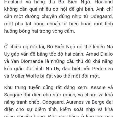
Haaland và hàng thủ Bờ Biển Ngà. Haaland
không cần quá nhiều cơ hội để ghi bàn. Anh chỉ
cần một đường chuyền đúng nhịp từ Odegaard,
một pha tạt bóng chuẩn từ biên hoặc một tình
huống bóng hai trong vòng cấm.
Ở chiều ngược lại, Bờ Biển Ngà có thể khiến Na
Uy gặp vấn đề bằng tốc độ hai cánh. Amad Diallo
và Yan Diomande là những cầu thủ đủ khả năng
kéo giãn đội hình Na Uy, đặc biệt nếu Pedersen
và Moller Wolfe bị đặt vào thế một đối một.
Khu trung tuyến cũng rất đáng xem. Kessie và
Sangare đại diện cho sức mạnh, va chạm và khả
năng tranh chấp. Odegaard, Aursnes và Berge đại
diện cho sự điềm tĩnh, kiểm soát nhịp và khả
năng chuyền bóng. Đội nào thắng ở khu vực này