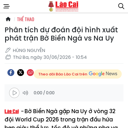
THỂ THAO
Phân tích dự đoán đội hình xuất
phát trận Bờ Biển Ngà vs Na Uy
HÙNG NGUYỄN
Thứ Ba, ngày 30/06/2026 - 10:54
Theo dõi Báo Lào Cai trên
0:00
/
0:00
Bờ Biển Ngà gặp Na Uy ở vòng 32
đội World Cup 2026 trong trận đấu hứa
hẹn giàu thể lực, tốc độ và những pha va