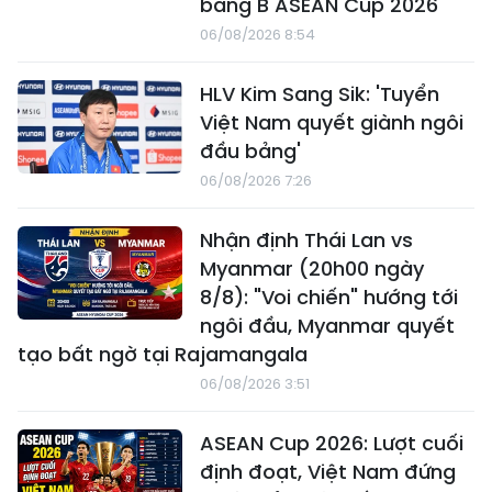
bảng B ASEAN Cup 2026
06/08/2026 8:54
HLV Kim Sang Sik: 'Tuyển
Việt Nam quyết giành ngôi
đầu bảng'
06/08/2026 7:26
Nhận định Thái Lan vs
Myanmar (20h00 ngày
8/8): "Voi chiến" hướng tới
ngôi đầu, Myanmar quyết
tạo bất ngờ tại Rajamangala
06/08/2026 3:51
ASEAN Cup 2026: Lượt cuối
định đoạt, Việt Nam đứng