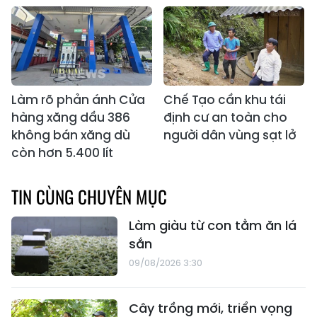
Làm rõ phản ánh Cửa
Chế Tạo cần khu tái
hàng xăng dầu 386
định cư an toàn cho
không bán xăng dù
người dân vùng sạt lở
còn hơn 5.400 lít
TIN CÙNG CHUYÊN MỤC
Làm giàu từ con tằm ăn lá
sắn
09/08/2026 3:30
Cây trồng mới, triển vọng