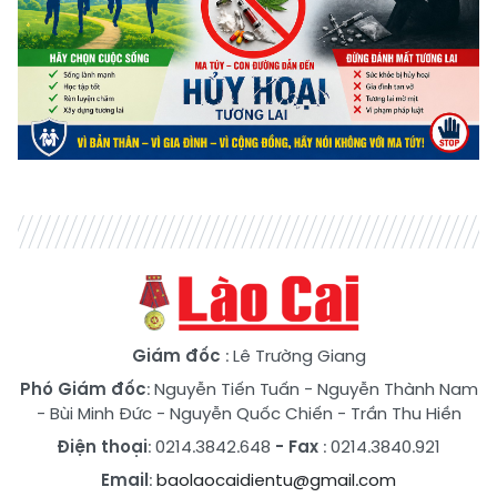
Giám đốc
: Lê Trường Giang
Phó Giám đốc
:
Nguyễn Tiến Tuấn
-
Nguyễn Thành Nam
-
Bùi Minh Đức
-
Nguyễn Quốc Chiến
-
Trần Thu Hiền
Điện thoại
: 0214.3842.648
- Fax
: 0214.3840.921
Email
:
baolaocaidientu@gmail.com