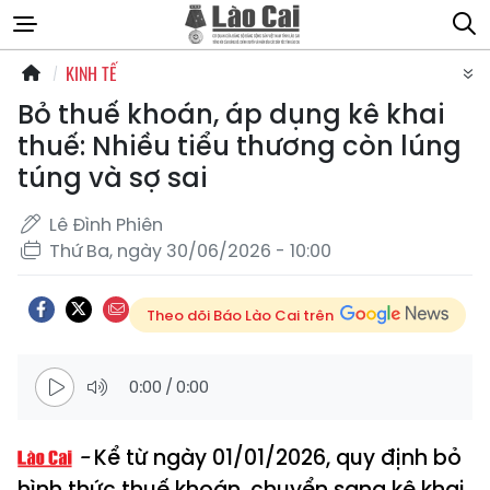
KINH TẾ
Bỏ thuế khoán, áp dụng kê khai
thuế: Nhiều tiểu thương còn lúng
túng và sợ sai
Lê Đình Phiên
Thứ Ba, ngày 30/06/2026 - 10:00
Theo dõi Báo Lào Cai trên
0:00
/
0:00
Kể từ ngày 01/01/2026, quy định bỏ
hình thức thuế khoán, chuyển sang kê khai