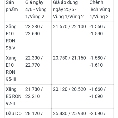
Sản
Giá ngày
Giá áp dụng
Chênh
phẩm
4/6 - Vùng
ngày 25/6 -
lệch Vùng
1/Vùng 2
Vùng 1/Vùng 2
1/Vùng 2
Xăng
23.230 /
21.670 / 22.100
-1.560 /
E10
23.690
-1.590
RON
95-V
Xăng
22.330 /
20.750 / 21.160
-1.580 /
E10
22.770
-1.610
RON
95-III
Xăng
21.780 /
20.120 / 20.520
-1.660 /
E5 RON
22.210
-1.690
92-II
Dầu DO
28.120 /
25.430 / 25.930
-2.690 /