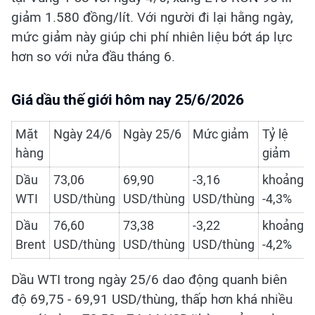
giảm 1.580 đồng/lít. Với người đi lại hằng ngày,
mức giảm này giúp chi phí nhiên liệu bớt áp lực
hơn so với nửa đầu tháng 6.
Giá dầu thế giới hôm nay 25/6/2026
Mặt
Ngày 24/6
Ngày 25/6
Mức giảm
Tỷ lệ
hàng
giảm
Dầu
73,06
69,90
-3,16
khoảng
WTI
USD/thùng
USD/thùng
USD/thùng
-4,3%
Dầu
76,60
73,38
-3,22
khoảng
Brent
USD/thùng
USD/thùng
USD/thùng
-4,2%
Dầu WTI trong ngày 25/6 dao động quanh biên
độ 69,75 - 69,91 USD/thùng, thấp hơn khá nhiều