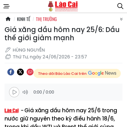
KINH TẾ
THỊ TRƯỜNG
Giá xăng dầu hôm nay 25/6: Dầu
thế giới giảm mạnh
HÙNG NGUYỄN
Thứ Tư, ngày 24/06/2026 - 23:57
Theo dõi Báo Lào Cai trên
0:00
/
0:00
Giá xăng dầu hôm nay 25/6 trong
nước giữ nguyên theo kỳ điều hành 18/6,
trong khi dầu WTI và Brent thế giới cùng