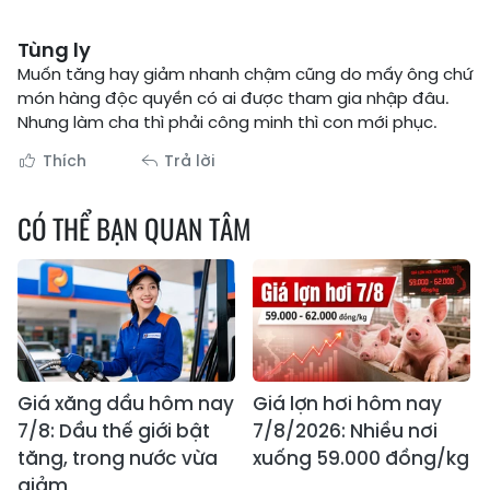
Tùng ly
Muốn tăng hay giảm nhanh chậm cũng do mấy ông chứ
món hàng độc quyền có ai được tham gia nhập đâu.
Nhưng làm cha thì phải công minh thì con mới phục.
Thích
Trả lời
CÓ THỂ BẠN QUAN TÂM
Giá xăng dầu hôm nay
Giá lợn hơi hôm nay
7/8: Dầu thế giới bật
7/8/2026: Nhiều nơi
tăng, trong nước vừa
xuống 59.000 đồng/kg
giảm