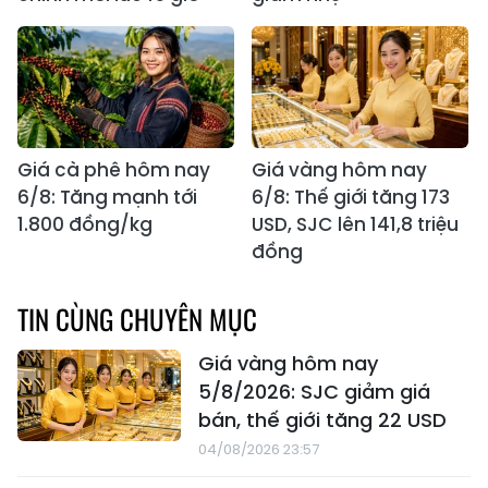
Giá cà phê hôm nay
Giá vàng hôm nay
6/8: Tăng mạnh tới
6/8: Thế giới tăng 173
1.800 đồng/kg
USD, SJC lên 141,8 triệu
đồng
TIN CÙNG CHUYÊN MỤC
Giá vàng hôm nay
5/8/2026: SJC giảm giá
bán, thế giới tăng 22 USD
04/08/2026 23:57