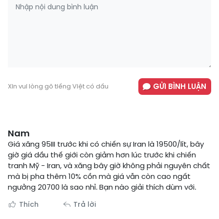
GỬI BÌNH LUẬN
Xin vui lòng gõ tiếng Việt có dấu
Nam
Giá xăng 95III trước khi có chiến sự Iran là 19500/lít, bây
giờ giá dầu thế giới còn giảm hơn lúc trước khi chiến
tranh Mỹ - Iran, và xăng bây giờ không phải nguyên chất
mà bị pha thêm 10% cồn mà giá vẫn còn cao ngất
ngưởng 20700 là sao nhỉ. Bạn nào giải thích dùm với.
Thích
Trả lời