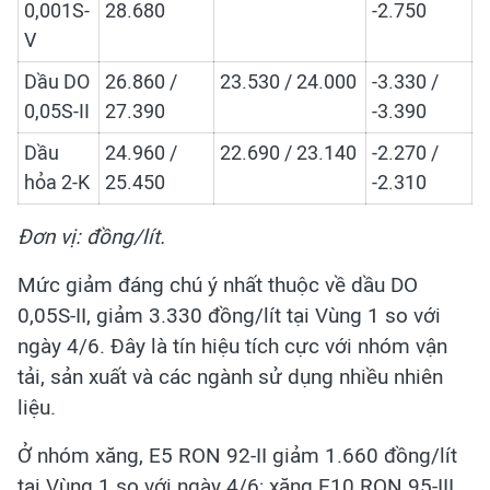
0,001S-
28.680
-2.750
V
Dầu DO
26.860 /
23.530 / 24.000
-3.330 /
0,05S-II
27.390
-3.390
Dầu
24.960 /
22.690 / 23.140
-2.270 /
hỏa 2-K
25.450
-2.310
Đơn vị: đồng/lít.
Mức giảm đáng chú ý nhất thuộc về dầu DO
0,05S-II, giảm 3.330 đồng/lít tại Vùng 1 so với
ngày 4/6. Đây là tín hiệu tích cực với nhóm vận
tải, sản xuất và các ngành sử dụng nhiều nhiên
liệu.
Ở nhóm xăng, E5 RON 92-II giảm 1.660 đồng/lít
tại Vùng 1 so với ngày 4/6; xăng E10 RON 95-III