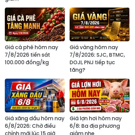
Giá cà phê hôm nay
Giá vàng hôm nay
7/8/2026 tiến sát
7/8/2026: SJC, BTMC,
100.000 đồng/kg
DOJI, PNJ tiếp tục
tăng?
Giá xăng dầu hôm nay
Giá lợn hơi hôm nay
6/8/2026: Chờ điều
6/8: Ba địa phương
chỉnh mới lúc 15 giờ
giảm nhẹ