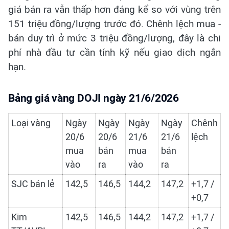
giá bán ra vẫn thấp hơn đáng kể so với vùng trên
151 triệu đồng/lượng trước đó. Chênh lệch mua -
bán duy trì ở mức 3 triệu đồng/lượng, đây là chi
phí nhà đầu tư cần tính kỹ nếu giao dịch ngắn
hạn.
Bảng giá vàng DOJI ngày 21/6/2026
Loại vàng
Ngày
Ngày
Ngày
Ngày
Chênh
20/6
20/6
21/6
21/6
lệch
mua
bán
mua
bán
vào
ra
vào
ra
SJC bán lẻ
142,5
146,5
144,2
147,2
+1,7 /
+0,7
Kim
142,5
146,5
144,2
147,2
+1,7 /