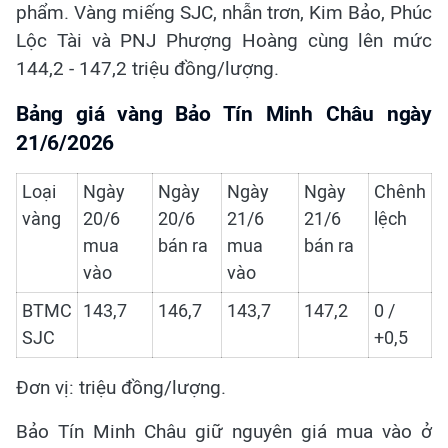
phẩm. Vàng miếng SJC, nhẫn trơn, Kim Bảo, Phúc
Lộc Tài và PNJ Phượng Hoàng cùng lên mức
144,2 - 147,2 triệu đồng/lượng.
Bảng giá vàng Bảo Tín Minh Châu ngày
21/6/2026
Loại
Ngày
Ngày
Ngày
Ngày
Chênh
vàng
20/6
20/6
21/6
21/6
lệch
mua
bán ra
mua
bán ra
vào
vào
BTMC
143,7
146,7
143,7
147,2
0 /
SJC
+0,5
Đơn vị: triệu đồng/lượng.
Bảo Tín Minh Châu giữ nguyên giá mua vào ở