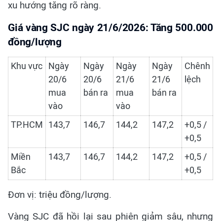
xu hướng tăng rõ ràng.
Giá vàng SJC ngày 21/6/2026: Tăng 500.000
đồng/lượng
Khu vực
Ngày
Ngày
Ngày
Ngày
Chênh
20/6
20/6
21/6
21/6
lệch
mua
bán ra
mua
bán ra
vào
vào
TP.HCM
143,7
146,7
144,2
147,2
+0,5 /
+0,5
Miền
143,7
146,7
144,2
147,2
+0,5 /
Bắc
+0,5
Đơn vị: triệu đồng/lượng.
Vàng SJC đã hồi lại sau phiên giảm sâu, nhưng