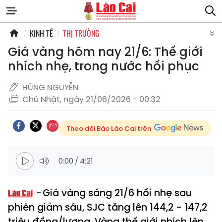
KINH TẾ
THỊ TRƯỜNG
Giá vàng hôm nay 21/6: Thế giới
nhích nhẹ, trong nước hồi phục
HÙNG NGUYỄN
Chủ Nhật, ngày 21/06/2026 - 00:32
Theo dõi Báo Lào Cai trên
0:00
/
4:21
Giá vàng sáng 21/6 hồi nhẹ sau
phiên giảm sâu, SJC tăng lên 144,2 - 147,2
triệu đồng/lượng. Vàng thế giới nhích lên