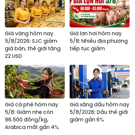
Giá vàng hôm nay
Giá lợn hơi hôm nay
5/8/2026: SJC giảm
5/8: Nhiều địa phương
giá bán, thế giới tăng
tiếp tục giảm
22 USD
Giá cà phê hôm nay
Giá xăng dầu hôm nay
5/8: Giảm nhẹ còn
5/8/2026: Dầu thế giới
96.500 đồng/kg,
giảm gần 6%
Arabica mất gần 4%