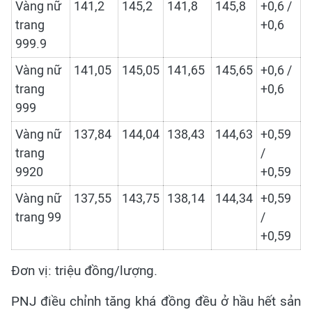
Vàng nữ
141,2
145,2
141,8
145,8
+0,6 /
trang
+0,6
999.9
Vàng nữ
141,05
145,05
141,65
145,65
+0,6 /
trang
+0,6
999
Vàng nữ
137,84
144,04
138,43
144,63
+0,59
trang
/
9920
+0,59
Vàng nữ
137,55
143,75
138,14
144,34
+0,59
trang 99
/
+0,59
Đơn vị: triệu đồng/lượng.
PNJ điều chỉnh tăng khá đồng đều ở hầu hết sản