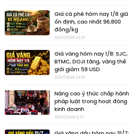
Giá cà phê hôm nay 1/8 giữ
ổn định, cao nhất 96.800
đồng/kg
31/07/2026 23:21
Giá vàng hôm nay 1/8: SJC,
BTMC, DOJI tăng, vàng thế
giới giảm 59 USD
31/07/2026 23:10
Nâng cao ý thức chấp hành
pháp luật trong hoạt động
kinh doanh
31/07/2026 12:17
Giá xăng dầu hôm nay 31/7: