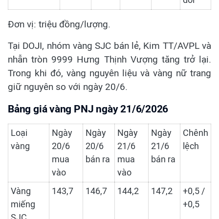
đổi
Đơn vị: triệu đồng/lượng.
Tại DOJI, nhóm vàng SJC bán lẻ, Kim TT/AVPL và
nhẫn tròn 9999 Hưng Thịnh Vượng tăng trở lại.
Trong khi đó, vàng nguyên liệu và vàng nữ trang
giữ nguyên so với ngày 20/6.
Bảng giá vàng PNJ ngày 21/6/2026
Loại
Ngày
Ngày
Ngày
Ngày
Chênh
vàng
20/6
20/6
21/6
21/6
lệch
mua
bán ra
mua
bán ra
vào
vào
Vàng
143,7
146,7
144,2
147,2
+0,5 /
miếng
+0,5
SJC