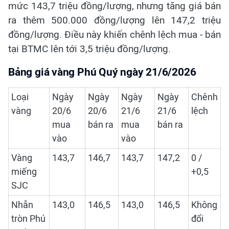
mức 143,7 triệu đồng/lượng, nhưng tăng giá bán
ra thêm 500.000 đồng/lượng lên 147,2 triệu
đồng/lượng. Điều này khiến chênh lệch mua - bán
tại BTMC lên tới 3,5 triệu đồng/lượng.
Bảng giá vàng Phú Quý ngày 21/6/2026
Loại
Ngày
Ngày
Ngày
Ngày
Chênh
vàng
20/6
20/6
21/6
21/6
lệch
mua
bán ra
mua
bán ra
vào
vào
Vàng
143,7
146,7
143,7
147,2
0 /
miếng
+0,5
SJC
Nhẫn
143,0
146,5
143,0
146,5
Không
tròn Phú
đổi