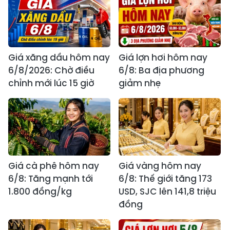
Giá xăng dầu hôm nay
Giá lợn hơi hôm nay
6/8/2026: Chờ điều
6/8: Ba địa phương
chỉnh mới lúc 15 giờ
giảm nhẹ
Giá cà phê hôm nay
Giá vàng hôm nay
6/8: Tăng mạnh tới
6/8: Thế giới tăng 173
1.800 đồng/kg
USD, SJC lên 141,8 triệu
đồng