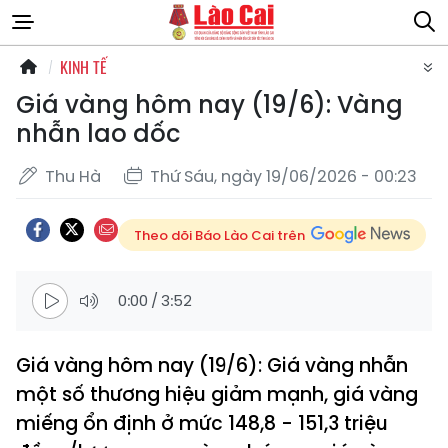
KINH TẾ
Giá vàng hôm nay (19/6): Vàng
nhẫn lao dốc
Thu Hà
Thứ Sáu, ngày 19/06/2026 - 00:23
Theo dõi Báo Lào Cai trên
0:00
/
3:52
Giá vàng hôm nay (19/6): Giá vàng nhẫn
một số thương hiệu giảm mạnh, giá vàng
miếng ổn định ở mức 148,8 - 151,3 triệu