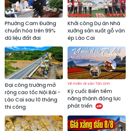
Phường Cam Đường
Khởi công Dự án Nhà
chuẩn hóa trên 99%
xưởng sản xuất gỗ ván
dữ liệu đất đai
ép Lào Cai
Về miền di sản Tân Lĩnh
Đại công trường mở
Kỳ cuối: Biến tiềm
rộng cao tốc Nội Bài -
năng thành động lực
Lào Cai sau 10 tháng
phát triển
thi công