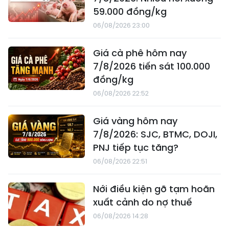
59.000 đồng/kg
06/08/2026 23:00
Giá cà phê hôm nay
7/8/2026 tiến sát 100.000
đồng/kg
06/08/2026 22:52
Giá vàng hôm nay
7/8/2026: SJC, BTMC, DOJI,
PNJ tiếp tục tăng?
06/08/2026 22:51
Nới điều kiện gỡ tạm hoãn
xuất cảnh do nợ thuế
06/08/2026 14:28