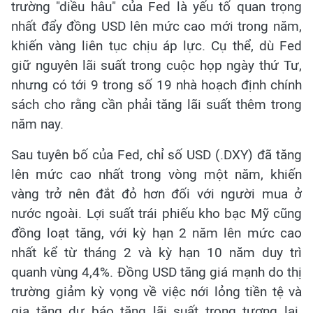
trường "diều hâu" của Fed là yếu tố quan trọng
nhất đẩy đồng USD lên mức cao mới trong năm,
khiến vàng liên tục chịu áp lực. Cụ thể, dù Fed
giữ nguyên lãi suất trong cuộc họp ngày thứ Tư,
nhưng có tới 9 trong số 19 nhà hoạch định chính
sách cho rằng cần phải tăng lãi suất thêm trong
năm nay.
Sau tuyên bố của Fed, chỉ số USD (.DXY) đã tăng
lên mức cao nhất trong vòng một năm, khiến
vàng trở nên đắt đỏ hơn đối với người mua ở
nước ngoài. Lợi suất trái phiếu kho bạc Mỹ cũng
đồng loạt tăng, với kỳ hạn 2 năm lên mức cao
nhất kể từ tháng 2 và kỳ hạn 10 năm duy trì
quanh vùng 4,4%. Đồng USD tăng giá mạnh do thị
trường giảm kỳ vọng về việc nới lỏng tiền tệ và
gia tăng dự báo tăng lãi suất trong tương lai.