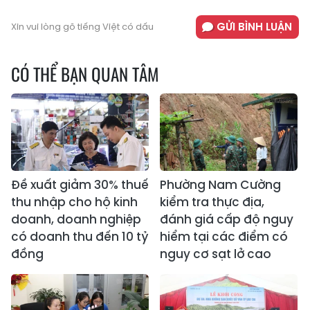
GỬI BÌNH LUẬN
Xin vui lòng gõ tiếng Việt có dấu
CÓ THỂ BẠN QUAN TÂM
Đề xuất giảm 30% thuế
Phường Nam Cường
thu nhập cho hộ kinh
kiểm tra thực địa,
doanh, doanh nghiệp
đánh giá cấp độ nguy
có doanh thu đến 10 tỷ
hiểm tại các điểm có
đồng
nguy cơ sạt lở cao