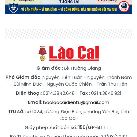
Giám đốc
: Lê Trường Giang
Phó Giám đốc
:
Nguyễn Tiến Tuấn
-
Nguyễn Thành Nam
-
Bùi Minh Đức
-
Nguyễn Quốc Chiến
-
Trần Thu Hiền
Điện thoại
: 0214.3842.648
- Fax
: 0214.3840.921
Email
:
baolaocaidientu@gmail.com
Trụ sở
: số 1024, đường Điện Biên, phường Yên Bái, tỉnh
Lào Cai.
Giấy phép xuất bản số:
150/GP-BTTTT
Bộ Thông tin và Truyền thông cấp ngày 22/03/2022