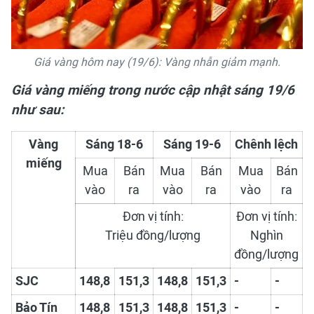
Giá vàng hôm nay (19/6): Vàng nhẫn giảm mạnh.
Giá vàng miếng trong nước cập nhật sáng 19/6
như sau:
Vàng
Sáng 18-6
Sáng 19-6
Chênh lệch
miếng
Mua
Bán
Mua
Bán
Mua
Bán
vào
ra
vào
ra
vào
ra
Đơn vị tính:
Đơn vị tính:
Triệu đồng/lượng
Nghìn
đồng/lượng
SJC
148,8
151,3
148,8
151,3
-
-
Bảo Tín
148,8
151,3
148,8
151,3
-
-