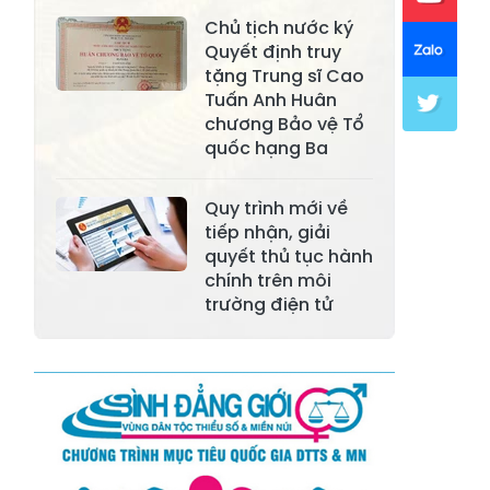
Xã Mường Lai
Xã Cảm Nhân
Chủ tịch nước ký
Xã Yên Thành
Xã Thác Bà
Quyết định truy
tặng Trung sĩ Cao
Xã Yên Bình
Xã Bảo Ái
Tuấn Anh Huân
chương Bảo vệ Tổ
Xã Hưng
Xã Trấn Yên
quốc hạng Ba
Khánh
Xã Lương
Quy trình mới về
Xã Việt Hồng
Thịnh
tiếp nhận, giải
quyết thủ tục hành
Xã Quy Mông
Xã Cốc San
chính trên môi
trường điện tử
Xã Hợp Thành
Xã Phong Hải
Xã Xuân
Xã Bảo Thắng
Quang
Xã Tằng Loỏng
Xã Gia Phú
Xã Mường
Xã Dền Sáng
Hum