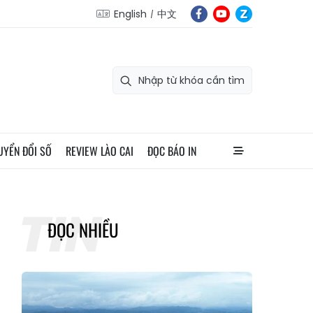
English
中文
UYỂN ĐỔI SỐ
REVIEW LÀO CAI
ĐỌC BÁO IN
ĐỌC NHIỀU