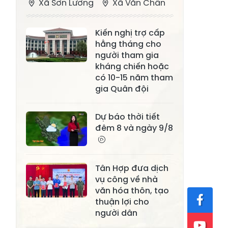
Xã Sơn Lương
Xã Văn Chấn
Xã Thượng
Xã Chấn Thịnh
Kiến nghị trợ cấp
Bằng La
hằng tháng cho
Xã Phong Dụ
người tham gia
Xã Nghĩa Tâm
Hạ
kháng chiến hoặc
có 10-15 năm tham
Xã Châu Quế
Xã Lâm Giang
gia Quân đội
Xã Đông
Xã Tân Hợp
Dự báo thời tiết
Cuông
đêm 8 và ngày 9/8
Xã Mậu A
Xã Xuân Ái
Xã Lâm
Xã Mỏ Vàng
Tân Hợp đưa dịch
Thượng
vụ công về nhà
Xã Lục Yên
Xã Tân Lĩnh
văn hóa thôn, tạo
thuận lợi cho
Xã Khánh Hòa
Xã Phúc Lợi
người dân