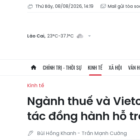
Thứ Bảy, 08/08/2026, 14:19
Mail gửi tòa s
Lào Cai,
23°C-37.1°C
CHÍNH TRỊ - THỜI SỰ
KINH TẾ
XÃ HỘI
VĂN 
Kinh tế
Ngành thuế và Viet
tác đồng hành hỗ tr
Bùi Hồng Khanh - Trần Mạnh Cường