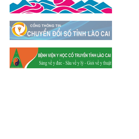
Xã Y Tý
Xã A Mú Sung
Xã Trịnh Tường
Xã Nậm Chày
Xã Bản Xèo
Xã Bát Xát
Xã Võ Lao
Xã Khánh Yên
Xã Văn Bàn
Xã Dương Quỳ
Xã Chiềng Ken
Xã Minh Lương
Xã Nậm Chảy
Xã Bảo Yên
Xã Nghĩa Đô
Xã Thượng Hà
Xã Xuân Hòa
Xã Phúc Khánh
Xã Bảo Hà
Xã Mường Bo
Xã Bản Hồ
Xã Tả Van