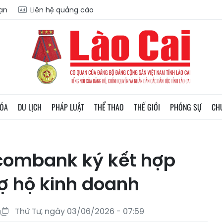
oạn
Liên hệ quảng cáo
HÓA
DU LỊCH
PHÁP LUẬT
THỂ THAO
THẾ GIỚI
PHÓNG SỰ
CH
combank ký kết hợp
ợ hộ kinh doanh
Thứ Tư, ngày 03/06/2026 - 07:59