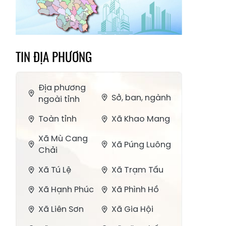
TIN ĐỊA PHƯƠNG
Địa phương
Sở, ban, ngành
ngoài tỉnh
Toàn tỉnh
Xã Khao Mang
Xã Mù Cang
Xã Púng Luông
Chải
Xã Tú Lệ
Xã Trạm Tấu
Xã Hạnh Phúc
Xã Phình Hồ
Xã Liên Sơn
Xã Gia Hội