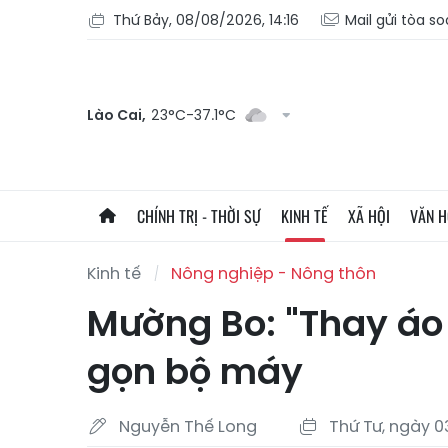
Thứ Bảy, 08/08/2026, 14:16
Mail gửi tòa s
Lào Cai,
23°C-37.1°C
CHÍNH TRỊ - THỜI SỰ
KINH TẾ
XÃ HỘI
VĂN 
Kinh tế
Nông nghiệp - Nông thôn
Mường Bo: "Thay áo
gọn bộ máy
Nguyễn Thế Long
Thứ Tư, ngày 0