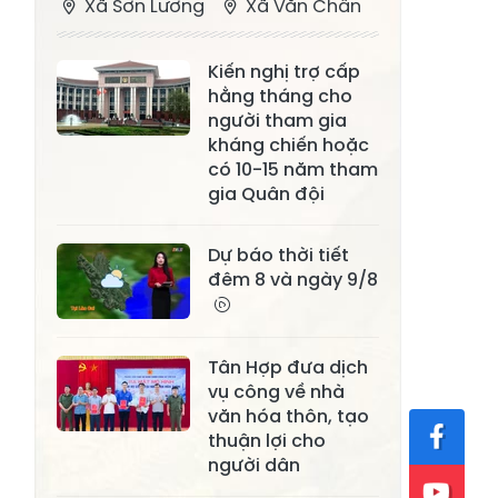
Xã Sơn Lương
Xã Văn Chấn
Xã Thượng
Xã Chấn Thịnh
Kiến nghị trợ cấp
Bằng La
hằng tháng cho
Xã Phong Dụ
người tham gia
Xã Nghĩa Tâm
Hạ
kháng chiến hoặc
có 10-15 năm tham
Xã Châu Quế
Xã Lâm Giang
gia Quân đội
Xã Đông
Xã Tân Hợp
Dự báo thời tiết
Cuông
đêm 8 và ngày 9/8
Xã Mậu A
Xã Xuân Ái
Xã Lâm
Xã Mỏ Vàng
Tân Hợp đưa dịch
Thượng
vụ công về nhà
Xã Lục Yên
Xã Tân Lĩnh
văn hóa thôn, tạo
thuận lợi cho
Xã Khánh Hòa
Xã Phúc Lợi
người dân