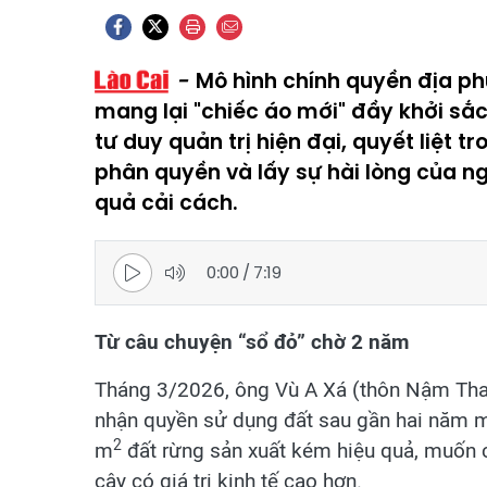
Mô hình chính quyền địa p
mang lại "chiếc áo mới" đầy khởi sắ
tư duy quản trị hiện đại, quyết liệt
phân quyền và lấy sự hài lòng của n
quả cải cách.
0:00
/
7:19
Từ câu chuyện “sổ đỏ” chờ 2 năm
Tháng 3/2026, ông Vù A Xá (thôn Nậm Than
nhận quyền sử dụng đất sau gần hai năm m
2
m
đất rừng sản xuất kém hiệu quả, muốn c
cây có giá trị kinh tế cao hơn.