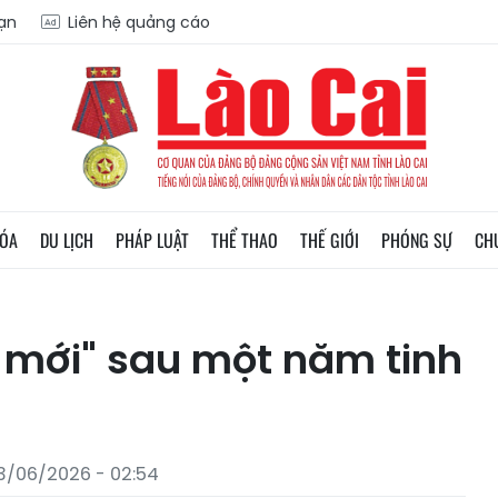
oạn
Liên hệ quảng cáo
HÓA
DU LỊCH
PHÁP LUẬT
THỂ THAO
THẾ GIỚI
PHÓNG SỰ
CH
 mới" sau một năm tinh
3/06/2026 - 02:54