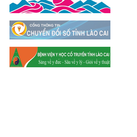
Xã Y Tý
Xã A Mú Sung
Xã Trịnh Tường
Xã Nậm Chày
Xã Bản Xèo
Xã Bát Xát
Xã Võ Lao
Xã Khánh Yên
Xã Văn Bàn
Xã Dương Quỳ
Xã Chiềng Ken
Xã Minh Lương
Xã Nậm Chảy
Xã Bảo Yên
Xã Nghĩa Đô
Xã Thượng Hà
Xã Xuân Hòa
Xã Phúc Khánh
Xã Bảo Hà
Xã Mường Bo
Xã Bản Hồ
Xã Tả Van