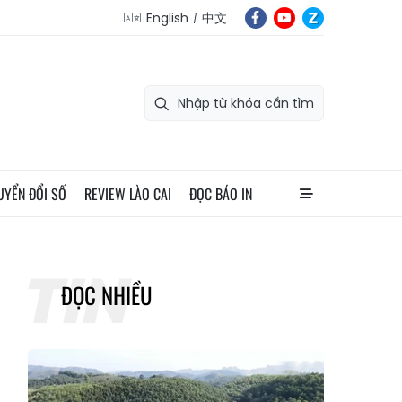
English
中文
UYỂN ĐỔI SỐ
REVIEW LÀO CAI
ĐỌC BÁO IN
ĐỌC NHIỀU