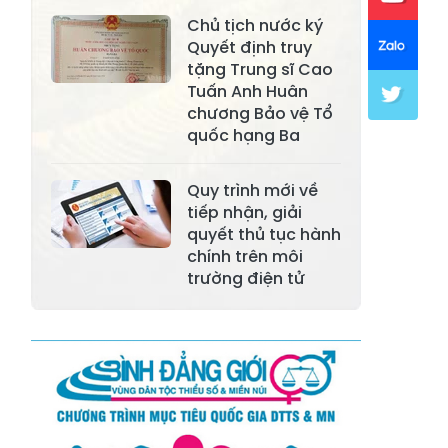
Xã Mường Lai
Xã Cảm Nhân
Chủ tịch nước ký
Xã Yên Thành
Xã Thác Bà
Quyết định truy
tặng Trung sĩ Cao
Xã Yên Bình
Xã Bảo Ái
Tuấn Anh Huân
chương Bảo vệ Tổ
Xã Hưng
Xã Trấn Yên
quốc hạng Ba
Khánh
Xã Lương
Quy trình mới về
Xã Việt Hồng
Thịnh
tiếp nhận, giải
quyết thủ tục hành
Xã Quy Mông
Xã Cốc San
chính trên môi
trường điện tử
Xã Hợp Thành
Xã Phong Hải
Xã Xuân
Xã Bảo Thắng
Quang
Xã Tằng Loỏng
Xã Gia Phú
Xã Mường
Xã Dền Sáng
Hum