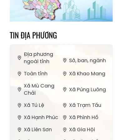
TIN ĐỊA PHƯƠNG
Địa phương
Sở, ban, ngành
ngoài tỉnh
Toàn tỉnh
Xã Khao Mang
Xã Mù Cang
Xã Púng Luông
Chải
Xã Tú Lệ
Xã Trạm Tấu
Xã Hạnh Phúc
Xã Phình Hồ
Xã Liên Sơn
Xã Gia Hội