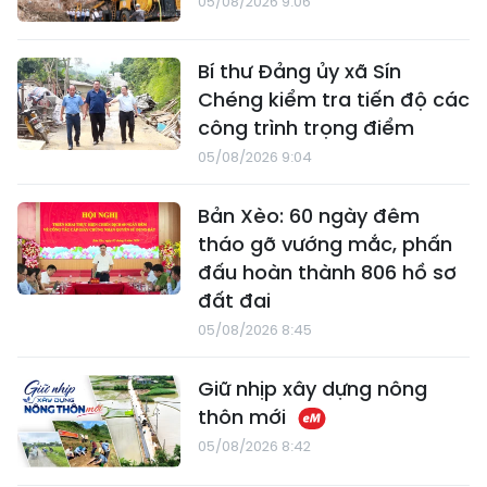
05/08/2026 9:06
Bí thư Đảng ủy xã Sín
Chéng kiểm tra tiến độ các
công trình trọng điểm
05/08/2026 9:04
Bản Xèo: 60 ngày đêm
tháo gỡ vướng mắc, phấn
đấu hoàn thành 806 hồ sơ
đất đai
05/08/2026 8:45
Giữ nhịp xây dựng nông
thôn mới
05/08/2026 8:42