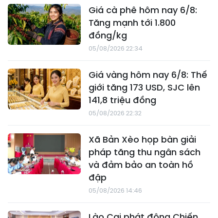
Giá cà phê hôm nay 6/8:
Tăng mạnh tới 1.800
đồng/kg
05/08/2026 22:34
Giá vàng hôm nay 6/8: Thế
giới tăng 173 USD, SJC lên
141,8 triệu đồng
05/08/2026 22:32
Xã Bản Xèo họp bàn giải
pháp tăng thu ngân sách
và đảm bảo an toàn hồ
đập
05/08/2026 14:46
Lào Cai phát động Chiến