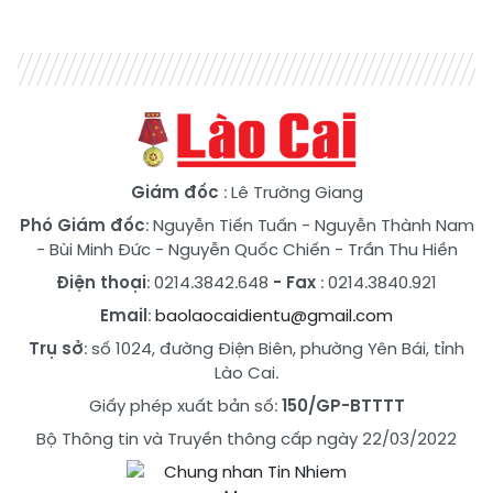
Giám đốc
: Lê Trường Giang
Phó Giám đốc
:
Nguyễn Tiến Tuấn
-
Nguyễn Thành Nam
-
Bùi Minh Đức
-
Nguyễn Quốc Chiến
-
Trần Thu Hiền
Điện thoại
: 0214.3842.648
- Fax
: 0214.3840.921
Email
:
baolaocaidientu@gmail.com
Trụ sở
: số 1024, đường Điện Biên, phường Yên Bái, tỉnh
Lào Cai.
Giấy phép xuất bản số:
150/GP-BTTTT
Bộ Thông tin và Truyền thông cấp ngày 22/03/2022