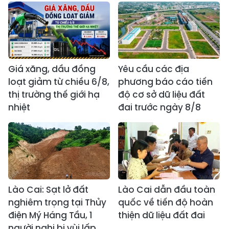
Giá xăng, dầu đồng
Yêu cầu các địa
loạt giảm từ chiều 6/8,
phương báo cáo tiến
thị trường thế giới hạ
độ cơ sở dữ liệu đất
nhiệt
đai trước ngày 8/8
Lào Cai: Sạt lở đất
Lào Cai dẫn đầu toàn
nghiêm trọng tại Thủy
quốc về tiến độ hoàn
điện Mý Háng Tầu, 1
thiện dữ liệu đất đai
người nghi bị vùi lấp