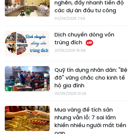
nghẽn, đẩy nhanh tiến độ
các dự án đầu tư công
03/06/2026 7:56
Dịch chuyển dòng vốn
trúng đích
31/05/2026 15:58
Quỹ tín dụng nhân dân: "Bệ
đỡ" vững chắc cho kinh tế
hộ gia đình
30/05/2026 10:26
Mua vàng để tích sản
nhưng vẫn lỗ: 7 sai lầm
khiến nhiều người mất tiền
oan