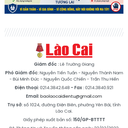
Giám đốc
: Lê Trường Giang
Phó Giám đốc
:
Nguyễn Tiến Tuấn
-
Nguyễn Thành Nam
-
Bùi Minh Đức
-
Nguyễn Quốc Chiến
-
Trần Thu Hiền
Điện thoại
: 0214.3842.648
- Fax
: 0214.3840.921
Email
:
baolaocaidientu@gmail.com
Trụ sở
: số 1024, đường Điện Biên, phường Yên Bái, tỉnh
Lào Cai.
Giấy phép xuất bản số:
150/GP-BTTTT