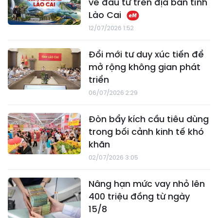
về đầu tư trên địa bàn tỉnh
Lào Cai
12/07/2026 1:52
Đổi mới tư duy xúc tiến để
mở rộng không gian phát
triển
06/07/2026 2:29
Đòn bẩy kích cầu tiêu dùng
trong bối cảnh kinh tế khó
khăn
02/07/2026 3:05
Nâng hạn mức vay nhỏ lên
400 triệu đồng từ ngày
15/8