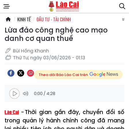
KINH TẾ
ĐẦU TƯ - TÀI CHÍNH
Lừa đảo công nghệ cao mạo
danh cơ quan thuế
Bùi Hồng Khanh
Thứ Tư, ngày 03/06/2026 - 01:13
Theo dõi Báo Lào Cai trên
0:00
/
4:28
Thời gian gần đây, chuyển đổi số
trong quản lý hành chính công đã mang
lại nhiều tiện ích cho người dân và doanh