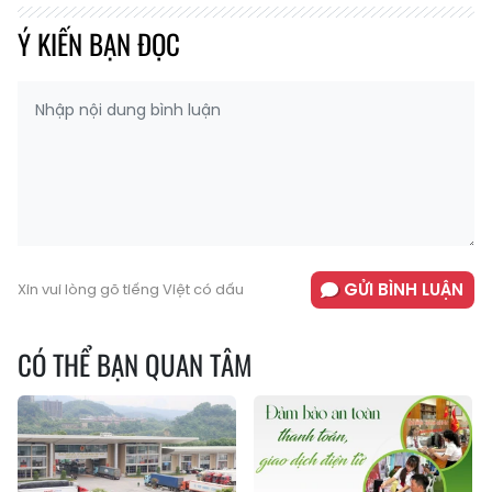
Ý KIẾN BẠN ĐỌC
GỬI BÌNH LUẬN
Xin vui lòng gõ tiếng Việt có dấu
CÓ THỂ BẠN QUAN TÂM