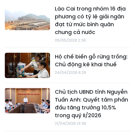
Lào Cai trong nhóm 16 địa
phương có tỷ lệ giải ngân
đạt từ mức bình quân
chung cả nước
05/05/2026 2:36
Hộ chế biến gỗ rừng trồng:
Chủ động kê khai thuế
24/04/2026 6:26
Chủ tịch UBND tỉnh Nguyễn
Tuấn Anh: Quyết tâm phấn
đấu tăng trưởng 10,5%
trong quý II/2026
21/04/2026 13:36