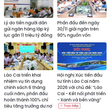
Lý do tiền người dân
Phấn đấu đến ngày
gửi ngân hàng lập kỷ
30/11 giải ngân trên
lục gần 11 triệu tỷ đồng
90% nguồn vốn
Lào Cai triển khai
Hội nghị Xúc tiến đầu
nhiệm vụ tín dụng
tư tỉnh Lào Cai năm
chính sách 6 tháng
2026 với chủ đề: “Lào
cuối năm, phấn đấu
Cai - Kết nối phát triển
hoàn thành 100% chỉ
- Xanh và bền vững”
tiêu tăng trưởng dư nợ