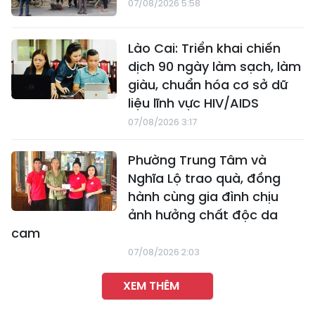
07/08/2026 5:58
Lào Cai: Triển khai chiến
dịch 90 ngày làm sạch, làm
giàu, chuẩn hóa cơ sở dữ
liệu lĩnh vực HIV/AIDS
07/08/2026 3:17
Phường Trung Tâm và
Nghĩa Lộ trao quà, đồng
hành cùng gia đình chịu
ảnh hưởng chất độc da
cam
07/08/2026 2:03
XEM THÊM