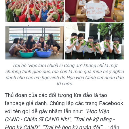
Trại hè “Học làm chiến sĩ Công an” không chỉ là một
chương trình giáo dục, mà còn là món quà mùa hè ý nghĩa
dành cho các em học sinh do Học viện Cảnh sát nhân dân
tổ chức.
Thủ đoạn của các đối tượng lừa đảo là tạo
fanpage giả danh. Chúng lập các trang Facebook
với tên gọi dễ gây nhầm lẫn như:
“Học Viện
CAND - Chiến Sĩ CAND Nhí”
,
“Trại hè kỹ năng -
Học kỳ CAND”
,
“Trại hè học kỳ quân đội”
....; dẫn