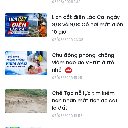
08/08/2026 1:39
Lịch cắt điện Lào Cai ngày
8/8 và 9/8: Có nơi mất điện
10 giờ
07/08/2026 23:08
Chủ động phòng, chống
viêm não do vi-rút ở trẻ
nhỏ
07/08/2026 15:25
Chế Tạo nỗ lực tìm kiếm
nạn nhân mất tích do sạt
lở đất
07/08/2026 13:58