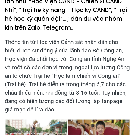
lẫn như: “Học Viện CAND - Chiến Sĩ CAND
Nhí”, “Trại hè kỹ năng - Học kỳ CAND”, “Trại
hè học kỳ quân đội”....; dẫn dụ vào nhóm
kín trên Zalo, Telegram...
Thông tin từ Học viện Cảnh sát nhân dân cho
biết, được sự đồng ý của lãnh đạo Bộ Công an,
Học viện đã phối hợp với Công an tỉnh Nghệ An
và một số các đơn vị trong, ngoài lực lượng Công
an tổ chức Trại hè “Học làm chiến sĩ Công an”
(Trại hè). Trại hè diễn ra trong tháng 6,7 cho các
cháu thiếu niên, nhi đồng từ 8-16 tuổi. Tuy nhiên,
đang có hiện tượng các đối tượng lập fanpage
giả mạo để lừa đảo.