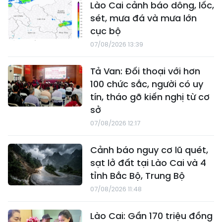
Lào Cai cảnh báo dông, lốc,
sét, mưa đá và mưa lớn
cục bộ
07/08/2026 13:39
Tả Van: Đối thoại với hơn
100 chức sắc, người có uy
tín, tháo gỡ kiến nghị từ cơ
sở
07/08/2026 12:17
Cảnh báo nguy cơ lũ quét,
sạt lở đất tại Lào Cai và 4
tỉnh Bắc Bộ, Trung Bộ
07/08/2026 11:48
Lào Cai: Gần 170 triệu đồng