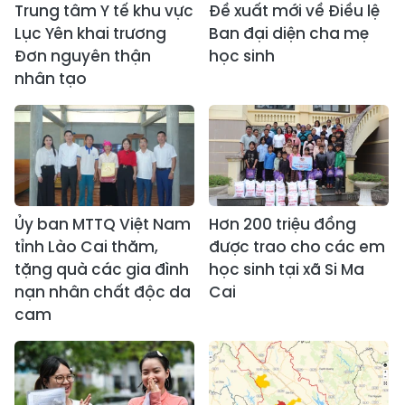
Trung tâm Y tế khu vực
Đề xuất mới về Điều lệ
Lục Yên khai trương
Ban đại diện cha mẹ
Đơn nguyên thận
học sinh
nhân tạo
Ủy ban MTTQ Việt Nam
Hơn 200 triệu đồng
tỉnh Lào Cai thăm,
được trao cho các em
tặng quà các gia đình
học sinh tại xã Si Ma
nạn nhân chất độc da
Cai
cam