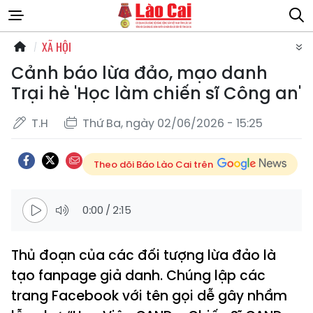
XÃ HỘI
Cảnh báo lừa đảo, mạo danh
Trại hè 'Học làm chiến sĩ Công an'
T.H
Thứ Ba, ngày 02/06/2026 - 15:25
Theo dõi Báo Lào Cai trên
0:00
/
2:15
Thủ đoạn của các đối tượng lừa đảo là
tạo fanpage giả danh. Chúng lập các
trang Facebook với tên gọi dễ gây nhầm