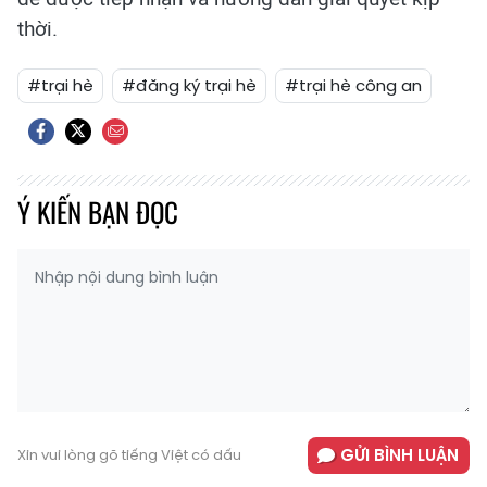
thời.
#trại hè
#đăng ký trại hè
#trại hè công an
Ý KIẾN BẠN ĐỌC
GỬI BÌNH LUẬN
Xin vui lòng gõ tiếng Việt có dấu