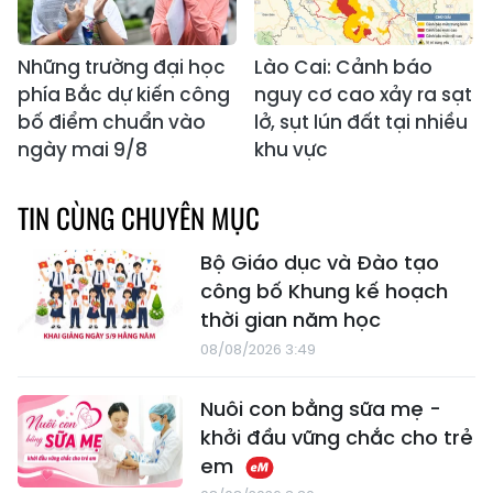
Những trường đại học
Lào Cai: Cảnh báo
phía Bắc dự kiến công
nguy cơ cao xảy ra sạt
bố điểm chuẩn vào
lở, sụt lún đất tại nhiều
ngày mai 9/8
khu vực
TIN CÙNG CHUYÊN MỤC
Bộ Giáo dục và Đào tạo
công bố Khung kế hoạch
thời gian năm học
08/08/2026 3:49
Nuôi con bằng sữa mẹ -
khởi đầu vững chắc cho trẻ
em