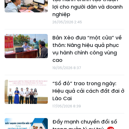
lợi cho người dân và doanh
nghiệp
26/05/2026 2:45
Bản Xèo đưa “một cửa” về
thôn: Nâng hiệu quả phục
vụ hành chính công vùng
cao
19/05/2026 8:37
“Sổ đỏ” trao trong ngày:
Hiệu quả cải cách đất đai ở
Lào Cai
17/05/2026 8:39
Đẩy mạnh chuyển đổi số