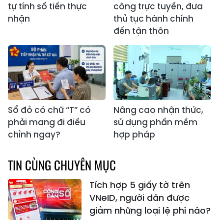
tự tính số tiền thực
công trực tuyến, đưa
nhận
thủ tục hành chính
đến tận thôn
Sổ đỏ có chữ “T” có
Nâng cao nhận thức,
phải mang đi điều
sử dụng phần mềm
chỉnh ngay?
hợp pháp
TIN CÙNG CHUYÊN MỤC
Tích hợp 5 giấy tờ trên
VNeID, người dân được
giảm những loại lệ phí nào?