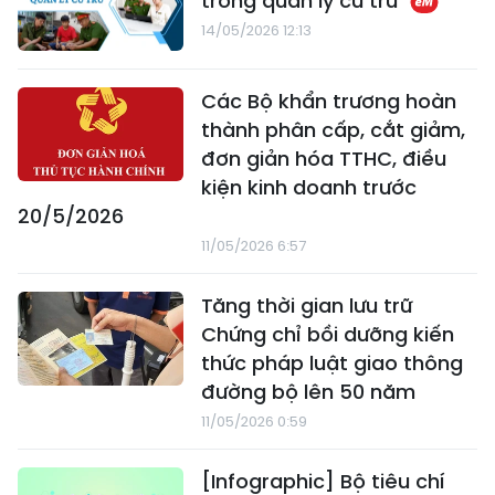
trong quản lý cư trú
14/05/2026 12:13
Các Bộ khẩn trương hoàn
thành phân cấp, cắt giảm,
đơn giản hóa TTHC, điều
kiện kinh doanh trước
20/5/2026
11/05/2026 6:57
Tăng thời gian lưu trữ
Chứng chỉ bồi dưỡng kiến
thức pháp luật giao thông
đường bộ lên 50 năm
11/05/2026 0:59
[Infographic] Bộ tiêu chí