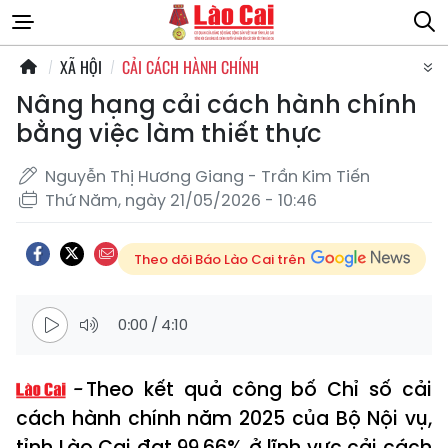
XÃ HỘI
CẢI CÁCH HÀNH CHÍNH
Nâng hạng cải cách hành chính
bằng việc làm thiết thực
Nguyễn Thị Hương Giang - Trần Kim Tiến
Thứ Năm, ngày 21/05/2026 - 10:46
Theo dõi Báo Lào Cai trên
0:00
/
4:10
Theo kết quả công bố Chỉ số cải
cách hành chính năm 2025 của Bộ Nội vụ,
tỉnh Lào Cai đạt 99,66% ở lĩnh vực cải cách