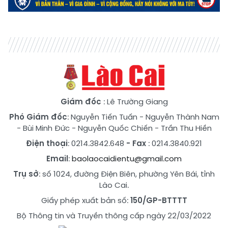
Giám đốc
: Lê Trường Giang
Phó Giám đốc
:
Nguyễn Tiến Tuấn
-
Nguyễn Thành Nam
-
Bùi Minh Đức
-
Nguyễn Quốc Chiến
-
Trần Thu Hiền
Điện thoại
: 0214.3842.648
- Fax
: 0214.3840.921
Email
:
baolaocaidientu@gmail.com
Trụ sở
: số 1024, đường Điện Biên, phường Yên Bái, tỉnh
Lào Cai.
Giấy phép xuất bản số:
150/GP-BTTTT
Bộ Thông tin và Truyền thông cấp ngày 22/03/2022