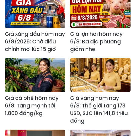
Giá xăng dầu hôm nay
Giá lợn hơi hôm nay
6/8/2026: Chờ điều
6/8: Ba địa phương
chỉnh mới lúc 15 giờ
giảm nhẹ
Giá cà phê hôm nay
Giá vàng hôm nay
6/8: Tăng mạnh tới
6/8: Thế giới tăng 173
1.800 đồng/kg
USD, SJC lên 141,8 triệu
đồng