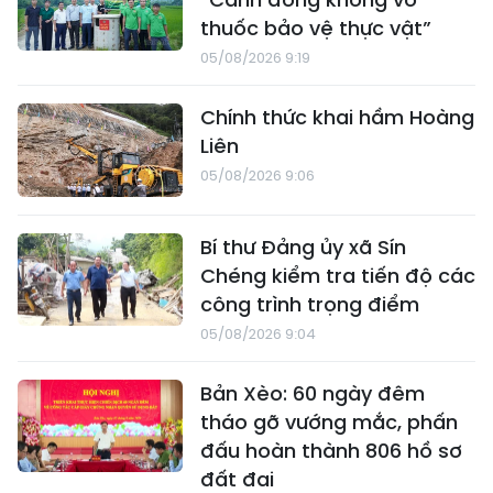
thuốc bảo vệ thực vật”
05/08/2026 9:19
Chính thức khai hầm Hoàng
Liên
05/08/2026 9:06
Bí thư Đảng ủy xã Sín
Chéng kiểm tra tiến độ các
công trình trọng điểm
05/08/2026 9:04
Bản Xèo: 60 ngày đêm
tháo gỡ vướng mắc, phấn
đấu hoàn thành 806 hồ sơ
đất đai