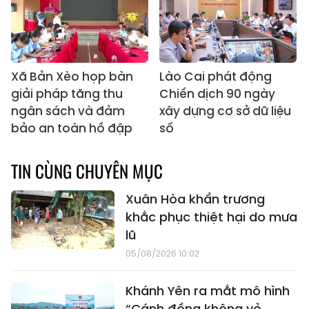
Xã Bản Xèo họp bàn
Lào Cai phát động
giải pháp tăng thu
Chiến dịch 90 ngày
ngân sách và đảm
xây dựng cơ sở dữ liệu
bảo an toàn hồ đập
số
TIN CÙNG CHUYÊN MỤC
Xuân Hòa khẩn trương
khắc phục thiệt hại do mưa
lũ
05/08/2026 10:02
Khánh Yên ra mắt mô hình
“Cánh đồng không vỏ