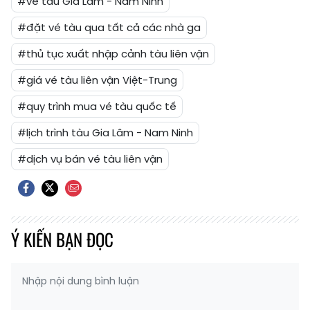
#vé tàu Gia Lâm - Nam Ninh
#đặt vé tàu qua tất cả các nhà ga
#thủ tục xuất nhập cảnh tàu liên vận
#giá vé tàu liên vận Việt-Trung
#quy trình mua vé tàu quốc tế
#lịch trình tàu Gia Lâm - Nam Ninh
#dịch vụ bán vé tàu liên vận
Ý KIẾN BẠN ĐỌC