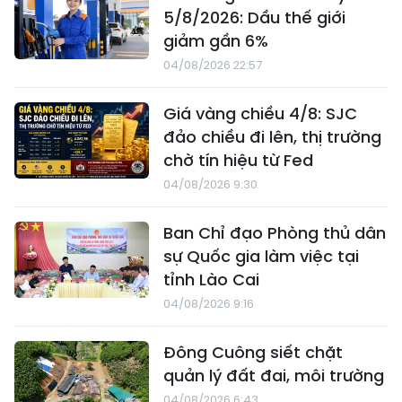
5/8/2026: Dầu thế giới
giảm gần 6%
04/08/2026 22:57
Giá vàng chiều 4/8: SJC
đảo chiều đi lên, thị trường
chờ tín hiệu từ Fed
04/08/2026 9:30
Ban Chỉ đạo Phòng thủ dân
sự Quốc gia làm việc tại
tỉnh Lào Cai
04/08/2026 9:16
Đông Cuông siết chặt
quản lý đất đai, môi trường
04/08/2026 6:43