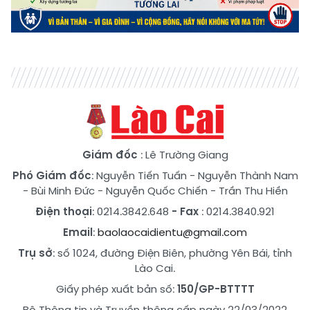
Giám đốc
: Lê Trường Giang
Phó Giám đốc
:
Nguyễn Tiến Tuấn
-
Nguyễn Thành Nam
-
Bùi Minh Đức
-
Nguyễn Quốc Chiến
-
Trần Thu Hiền
Điện thoại
: 0214.3842.648
- Fax
: 0214.3840.921
Email
:
baolaocaidientu@gmail.com
Trụ sở
: số 1024, đường Điện Biên, phường Yên Bái, tỉnh
Lào Cai.
Giấy phép xuất bản số:
150/GP-BTTTT
Bộ Thông tin và Truyền thông cấp ngày 22/03/2022