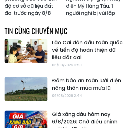
độ cơ sở dữ liệu đất
điện Mý Háng Tầu, 1
đai trước ngày 8/8
người nghi bị vùi lấp
TIN CÙNG CHUYÊN MỤC
Lào Cai dẫn đầu toàn quốc
về tiến độ hoàn thiện dữ
liệu đất đai
06/08/2026 3:53
Đảm bảo an toàn lưới điện
nông thôn mùa mưa lũ
06/08/2026 2:44
Giá xăng dầu hôm nay
6/8/2026: Chờ điều chỉnh