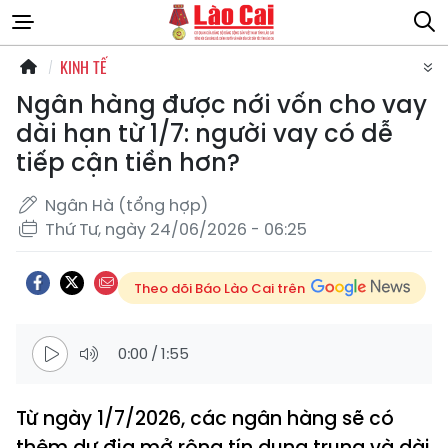
KINH TẾ
Ngân hàng được nới vốn cho vay
dài hạn từ 1/7: người vay có dễ
tiếp cận tiền hơn?
Ngân Hà (tổng hợp)
Thứ Tư, ngày 24/06/2026 - 06:25
Theo dõi Báo Lào Cai trên
0:00
/
1:55
Từ ngày 1/7/2026, các ngân hàng sẽ có
thêm dư địa mở rộng tín dụng trung và dài