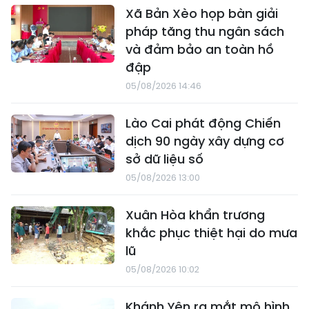
Xã Bản Xèo họp bàn giải
pháp tăng thu ngân sách
và đảm bảo an toàn hồ
đập
05/08/2026 14:46
Lào Cai phát động Chiến
dịch 90 ngày xây dựng cơ
sở dữ liệu số
05/08/2026 13:00
Xuân Hòa khẩn trương
khắc phục thiệt hại do mưa
lũ
05/08/2026 10:02
Khánh Yên ra mắt mô hình