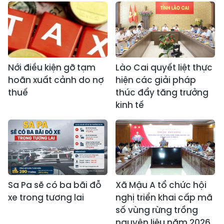
Nới điều kiện gỡ tạm
Lào Cai quyết liệt thực
hoãn xuất cảnh do nợ
hiện các giải pháp
thuế
thúc đẩy tăng trưởng
kinh tế
Sa Pa sẽ có ba bãi đỗ
Xã Mậu A tổ chức hội
xe trong tương lai
nghị triển khai cấp mã
số vùng rừng trồng
nguyên liệu năm 2026