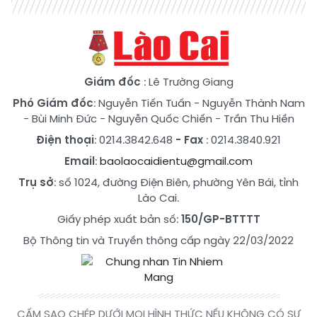
Giám đốc
: Lê Trường Giang
Phó Giám đốc
:
Nguyễn Tiến Tuấn
-
Nguyễn Thành Nam
-
Bùi Minh Đức
-
Nguyễn Quốc Chiến
-
Trần Thu Hiền
Điện thoại
: 0214.3842.648
- Fax
: 0214.3840.921
Email
:
baolaocaidientu@gmail.com
Trụ sở
: số 1024, đường Điện Biên, phường Yên Bái, tỉnh
Lào Cai.
Giấy phép xuất bản số:
150/GP-BTTTT
Bộ Thông tin và Truyền thông cấp ngày 22/03/2022
CẤM SAO CHÉP DƯỚI MỌI HÌNH THỨC NẾU KHÔNG CÓ SỰ