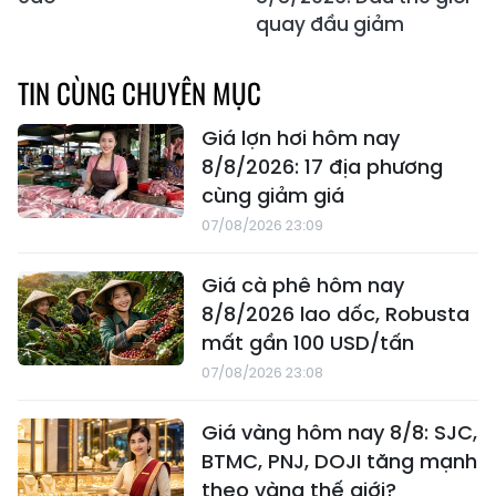
quay đầu giảm
TIN CÙNG CHUYÊN MỤC
Giá lợn hơi hôm nay
8/8/2026: 17 địa phương
cùng giảm giá
07/08/2026 23:09
Giá cà phê hôm nay
8/8/2026 lao dốc, Robusta
mất gần 100 USD/tấn
07/08/2026 23:08
Giá vàng hôm nay 8/8: SJC,
BTMC, PNJ, DOJI tăng mạnh
theo vàng thế giới?