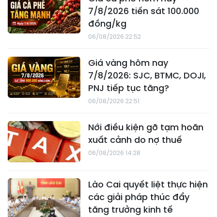
7/8/2026 tiến sát 100.000
đồng/kg
06/08/2026 22:52
Giá vàng hôm nay
7/8/2026: SJC, BTMC, DOJI,
PNJ tiếp tục tăng?
06/08/2026 22:51
Nới điều kiện gỡ tạm hoãn
xuất cảnh do nợ thuế
06/08/2026 14:28
Lào Cai quyết liệt thực hiện
các giải pháp thúc đẩy
tăng trưởng kinh tế