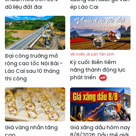
dữ liệu đất đai
ép Lào Cai
Về miền di sản Tân Lĩnh
Đại công trường mở
Kỳ cuối: Biến tiềm
rộng cao tốc Nội Bài -
năng thành động lực
Lào Cai sau 10 tháng
phát triển
thi công
Giá vàng nhẫn tăng
Giá xăng dầu hôm nay
cao
8/8/2026: Dầu thế giới