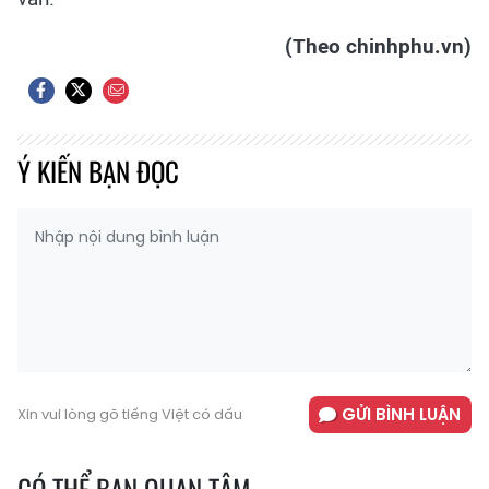
(Theo chinhphu.vn)
Ý KIẾN BẠN ĐỌC
GỬI BÌNH LUẬN
Xin vui lòng gõ tiếng Việt có dấu
CÓ THỂ BẠN QUAN TÂM