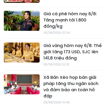
Giá cà phê hôm nay 6/8:
Tăng mạnh tới 1.800
đồng/kg
05/08/2026 22:34
Giá vàng hôm nay 6/8: Thế
giới tăng 173 USD, SJC lên
141,8 triệu đồng
05/08/2026 22:32
Xã Bản Xèo họp bàn giải
pháp tăng thu ngân sách
và đảm bảo an toàn hồ
đập
05/08/2026 14:46