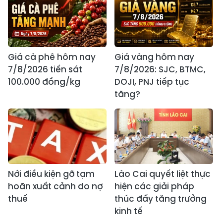
Giá cà phê hôm nay
Giá vàng hôm nay
7/8/2026 tiến sát
7/8/2026: SJC, BTMC,
100.000 đồng/kg
DOJI, PNJ tiếp tục
tăng?
Nới điều kiện gỡ tạm
Lào Cai quyết liệt thực
hoãn xuất cảnh do nợ
hiện các giải pháp
thuế
thúc đẩy tăng trưởng
kinh tế