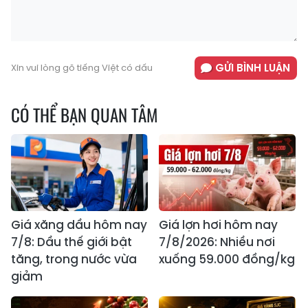
GỬI BÌNH LUẬN
Xin vui lòng gõ tiếng Việt có dấu
CÓ THỂ BẠN QUAN TÂM
Giá xăng dầu hôm nay
Giá lợn hơi hôm nay
7/8: Dầu thế giới bật
7/8/2026: Nhiều nơi
tăng, trong nước vừa
xuống 59.000 đồng/kg
giảm