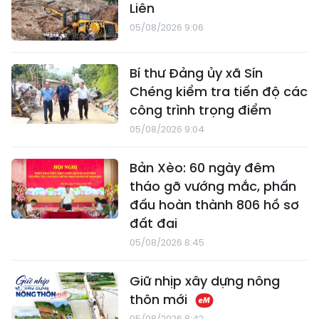
Liên
05/08/2026 9:06
Bí thư Đảng ủy xã Sín
Chéng kiểm tra tiến độ các
công trình trọng điểm
05/08/2026 9:04
Bản Xèo: 60 ngày đêm
tháo gỡ vướng mắc, phấn
đấu hoàn thành 806 hồ sơ
đất đai
05/08/2026 8:45
Giữ nhịp xây dựng nông
thôn mới
05/08/2026 8:42