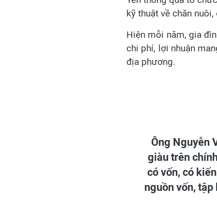
kỹ thuật về chăn nuôi
Hiện mỗi năm, gia đình
chi phí, lợi nhuận man
địa phương.
Ông Nguyễn V
giàu trên chín
có vốn, có kiế
nguồn vốn, tập 