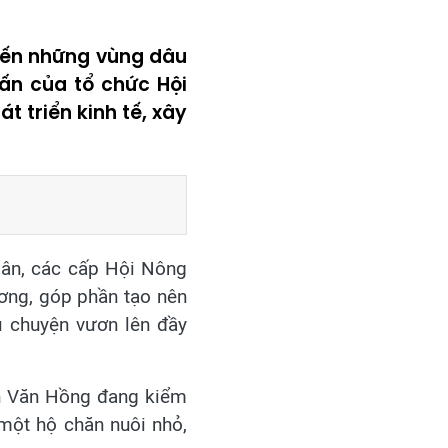
đến những vùng dâu
ấn của tổ chức Hội
t triển kinh tế, xây
 dân, các cấp Hội Nông
ương, góp phần tạo nên
u chuyện vươn lên đầy
ễn Văn Hồng đang kiểm
à một hộ chăn nuôi nhỏ,