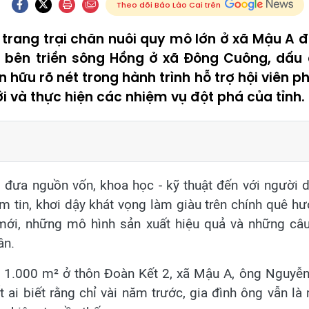
Theo dõi Báo Lào Cai trên
trang trại chăn nuôi quy mô lớn ở xã Mậu A 
i bên triền sông Hồng ở xã Đông Cuông, dấu 
hữu rõ nét trong hành trình hỗ trợ hội viên phá
 và thực hiện các nhiệm vụ đột phá của tỉnh.
” đưa nguồn vốn, khoa học - kỹ thuật đến với người
m tin, khơi dậy khát vọng làm giàu trên chính quê h
ới, những mô hình sản xuất hiệu quả và những câ
ân.
n 1.000 m² ở thôn Đoàn Kết 2, xã Mậu A, ông Nguy
t ai biết rằng chỉ vài năm trước, gia đình ông vẫn l