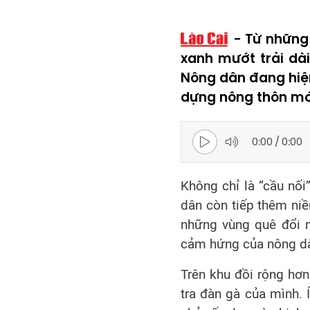
Từ những 
xanh mướt trải dà
Nông dân đang hiện 
dựng nông thôn mới
0:00
/
0:00
Không chỉ là “cầu nối
dân còn tiếp thêm niề
những vùng quê đổi m
cảm hứng của nông d
Trên khu đồi rộng hơ
tra đàn gà của mình. Í