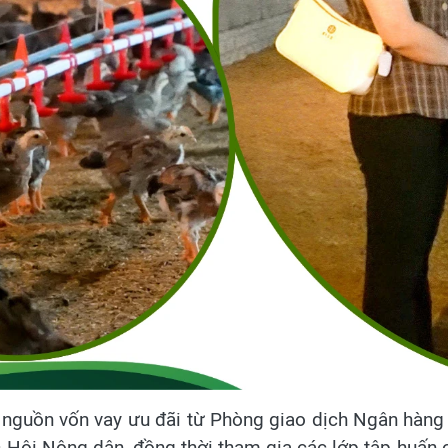
 nguồn vốn vay ưu đãi từ Phòng giao dịch Ngân hàng
 Hội Nông dân, đồng thời tham gia các lớp tập huấn 