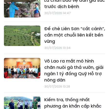
Lá chắn bảo vệ đàn gia súc
trước dịch bệnh
30/07/2026 14:47
Để chè Liên Sơn “cất cánh”,
cần một chuỗi liên kết bền
vững
30/07/2026 13:34
Võ Lao ra mắt mô hình
chăn nuôi gà thả vườn, giải
ngân 1 tỷ đồng Quỹ Hỗ trợ
nông dân
30/07/2026 13:28
Kiểm tra, thống nhất
phương án khẩn cấp khắc