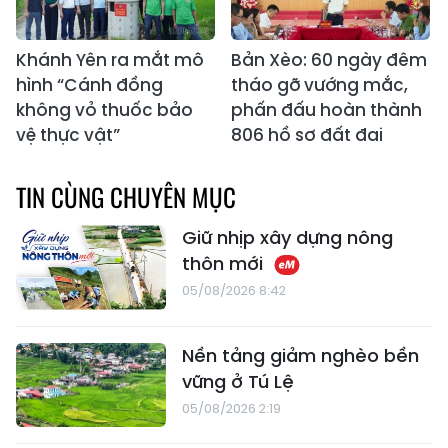
Khánh Yên ra mắt mô
Bản Xèo: 60 ngày đêm
hình “Cánh đồng
tháo gỡ vướng mắc,
không vỏ thuốc bảo
phấn đấu hoàn thành
vệ thực vật”
806 hồ sơ đất đai
TIN CÙNG CHUYÊN MỤC
Giữ nhịp xây dựng nông
thôn mới
05/08/2026 8:42
Nền tảng giảm nghèo bền
vững ở Tú Lệ
05/08/2026 2:19