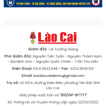
Giám đốc
: Lê Trường Giang
Phó Giám đốc
:
Nguyễn Tiến Tuấn
-
Nguyễn Thành Nam
-
Bùi Minh Đức
-
Nguyễn Quốc Chiến
-
Trần Thu Hiền
Điện thoại
: 0214.3842.648
- Fax
: 0214.3840.921
Email
:
baolaocaidientu@gmail.com
Trụ sở
: số 1024, đường Điện Biên, phường Yên Bái, tỉnh
Lào Cai.
Giấy phép xuất bản số:
150/GP-BTTTT
Bộ Thông tin và Truyền thông cấp ngày 22/03/2022