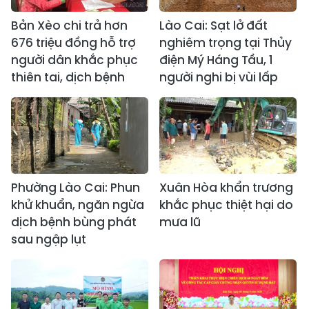
Bản Xèo chi trả hơn
Lào Cai: Sạt lở đất
676 triệu đồng hỗ trợ
nghiêm trọng tại Thủy
người dân khắc phục
điện Mý Háng Tầu, 1
thiên tai, dịch bệnh
người nghi bị vùi lấp
Phường Lào Cai: Phun
Xuân Hòa khẩn trương
khử khuẩn, ngăn ngừa
khắc phục thiệt hại do
dịch bệnh bùng phát
mưa lũ
sau ngập lụt