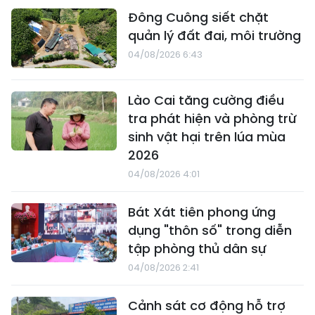
Đông Cuông siết chặt
quản lý đất đai, môi trường
04/08/2026 6:43
Lào Cai tăng cường điều
tra phát hiện và phòng trừ
sinh vật hại trên lúa mùa
2026
04/08/2026 4:01
Bát Xát tiên phong ứng
dụng "thôn số" trong diễn
tập phòng thủ dân sự
04/08/2026 2:41
Cảnh sát cơ động hỗ trợ