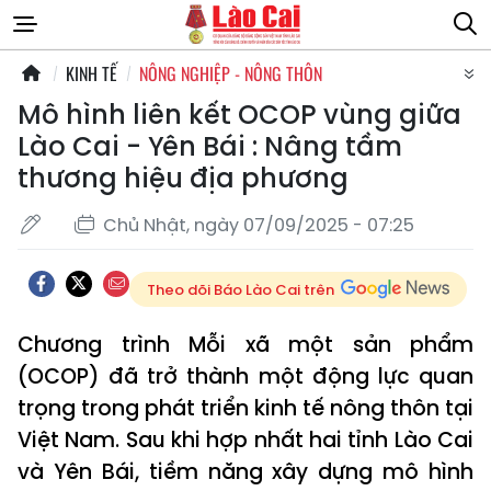
KINH TẾ
NÔNG NGHIỆP - NÔNG THÔN
Mô hình liên kết OCOP vùng giữa
Lào Cai - Yên Bái : Nâng tầm
thương hiệu địa phương
Chủ Nhật, ngày 07/09/2025 - 07:25
Theo dõi Báo Lào Cai trên
Chương trình Mỗi xã một sản phẩm
(OCOP) đã trở thành một động lực quan
trọng trong phát triển kinh tế nông thôn tại
Việt Nam. Sau khi hợp nhất hai tỉnh Lào Cai
và Yên Bái, tiềm năng xây dựng mô hình