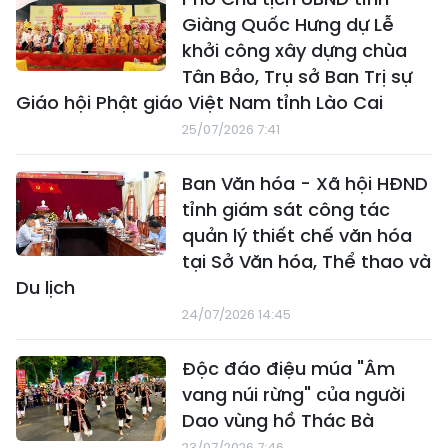
Giàng Quốc Hưng dự Lễ
khởi công xây dựng chùa
Tân Bảo, Trụ sở Ban Trị sự
Giáo hội Phật giáo Việt Nam tỉnh Lào Cai
25/07/2026 7:41
Ban Văn hóa - Xã hội HĐND
tỉnh giám sát công tác
quản lý thiết chế văn hóa
tại Sở Văn hóa, Thể thao và
Du lịch
24/07/2026 14:45
Độc đáo điệu múa "Âm
vang núi rừng" của người
Dao vùng hồ Thác Bà
23/07/2026 7:46