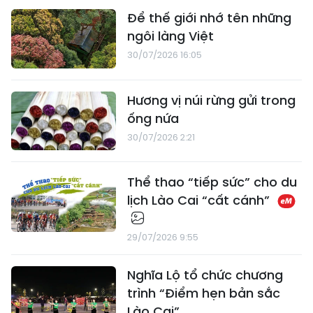
Để thế giới nhớ tên những
ngôi làng Việt
30/07/2026 16:05
Hương vị núi rừng gửi trong
ống nứa
30/07/2026 2:21
Thể thao “tiếp sức” cho du
lịch Lào Cai “cất cánh”
29/07/2026 9:55
Nghĩa Lộ tổ chức chương
trình “Điểm hẹn bản sắc
Lào Cai”