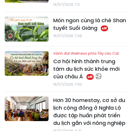
16/07/2026 7:11
Món ngon cùng lá chè Shan
tuyết Suối Giàng
16/07/2026 7:09
Vành đai Wellness phía Tây Lào Cai:
Cơ hội hình thành trung
tâm du lịch sức khỏe mới
của châu Á
16/07/2026 7:00
Hơn 30 homestay, cơ sở du
lịch cộng đồng ở Nghĩa Lộ
được tập huấn phát triển
du lịch gắn với nông nghiệp
16/07/2026 4:31