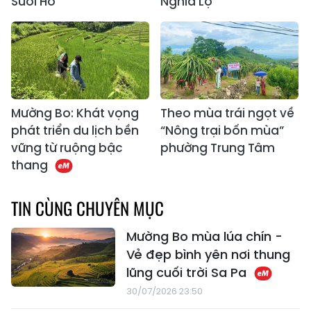
Suối Hồ
Nghĩa Lộ
Mường Bo: Khát vọng
Theo mùa trái ngọt về
phát triển du lịch bền
“Nông trại bốn mùa”
vững từ ruộng bậc
phường Trung Tâm
thang
TIN CÙNG CHUYÊN MỤC
Mường Bo mùa lúa chín -
Vẻ đẹp bình yên nơi thung
lũng cuối trời Sa Pa
30/07/2026 23:50