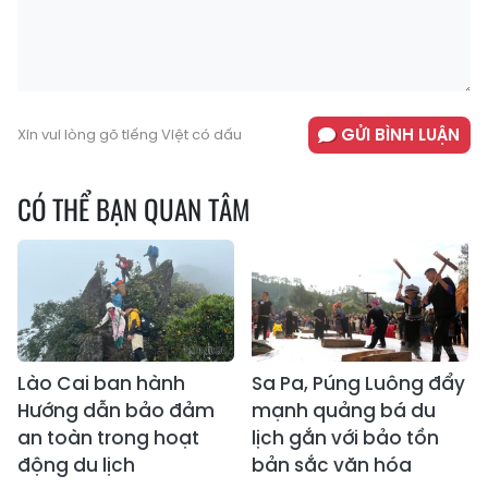
GỬI BÌNH LUẬN
Xin vui lòng gõ tiếng Việt có dấu
CÓ THỂ BẠN QUAN TÂM
Lào Cai ban hành
Sa Pa, Púng Luông đẩy
Hướng dẫn bảo đảm
mạnh quảng bá du
an toàn trong hoạt
lịch gắn với bảo tồn
động du lịch
bản sắc văn hóa