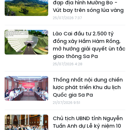
đạp địa hình Mường Bo -
Vút bay trên sóng lúa vàng
25/07/2026 7:37
Lào Cai đầu tư 2.500 tỷ
đồng xây Hầm Hàm Rồng,
mở hướng giải quyết ùn tắc
giao thông Sa Pa
25/07/2026 4:28
Thống nhất nội dung chiến
lược phát triển Khu du lịch
Quốc gia Sa Pa
21/07/2026 9:51
Chủ tịch UBND tỉnh Nguyễn
Tuấn Anh dự Lễ kỷ niệm 10