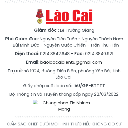
Giám đốc
: Lê Trường Giang
Phó Giám đốc
:
Nguyễn Tiến Tuấn
-
Nguyễn Thành Nam
-
Bùi Minh Đức
-
Nguyễn Quốc Chiến
-
Trần Thu Hiền
Điện thoại
: 0214.3842.648
- Fax
: 0214.3840.921
Email
:
baolaocaidientu@gmail.com
Trụ sở
: số 1024, đường Điện Biên, phường Yên Bái, tỉnh
Lào Cai.
Giấy phép xuất bản số:
150/GP-BTTTT
Bộ Thông tin và Truyền thông cấp ngày 22/03/2022
CẤM SAO CHÉP DƯỚI MỌI HÌNH THỨC NẾU KHÔNG CÓ SỰ