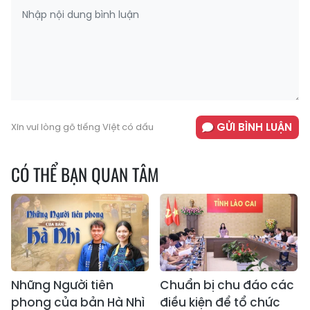
GỬI BÌNH LUẬN
Xin vui lòng gõ tiếng Việt có dấu
CÓ THỂ BẠN QUAN TÂM
Những Người tiên
Chuẩn bị chu đáo các
phong của bản Hà Nhì
điều kiện để tổ chức