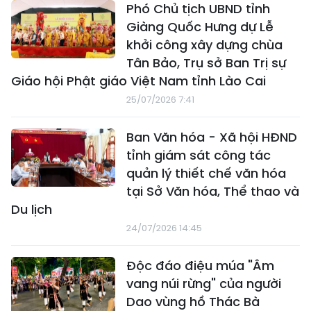
Phó Chủ tịch UBND tỉnh
Giàng Quốc Hưng dự Lễ
khởi công xây dựng chùa
Tân Bảo, Trụ sở Ban Trị sự
Giáo hội Phật giáo Việt Nam tỉnh Lào Cai
25/07/2026 7:41
Ban Văn hóa - Xã hội HĐND
tỉnh giám sát công tác
quản lý thiết chế văn hóa
tại Sở Văn hóa, Thể thao và
Du lịch
24/07/2026 14:45
Độc đáo điệu múa "Âm
vang núi rừng" của người
Dao vùng hồ Thác Bà