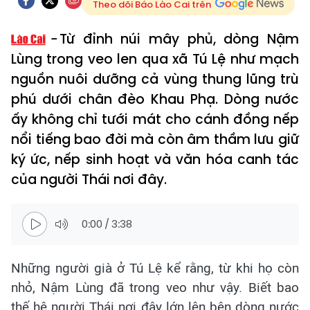
Theo dõi Báo Lào Cai trên
Từ đỉnh núi mây phủ, dòng Nậm
Lùng trong veo len qua xã Tú Lệ như mạch
nguồn nuôi dưỡng cả vùng thung lũng trù
phú dưới chân đèo Khau Phạ. Dòng nước
ấy không chỉ tưới mát cho cánh đồng nếp
nổi tiếng bao đời mà còn âm thầm lưu giữ
ký ức, nếp sinh hoạt và văn hóa canh tác
của người Thái nơi đây.
0:00
/
3:38
Những người già ở Tú Lệ kể rằng, từ khi họ còn
nhỏ, Nậm Lùng đã trong veo như vậy. Biết bao
thế hệ người Thái nơi đây lớn lên bên dòng nước