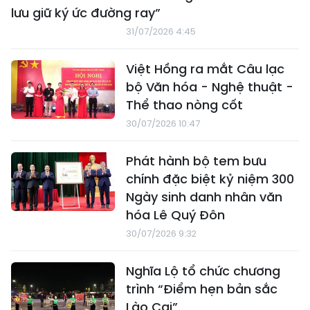
lưu giữ ký ức đường ray”
31/07/2026 4:45
Việt Hồng ra mắt Câu lạc
bộ Văn hóa - Nghệ thuật -
Thể thao nòng cốt
30/07/2026 10:47
Phát hành bộ tem bưu
chính đặc biệt kỷ niệm 300
Ngày sinh danh nhân văn
hóa Lê Quý Đôn
30/07/2026 9:32
Nghĩa Lộ tổ chức chương
trình “Điểm hẹn bản sắc
Lào Cai”