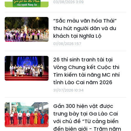
03/08/2026 3:09
“Sắc màu văn hóa Thái”
thu hút người dân và du
khách tại Nghĩa Lộ
01/08/2026 1:57
26 thí sinh tranh tài tại
Vòng Chung kết Cuộc thi
Tìm kiếm tài năng MC nhí
tỉnh Lào Cai năm 2026
31/07/2026 10:34
Gần 300 hiện vật được
trưng bày tại Ga Lào Cai
với chủ đề “Từ cảng biển
đến biên giới - Trăm năm