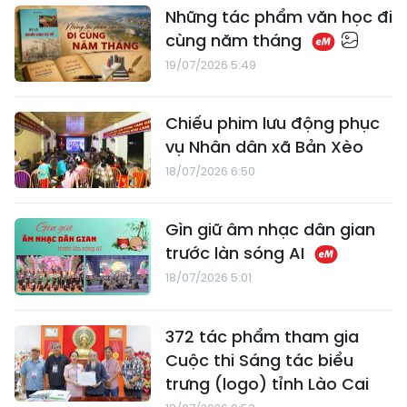
​Những tác phẩm văn học đi
cùng năm tháng
19/07/2026 5:49
Chiếu phim lưu động phục
vụ Nhân dân xã Bản Xèo
18/07/2026 6:50
Gìn giữ âm nhạc dân gian
trước làn sóng AI
18/07/2026 5:01
372 tác phẩm tham gia
Cuộc thi Sáng tác biểu
trưng (logo) tỉnh Lào Cai