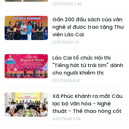
23/07/2026 7:46
Gần 200 đầu sách của văn
nghệ sĩ được trao tặng Thư
viện Lào Cai
22/07/2026 1:31
Lào Cai tổ chức Hội thi
"Tiếng hát từ trái tim" dành
cho người khiếm thị
21/07/2026 8:22
Xã Phúc Khánh ra mắt Câu
lạc bộ Văn hóa - Nghệ
thuật - Thể thao nòng cốt
21/07/2026 3:24