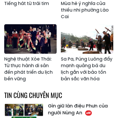
Tiếng hát từ trái tim
Mùa hè ý nghĩa của
thiếu nhi phường Lào
Cai
Nghệ thuật Xòe Thái:
Sa Pa, Púng Luông đẩy
Từ thực hành di sản
mạnh quảng bá du
đến phát triển du lịch
lịch gắn với bảo tồn
bền vững
bản sắc văn hóa
TIN CÙNG CHUYÊN MỤC
Gìn giữ làn điệu Phưn của
người Nùng An