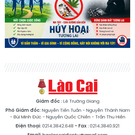
Giám đốc
: Lê Trường Giang
Phó Giám đốc
:
Nguyễn Tiến Tuấn
-
Nguyễn Thành Nam
-
Bùi Minh Đức
-
Nguyễn Quốc Chiến
-
Trần Thu Hiền
Điện thoại
: 0214.3842.648
- Fax
: 0214.3840.921
Email
:
baolaocaidientu@gmail.com