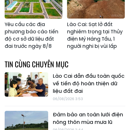
Yêu cầu các địa
Lào Cai: Sạt lở đất
phương báo cáo tiến
nghiêm trọng tại Thủy
độ cơ sở dữ liệu đất
điện Mý Háng Tầu, 1
đai trước ngày 8/8
người nghi bị vùi lấp
TIN CÙNG CHUYÊN MỤC
Lào Cai dẫn đầu toàn quốc
về tiến độ hoàn thiện dữ
liệu đất đai
06/08/2026 3:53
Đảm bảo an toàn lưới điện
nông thôn mùa mưa lũ
06/08/2026 2:44