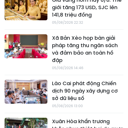
giới tăng 173 USD, SJC lên
141,8 triệu đồng
05/08/2026 22:32
Xã Bản Xèo họp bàn giải
pháp tăng thu ngân sách
và đảm bảo an toàn hồ
đập
05/08/2026 14:46
Lào Cai phát động Chiến
dịch 90 ngày xây dựng cơ
sở dữ liệu số
05/08/2026 13:00
Xuân Hòa khẩn trương