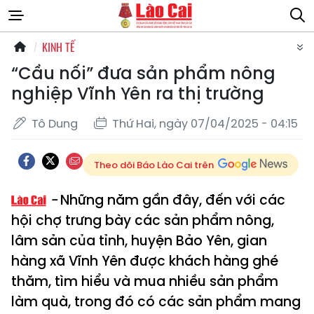
KINH TẾ
“Cầu nối” đưa sản phẩm nông
nghiệp Vĩnh Yên ra thị trường
Tô Dung
Thứ Hai, ngày 07/04/2025 - 04:15
Theo dõi Báo Lào Cai trên
Những năm gần đây, đến với các
hội chợ trưng bày các sản phẩm nông,
lâm sản của tỉnh, huyện Bảo Yên, gian
hàng xã Vĩnh Yên được khách hàng ghé
thăm, tìm hiểu và mua nhiều sản phẩm
làm quà, trong đó có các sản phẩm mang