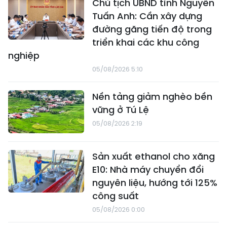
Chủ tịch UBND tỉnh Nguyễn
Tuấn Anh: Cần xây dựng
đường găng tiến độ trong
triển khai các khu công
nghiệp
05/08/2026 5:10
Nền tảng giảm nghèo bền
vững ở Tú Lệ
05/08/2026 2:19
Sản xuất ethanol cho xăng
E10: Nhà máy chuyển đổi
nguyên liệu, hướng tới 125%
công suất
05/08/2026 0:00