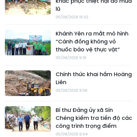
khắc phục thiệt hại do mưa
lũ
05/08/2026 10:02
Khánh Yên ra mắt mô hình
“Cánh đồng không vỏ
thuốc bảo vệ thực vật”
05/08/2026 9:19
Chính thức khai hầm Hoàng
Liên
05/08/2026 9:06
Bí thư Đảng ủy xã Sín
Chéng kiểm tra tiến độ các
công trình trọng điểm
05/08/2026 9:04