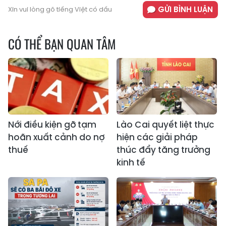
GỬI BÌNH LUẬN
Xin vui lòng gõ tiếng Việt có dấu
CÓ THỂ BẠN QUAN TÂM
Nới điều kiện gỡ tạm
Lào Cai quyết liệt thực
hoãn xuất cảnh do nợ
hiện các giải pháp
thuế
thúc đẩy tăng trưởng
kinh tế