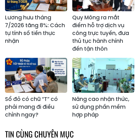
Lương hưu tháng
Quy Mông ra mắt
7/2026 tăng 8%: Cách
điểm hỗ trợ dịch vụ
tự tính số tiền thực
công trực tuyến, đưa
nhận
thủ tục hành chính
đến tận thôn
Sổ đỏ có chữ “T” có
Nâng cao nhận thức,
phải mang đi điều
sử dụng phần mềm
chỉnh ngay?
hợp pháp
TIN CÙNG CHUYÊN MỤC