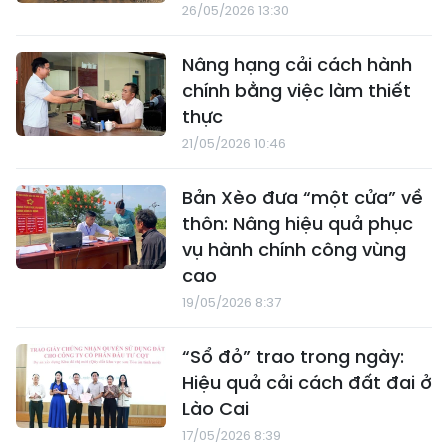
26/05/2026 13:30
Nâng hạng cải cách hành
chính bằng việc làm thiết
thực
21/05/2026 10:46
Bản Xèo đưa “một cửa” về
thôn: Nâng hiệu quả phục
vụ hành chính công vùng
cao
19/05/2026 8:37
“Sổ đỏ” trao trong ngày:
Hiệu quả cải cách đất đai ở
Lào Cai
17/05/2026 8:39