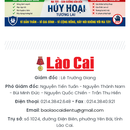
Giám đốc
: Lê Trường Giang
Phó Giám đốc
:
Nguyễn Tiến Tuấn
-
Nguyễn Thành Nam
-
Bùi Minh Đức
-
Nguyễn Quốc Chiến
-
Trần Thu Hiền
Điện thoại
: 0214.3842.648
- Fax
: 0214.3840.921
Email
:
baolaocaidientu@gmail.com
Trụ sở
: số 1024, đường Điện Biên, phường Yên Bái, tỉnh
Lào Cai.