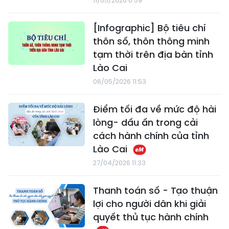
11/05/2026 0:59
[Infographic] Bộ tiêu chí
thôn số, thôn thông minh
tạm thời trên địa bàn tỉnh
Lào Cai
06/05/2026 11:53
Điểm tối đa về mức độ hài
lòng- dấu ấn trong cải
cách hành chính của tỉnh
Lào Cai
27/04/2026 11:33
Thanh toán số - Tạo thuận
lợi cho người dân khi giải
quyết thủ tục hành chính