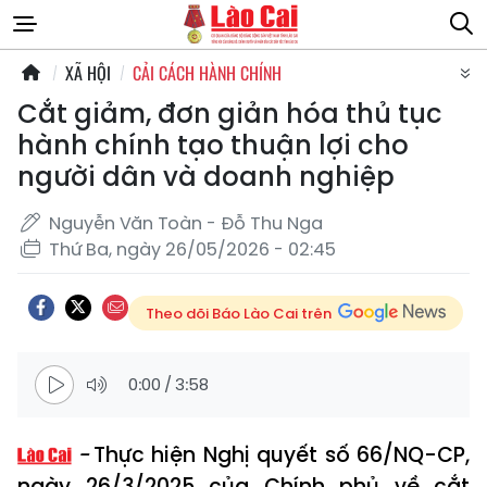
XÃ HỘI
CẢI CÁCH HÀNH CHÍNH
Cắt giảm, đơn giản hóa thủ tục
hành chính tạo thuận lợi cho
người dân và doanh nghiệp
Nguyễn Văn Toàn - Đỗ Thu Nga
Thứ Ba, ngày 26/05/2026 - 02:45
Theo dõi Báo Lào Cai trên
0:00
/
3:58
Thực hiện Nghị quyết số 66/NQ-CP,
ngày 26/3/2025 của Chính phủ về cắt