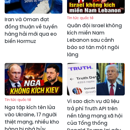
Tin tức quốc tế
Iran và Oman đạt
Quân đội Israel không
đồng thuận về tuyến
kích miền Nam
hàng hải mới qua eo
Lebanon sau cảnh
biển Hormuz
báo sơ tán một ngôi
làng
Tin tức quốc tế
Vì sao dịch vụ dữ liệu
Nga tập kích tên lửa
trả phí Truth API trên
vào Ukraine, 17 người
nền tảng mạng xã hội
thiệt mạng, nhiều kho
của Tổng thống
hàng bị phá hủy