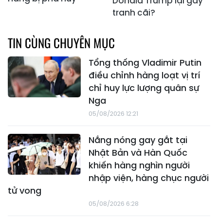
Donald Trump lại gây
tranh cãi?
TIN CÙNG CHUYÊN MỤC
Tổng thống Vladimir Putin
điều chỉnh hàng loạt vị trí
chỉ huy lực lượng quân sự
Nga
05/08/2026 12:21
Nắng nóng gay gắt tại
Nhật Bản và Hàn Quốc
khiến hàng nghìn người
nhập viện, hàng chục người
tử vong
05/08/2026 6:28