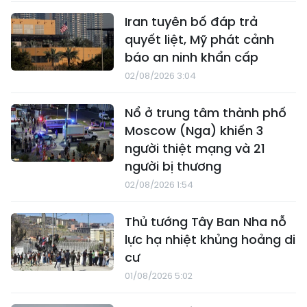
Iran tuyên bố đáp trả
quyết liệt, Mỹ phát cảnh
báo an ninh khẩn cấp
02/08/2026 3:04
Nổ ở trung tâm thành phố
Moscow (Nga) khiến 3
người thiệt mạng và 21
người bị thương
02/08/2026 1:54
Thủ tướng Tây Ban Nha nỗ
lực hạ nhiệt khủng hoảng di
cư
01/08/2026 5:02