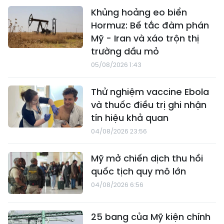
Khủng hoảng eo biển
Hormuz: Bế tắc đàm phán
Mỹ - Iran và xáo trộn thị
trường dầu mỏ
05/08/2026 1:43
Thử nghiệm vaccine Ebola
và thuốc điều trị ghi nhận
tín hiệu khả quan
04/08/2026 23:56
Mỹ mở chiến dịch thu hồi
quốc tịch quy mô lớn
04/08/2026 6:56
25 bang của Mỹ kiện chính