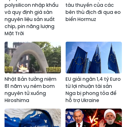
polysilicon nhập khẩu
tàu thuyền của các
và quy định giá sàn
bên thù địch đi qua eo
nguyên liệu sản xuất
biển Hormuz
chip, pin năng lượng
Mặt Trời
Nhật Bản tưởng niệm
EU giải ngân 1,4 tỷ Euro
81 năm vụ ném bom
từ lợi nhuận tài sản
nguyên tử xuống
Nga bị phong tỏa để
Hiroshima
hỗ trợ Ukraine