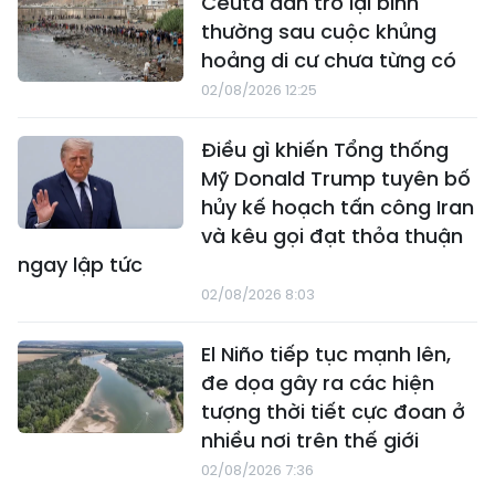
Ceuta dần trở lại bình
thường sau cuộc khủng
hoảng di cư chưa từng có
02/08/2026 12:25
Điều gì khiến Tổng thống
Mỹ Donald Trump tuyên bố
hủy kế hoạch tấn công Iran
và kêu gọi đạt thỏa thuận
ngay lập tức
02/08/2026 8:03
El Niño tiếp tục mạnh lên,
đe dọa gây ra các hiện
tượng thời tiết cực đoan ở
nhiều nơi trên thế giới
02/08/2026 7:36