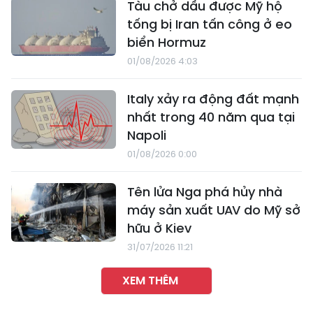
Tàu chở dầu được Mỹ hộ
tống bị Iran tấn công ở eo
biển Hormuz
01/08/2026 4:03
Italy xảy ra động đất mạnh
nhất trong 40 năm qua tại
Napoli
01/08/2026 0:00
Tên lửa Nga phá hủy nhà
máy sản xuất UAV do Mỹ sở
hữu ở Kiev
31/07/2026 11:21
XEM THÊM