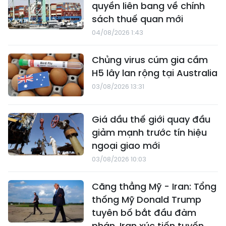
quyền liên bang về chính
sách thuế quan mới
04/08/2026 1:43
Chủng virus cúm gia cầm
H5 lây lan rộng tại Australia
03/08/2026 13:31
Giá dầu thế giới quay đầu
giảm mạnh trước tín hiệu
ngoại giao mới
03/08/2026 10:03
Căng thẳng Mỹ - Iran: Tổng
thống Mỹ Donald Trump
tuyên bố bắt đầu đàm
phán, Iran xúc tiến tuyến