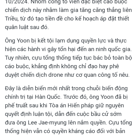
10/2024. Nhóm công tố viên đặc biệt cáo buộc
chiến dịch này nhằm làm gia tăng căng thẳng liên
Triều, từ đó tạo tiền đề cho kế hoạch áp đặt thiết
quân luật sau đó.
Ông Yoon bị kết tội lạm dụng quyền lực và thực
hiện các hành vi gây tổn hại đến an ninh quốc gia.
Tuy nhiên, cựu tổng thống tiếp tục bác bỏ toàn bộ
cáo buộc, khẳng định không chỉ đạo hay phê
duyệt chiến dịch drone như cơ quan công tố nêu.
Đây là diễn biến mới nhất trong chuỗi biến động
chính trị tại Hàn Quốc. Trước đó, ông Yoon đã bị
phế truất sau khi Tòa án Hiến pháp giữ nguyên
quyết định luận tội, dẫn đến cuộc bầu cử sớm
đưa ông Lee Jae-myung lên nắm quyền. Cựu tổng
thống hiện vẫn có quyền kháng cáo đối với bản