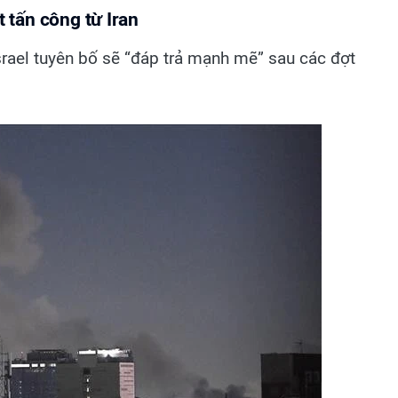
t tấn công từ Iran
srael tuyên bố sẽ “đáp trả mạnh mẽ” sau các đợt