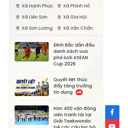
Xã Hạnh Phúc
Xã Phình Hồ
Xã Liên Sơn
Xã Gia Hội
Xã Sơn Lương
Xã Văn Chấn
Xã Thượng
Xã Chấn Thịnh
Đình Bắc dẫn đầu
Bằng La
danh sách vua
Xã Phong Dụ
phá lưới ASEAN
Xã Nghĩa Tâm
Hạ
Cup 2026
Xã Châu Quế
Xã Lâm Giang
Quyết liệt thúc
Xã Đông
đẩy tăng trưởng
Xã Tân Hợp
tín dụng
Cuông
Xã Mậu A
Xã Xuân Ái
Hơn 400 vận động
viên tranh tài tại
Xã Lâm
Xã Mỏ Vàng
Giải Taekwondo
Thượng
trẻ các câu lạc bộ