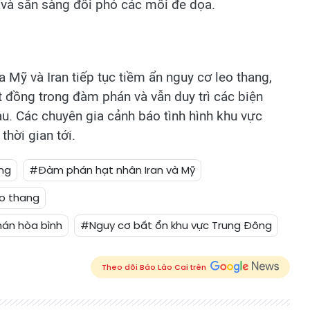
ủ và sẵn sàng đối phó các mối đe dọa.
 Mỹ và Iran tiếp tục tiềm ẩn nguy cơ leo thang,
t đồng trong đàm phán và vẫn duy trì các biện
au. Các chuyên gia cảnh báo tình hình khu vực
thời gian tới.
ng
#Đàm phán hạt nhân Iran và Mỹ
o thang
hán hòa bình
#Nguy cơ bất ổn khu vực Trung Đông
Theo dõi Báo Lào Cai trên