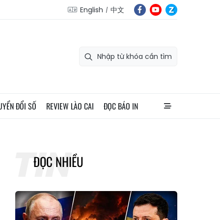
English
中文
UYỂN ĐỔI SỐ
REVIEW LÀO CAI
ĐỌC BÁO IN
ĐỌC NHIỀU