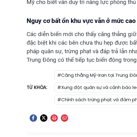
Mỹ cho biết vẫn duy trì năng lực phòng th
Nguy cơ bất ổn khu vực vẫn ở mức cao
Các diễn biến mới cho thấy căng thẳng giữa
đặc biệt khi các bên chưa thu hẹp được bấ
pháp quân sự, trừng phạt và đáp trả lẫn nh
Trung Đông có thể tiếp tục biến động trong 
#Căng thẳng Mỹ-Iran tại Trung Đô
TỪ KHÓA:
#Xung đột quân sự và cảnh báo le
#Chính sách trừng phạt và đàm p