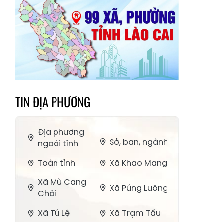
TIN ĐỊA PHƯƠNG
Địa phương
Sở, ban, ngành
ngoài tỉnh
Toàn tỉnh
Xã Khao Mang
Xã Mù Cang
Xã Púng Luông
Chải
Xã Tú Lệ
Xã Trạm Tấu