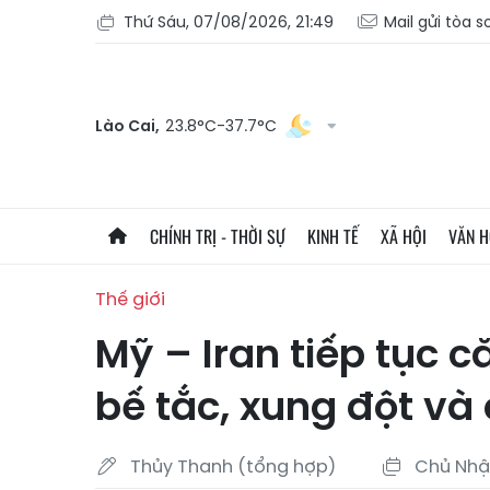
Thứ Sáu, 07/08/2026, 21:49
Mail gửi tòa 
Lào Cai,
23.8°C-37.7°C
CHÍNH TRỊ - THỜI SỰ
KINH TẾ
XÃ HỘI
VĂN 
Thế giới
Mỹ – Iran tiếp tục 
bế tắc, xung đột và
Thủy Thanh (tổng hợp)
Chủ Nhật