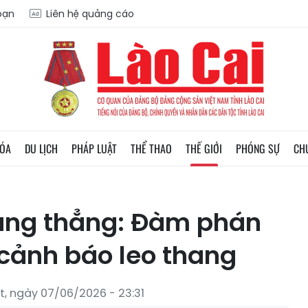
soạn
Liên hệ quảng cáo
HÓA
DU LỊCH
PHÁP LUẬT
THỂ THAO
THẾ GIỚI
PHÓNG SỰ
CH
căng thẳng: Đàm phán
 cảnh báo leo thang
, ngày 07/06/2026 - 23:31