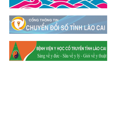
Xã Tằng Loỏng
Xã Gia Phú
Xã Mường
Xã Dền Sáng
Hum
Xã Y Tý
Xã A Mú Sung
Xã Trịnh Tường
Xã Nậm Chày
Xã Bản Xèo
Xã Bát Xát
Xã Võ Lao
Xã Khánh Yên
Xã Văn Bàn
Xã Dương Quỳ
Xã Chiềng Ken
Xã Minh Lương
Xã Nậm Chảy
Xã Bảo Yên
Xã Nghĩa Đô
Xã Thượng Hà
Xã Xuân Hòa
Xã Phúc Khánh