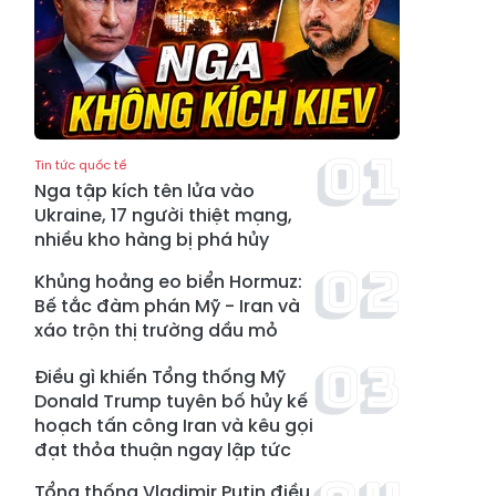
Tin tức quốc tế
Nga tập kích tên lửa vào
Ukraine, 17 người thiệt mạng,
nhiều kho hàng bị phá hủy
Khủng hoảng eo biển Hormuz:
Bế tắc đàm phán Mỹ - Iran và
xáo trộn thị trường dầu mỏ
Điều gì khiến Tổng thống Mỹ
Donald Trump tuyên bố hủy kế
hoạch tấn công Iran và kêu gọi
đạt thỏa thuận ngay lập tức
Tổng thống Vladimir Putin điều