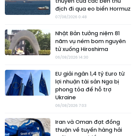
thuyền của các bên thù
địch đi qua eo biển Hormuz
07/08/2026 0:48
Nhật Bản tưởng niệm 81
năm vụ ném bom nguyên
tử xuống Hiroshima
06/08/2026 14:30
EU giải ngân 1,4 tỷ Euro từ
lợi nhuận tài sản Nga bị
phong tỏa để hỗ trợ
Ukraine
06/08/2026 7:03
Iran và Oman đạt đồng
thuận về tuyến hàng hải