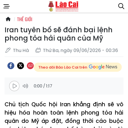
THẾ GIỚI
Iran tuyên bố sẽ đánh bại lệnh
phong tỏa hải quân của Mỹ
Thu Hà
Thứ Ba, ngày 09/06/2026 - 00:36
Theo dõi Báo Lào Cai trên
0:00
/
1:17
Chủ tịch Quốc hội Iran khẳng định sẽ vô
hiệu hóa hoàn toàn lệnh phong tỏa hải
quân do Mỹ áp đặt, đồng thời cáo buộc