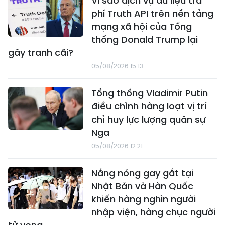
Vì sao dịch vụ dữ liệu trả
phí Truth API trên nền tảng
mạng xã hội của Tổng
thống Donald Trump lại
gây tranh cãi?
05/08/2026 15:13
Tổng thống Vladimir Putin
điều chỉnh hàng loạt vị trí
chỉ huy lực lượng quân sự
Nga
05/08/2026 12:21
Nắng nóng gay gắt tại
Nhật Bản và Hàn Quốc
khiến hàng nghìn người
nhập viện, hàng chục người