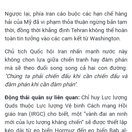
Ngược lại, phía Iran cáo buộc các hạn chế hàng
hải của Mỹ đã vi phạm thỏa thuận ngừng bắn tạm
thời, đồng thời khẳng định Tehran không thể hoàn
toàn tin tưởng vào các cam kết từ Washington.
Chủ tịch Quốc hội Iran nhấn mạnh nước này
không chọn lựa giữa chiến tranh hay đàm phán
mà sẽ theo đuổi song song cả hai con đường:
"Chúng ta phải chiến đấu khi cần chiến đấu và
đàm phán khi cần đàm phán"
.
Động thái quân sự liên quan:
Chỉ huy Lực lượng
Quds thuộc Lực lượng Vệ binh Cách mạng Hồi
giáo Iran (IRGC) cho biết, một “vành đai an ninh
mới của lực lượng kháng chiến” sẽ được thiết lập
kéo dài từ eo biển Hormuz đến eo biển Bab al-