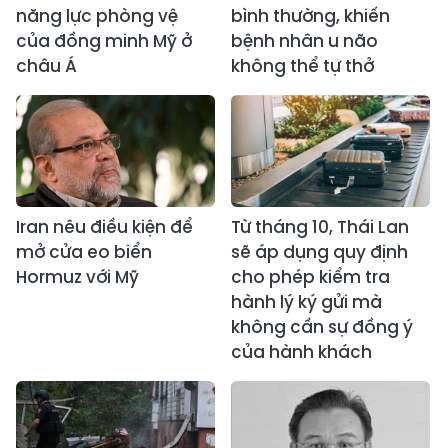
năng lực phòng vệ
bình thường, khiến
của đồng minh Mỹ ở
bệnh nhân u não
châu Á
không thể tự thở
Iran nêu điều kiện để
Từ tháng 10, Thái Lan
mở cửa eo biển
sẽ áp dụng quy định
Hormuz với Mỹ
cho phép kiểm tra
hành lý ký gửi mà
không cần sự đồng ý
của hành khách