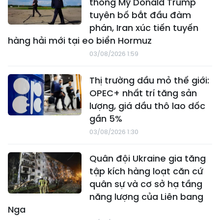
thống Mỹ Donald Trump
tuyên bố bắt đầu đàm
phán, Iran xúc tiến tuyến
hàng hải mới tại eo biển Hormuz
03/08/2026 1:59
Thị trường dầu mỏ thế giới:
OPEC+ nhất trí tăng sản
lượng, giá dầu thô lao dốc
gần 5%
03/08/2026 1:30
Quân đội Ukraine gia tăng
tập kích hàng loạt căn cứ
quân sự và cơ sở hạ tầng
năng lượng của Liên bang
Nga