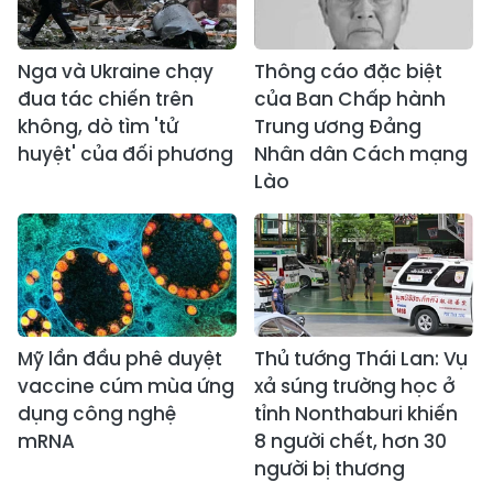
Nga và Ukraine chạy
Thông cáo đặc biệt
đua tác chiến trên
của Ban Chấp hành
không, dò tìm 'tử
Trung ương Đảng
huyệt' của đối phương
Nhân dân Cách mạng
Lào
Mỹ lần đầu phê duyệt
Thủ tướng Thái Lan: Vụ
vaccine cúm mùa ứng
xả súng trường học ở
dụng công nghệ
tỉnh Nonthaburi khiến
mRNA
8 người chết, hơn 30
người bị thương