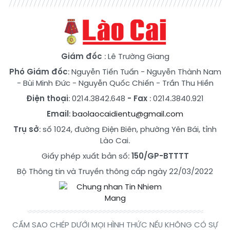
Giám đốc
: Lê Trường Giang
Phó Giám đốc
:
Nguyễn Tiến Tuấn
-
Nguyễn Thành Nam
-
Bùi Minh Đức
-
Nguyễn Quốc Chiến
-
Trần Thu Hiền
Điện thoại
: 0214.3842.648
- Fax
: 0214.3840.921
Email
:
baolaocaidientu@gmail.com
Trụ sở
: số 1024, đường Điện Biên, phường Yên Bái, tỉnh
Lào Cai.
Giấy phép xuất bản số:
150/GP-BTTTT
Bộ Thông tin và Truyền thông cấp ngày 22/03/2022
CẤM SAO CHÉP DƯỚI MỌI HÌNH THỨC NẾU KHÔNG CÓ SỰ