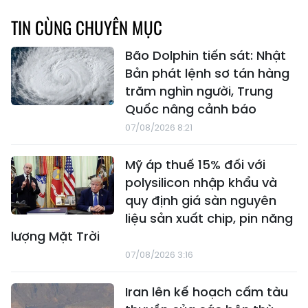
TIN CÙNG CHUYÊN MỤC
Bão Dolphin tiến sát: Nhật
Bản phát lệnh sơ tán hàng
trăm nghìn người, Trung
Quốc nâng cảnh báo
07/08/2026 8:21
Mỹ áp thuế 15% đối với
polysilicon nhập khẩu và
quy định giá sàn nguyên
liệu sản xuất chip, pin năng
lượng Mặt Trời
07/08/2026 3:16
Iran lên kế hoạch cấm tàu