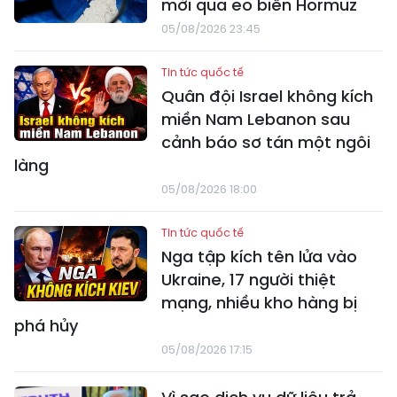
mới qua eo biển Hormuz
05/08/2026 23:45
Tin tức quốc tế
Quân đội Israel không kích
miền Nam Lebanon sau
cảnh báo sơ tán một ngôi
làng
05/08/2026 18:00
Tin tức quốc tế
Nga tập kích tên lửa vào
Ukraine, 17 người thiệt
mạng, nhiều kho hàng bị
phá hủy
05/08/2026 17:15