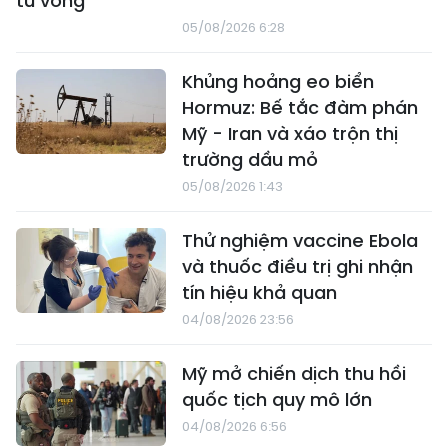
tử vong
05/08/2026 6:28
Khủng hoảng eo biển
Hormuz: Bế tắc đàm phán
Mỹ - Iran và xáo trộn thị
trường dầu mỏ
05/08/2026 1:43
Thử nghiệm vaccine Ebola
và thuốc điều trị ghi nhận
tín hiệu khả quan
04/08/2026 23:56
Mỹ mở chiến dịch thu hồi
quốc tịch quy mô lớn
04/08/2026 6:56