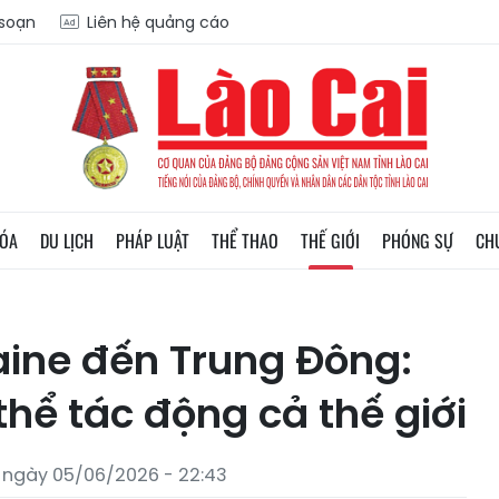
 soạn
Liên hệ quảng cáo
HÓA
DU LỊCH
PHÁP LUẬT
THỂ THAO
THẾ GIỚI
PHÓNG SỰ
CH
aine đến Trung Đông:
thể tác động cả thế giới
 ngày 05/06/2026 - 22:43