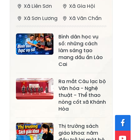
Xã Liên Sơn
Xã Gia Hội
Xã Sơn Lương
Xã Văn Chấn
Xã Thượng
Xã Chấn Thịnh
Bình dân học vụ
Bằng La
số: những cách
Xã Phong Dụ
làm sáng tạo
Xã Nghĩa Tâm
Hạ
mang dấu ấn Lào
Cai
Xã Châu Quế
Xã Lâm Giang
Xã Đông
Ra mắt Câu lạc bộ
Xã Tân Hợp
Văn hóa - Nghệ
Cuông
thuật - Thể thao
Xã Mậu A
Xã Xuân Ái
nòng cốt xã Khánh
Hòa
Xã Lâm
Xã Mỏ Vàng
Thượng
Thị trường sách
Xã Lục Yên
Xã Tân Lĩnh
giáo khoa: năm
đầu trở lại một bộ