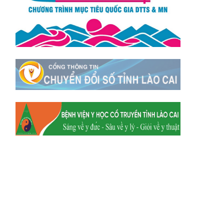
Xã Mường
Xã Dền Sáng
Hum
Xã Y Tý
Xã A Mú Sung
Xã Trịnh Tường
Xã Nậm Chày
Xã Bản Xèo
Xã Bát Xát
Xã Võ Lao
Xã Khánh Yên
Xã Văn Bàn
Xã Dương Quỳ
Xã Chiềng Ken
Xã Minh Lương
Xã Nậm Chảy
Xã Bảo Yên
Xã Nghĩa Đô
Xã Thượng Hà
Xã Xuân Hòa
Xã Phúc Khánh
Xã Bảo Hà
Xã Mường Bo