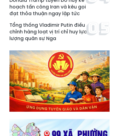
Donald Trump tuyên bố hủy kế
hoạch tấn công Iran và kêu gọi
đạt thỏa thuận ngay lập tức
Tổng thống Vladimir Putin điều
chỉnh hàng loạt vị trí chỉ huy lực
lượng quân sự Nga