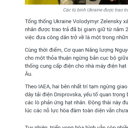
Các tù binh Ukraine được trao tr
Tổng thống Ukraine Volodymyr Zelensky xác
nhân được trao trả đã bị giam giữ từ năm 
việc đưa công dân trở về là một trong nhữn
Cùng thời điểm, Cơ quan Năng lượng Nguyên
cho một thỏa thuận ngừng bắn cục bộ giữa
thống cung cấp điện cho nhà máy điện hạt 
Âu.
Theo IAEA, hai bên nhất trí tạm ngừng giao
dây tải điện Dniprovska, yếu tố quan trọn
các lò phản ứng hạt nhân. Động thái này đ
lúc các nỗ lực hòa đàm toàn diện vẫn chưa
Tuy nhiên, triển vọng hòa bình vẫn còn nhiề