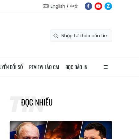
English
中文
UYỂN ĐỔI SỐ
REVIEW LÀO CAI
ĐỌC BÁO IN
ĐỌC NHIỀU