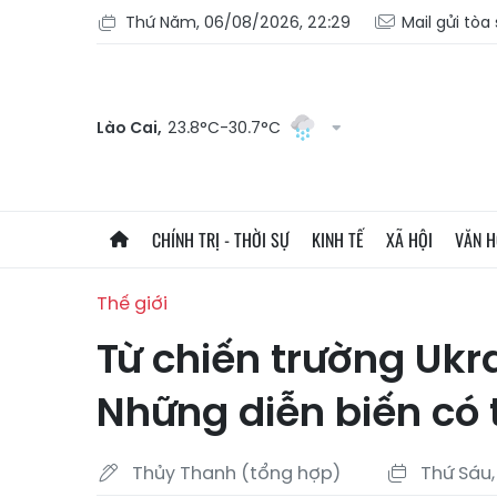
Thứ Năm, 06/08/2026, 22:29
Mail gửi tòa
Lào Cai,
23.8°C-30.7°C
CHÍNH TRỊ - THỜI SỰ
KINH TẾ
XÃ HỘI
VĂN 
Thế giới
Từ chiến trường Ukr
Những diễn biến có 
Thủy Thanh (tổng hợp)
Thứ Sáu,