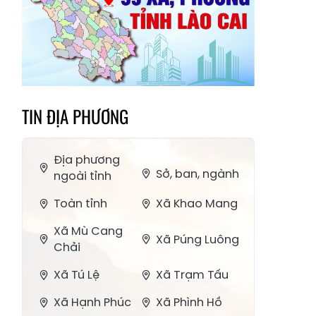
TIN ĐỊA PHƯƠNG
Địa phương
Sở, ban, ngành
ngoài tỉnh
Toàn tỉnh
Xã Khao Mang
Xã Mù Cang
Xã Púng Luông
Chải
Xã Tú Lệ
Xã Trạm Tấu
Xã Hạnh Phúc
Xã Phình Hồ