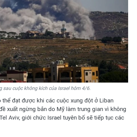
g sau cuộc không kích của Israel hôm 4/6.
ó thể đạt được khi các cuộc xung đột ở Liban
đề xuất ngừng bắn do Mỹ làm trung gian vì không
el Aviv, giới chức Israel tuyên bố sẽ tiếp tục các