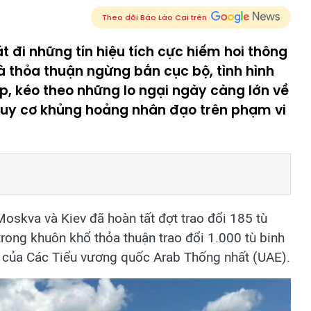
Theo dõi Báo Lào Cai trên
t đi những tín hiệu tích cực hiếm hoi thông
à thỏa thuận ngừng bắn cục bộ, tình hình
p, kéo theo những lo ngại ngày càng lớn về
guy cơ khủng hoảng nhân đạo trên phạm vi
skva và Kiev đã hoàn tất đợt trao đổi 185 tù
 trong khuôn khổ thỏa thuận trao đổi 1.000 tù binh
an của Các Tiểu vương quốc Arab Thống nhất (UAE).