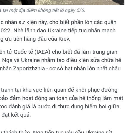
ả tại một địa điểm không tiết lộ ngày 5/6.
 nhận sự kiện này, cho biết phần lớn các quân
2022. Nhà lãnh đạo Ukraine tiếp tục nhấn mạnh
g ưu tiên hàng đầu của Kiev.
 tử Quốc tế (IAEA) cho biết đã làm trung gian
 Nga và Ukraine nhằm tạo điều kiện sửa chữa hệ
nhân Zaporizhzhia - cơ sở hạt nhân lớn nhất châu
 tranh tại khu vực liên quan để khôi phục đường
g bảo đảm hoạt động an toàn của hệ thống làm mát
ược đánh giá là bước đi thực dụng hiếm hoi giữa
 đạt kết quả.
u thách thức. Nga tiếp tục yêu cầu Ukraine rút