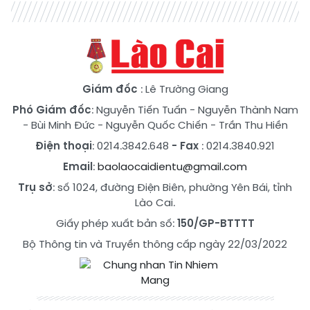
Giám đốc
: Lê Trường Giang
Phó Giám đốc
:
Nguyễn Tiến Tuấn
-
Nguyễn Thành Nam
-
Bùi Minh Đức
-
Nguyễn Quốc Chiến
-
Trần Thu Hiền
Điện thoại
: 0214.3842.648
- Fax
: 0214.3840.921
Email
:
baolaocaidientu@gmail.com
Trụ sở
: số 1024, đường Điện Biên, phường Yên Bái, tỉnh
Lào Cai.
Giấy phép xuất bản số:
150/GP-BTTTT
Bộ Thông tin và Truyền thông cấp ngày 22/03/2022