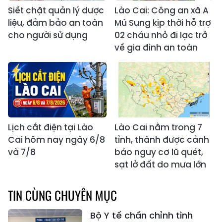
Siết chặt quản lý dược
Lào Cai: Công an xã A
liệu, đảm bảo an toàn
Mú Sung kịp thời hỗ trợ
cho người sử dụng
02 cháu nhỏ đi lạc trở
về gia đình an toàn
Lịch cắt điện tại Lào
Lào Cai nằm trong 7
Cai hôm nay ngày 6/8
tỉnh, thành được cảnh
và 7/8
báo nguy cơ lũ quét,
sạt lở đất do mưa lớn
TIN CÙNG CHUYÊN MỤC
Bộ Y tế chấn chỉnh tình