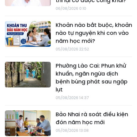
thi lại có được công khai?
06/08/2026 0:10
Khoản nào bắt buộc, khoản
nào tự nguyện khi con vào
năm học mới?
05/08/2026 22:52
Phường Lào Cai: Phun khử
khuẩn, ngăn ngừa dịch
bệnh bùng phát sau ngập
lụt
05/08/2026 14:37
Bảo Nhai rà soát điều kiện
đón năm học mới
05/08/2026 13:08