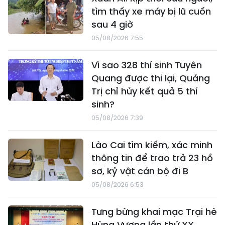
tìm thấy xe máy bị lũ cuốn
sau 4 giờ
05/08/2026 7:55
Vì sao 328 thí sinh Tuyên
Quang được thi lại, Quảng
Trị chỉ hủy kết quả 5 thí
sinh?
05/08/2026 7:39
Lào Cai tìm kiếm, xác minh
thông tin để trao trả 23 hồ
sơ, kỷ vật cán bộ đi B
05/08/2026 6:53
Tưng bừng khai mạc Trại hè
Hùng Vương lần thứ XX,